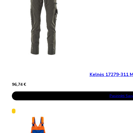
Kelnės 17279-311
96,74
€
This
Pasirinkti Sa
Product
Has
Multiple
Variants.
The
Options
May
Be