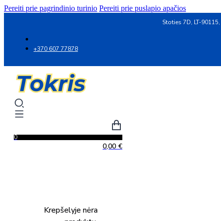
Pereiti prie pagrindinio turinio
Pereiti prie puslapio apačios
Stoties 7D, LT-90115,
+370 607 77878
0
0,00
€
Krepšelyje nėra