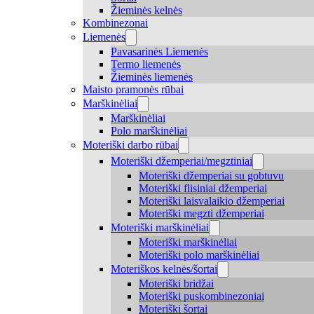
Žieminės kelnės
Kombinezonai
Liemenės
Pavasarinės Liemenės
Termo liemenės
Žieminės liemenės
Maisto pramonės rūbai
Marškinėliai
Marškinėliai
Polo marškinėliai
Moteriški darbo rūbai
Moteriški džemperiai/megztiniai
Moteriški džemperiai su gobtuvu
Moteriški flisiniai džemperiai
Moteriški laisvalaikio džemperiai
Moteriški megzti džemperiai
Moteriški marškinėliai
Moteriški marškinėliai
Moteriški polo marškinėliai
Moteriškos kelnės/šortai
Moteriški bridžai
Moteriški puskombinezoniai
Moteriški šortai