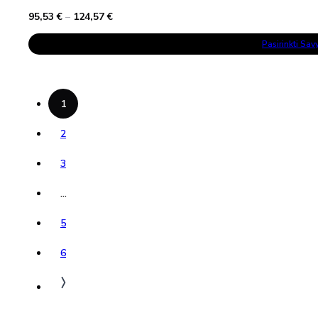
Price
95,53
€
–
124,57
€
range:
This
95,53 €
Pasirinkti Sa
Product
through
Has
124,57 €
Multiple
Variants.
The
Options
1
May
Be
Chosen
2
On
The
3
Product
Page
…
5
6