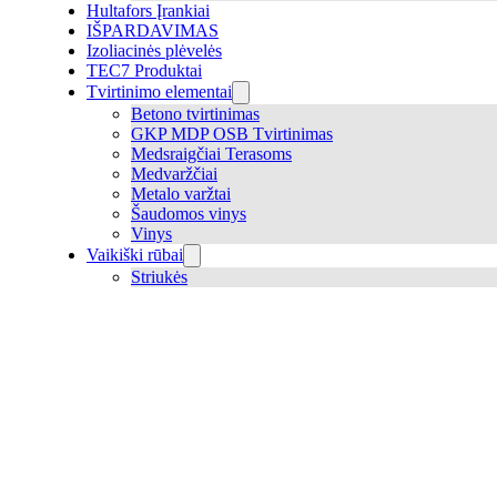
Hultafors Įrankiai
IŠPARDAVIMAS
Izoliacinės plėvelės
TEC7 Produktai
Tvirtinimo elementai
Betono tvirtinimas
GKP MDP OSB Tvirtinimas
Medsraigčiai Terasoms
Medvaržčiai
Metalo varžtai
Šaudomos vinys
Vinys
Vaikiški rūbai
Striukės