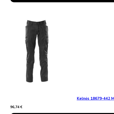
Product
Has
Multiple
Variants.
The
Options
May
Be
Chosen
On
The
Product
Page
Kelnės 18679-442
96,74
€