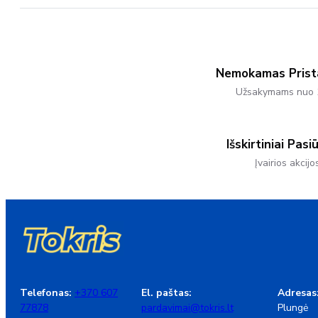
Nemokamas Pris
Užsakymams nuo 
Išskirtiniai Pasi
Įvairios akcijo
Telefonas:
+370 607
El. paštas:
Adresas
77878
pardavimai@tokris.lt
Plungė