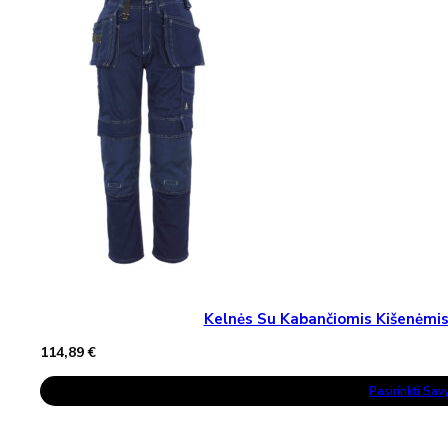
Options
May
Be
Chosen
On
The
Product
Page
Kelnės Su Kabančiomis Kišenėm
114,89
€
This
Pasirinkti Sa
Product
Has
Multiple
Variants.