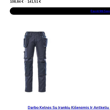
Price
108,84
€
–
141,51
€
range:
This
108,84 €
Pasirinkti Sa
Product
through
Has
141,51 €
Multiple
Variants.
The
Options
May
Be
Chosen
On
The
Product
Page
Darbo Kelnės Su Įrankių Kišenėmis Ir Antke