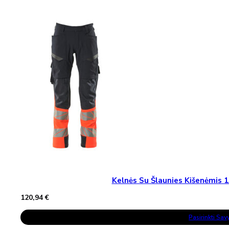
Variants.
The
Options
May
Be
Chosen
On
The
Product
Page
Kelnės Su Šlaunies Kišenėmi
120,94
€
This
Pasirinkti Sa
Product
Has