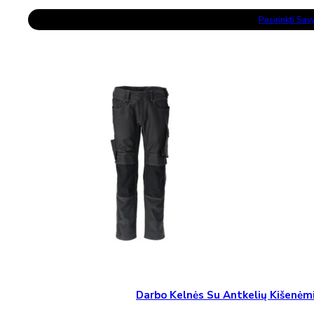
price
price
This
was:
is:
Pasirinkti Sa
Product
126,99 €.
60,00 €.
Has
Multiple
Variants.
The
Options
May
Be
Chosen
On
The
Product
Page
Darbo Kelnės Su Antkelių Kišen