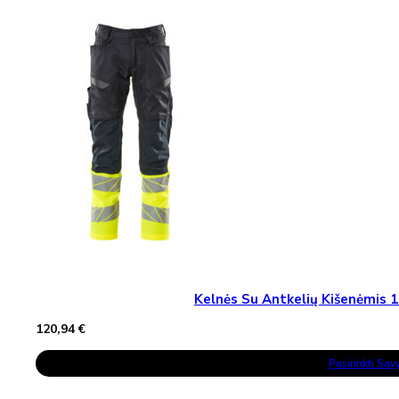
The
Options
May
Be
Chosen
On
The
Product
Page
Kelnės Su Antkelių Kišenėmi
120,94
€
This
Pasirinkti Sa
Product
Has
Multiple