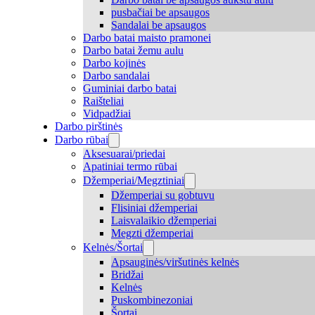
pusbačiai be apsaugos
Sandalai be apsaugos
Darbo batai maisto pramonei
Darbo batai žemu aulu
Darbo kojinės
Darbo sandalai
Guminiai darbo batai
Raišteliai
Vidpadžiai
Darbo pirštinės
Darbo rūbai
Aksesuarai/priedai
Apatiniai termo rūbai
Džemperiai/Megztiniai
Džemperiai su gobtuvu
Flisiniai džemperiai
Laisvalaikio džemperiai
Megzti džemperiai
Kelnės/Šortai
Apsauginės/viršutinės kelnės
Bridžai
Kelnės
Puskombinezoniai
Šortai