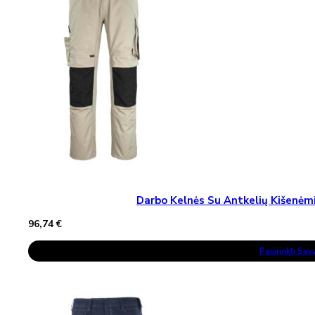
Be
Chosen
On
The
Product
Page
Darbo Kelnės Su Antkelių Kišen
96,74
€
This
Pasirinkti Sa
Product
Has
Multiple
Variants.
The
Options