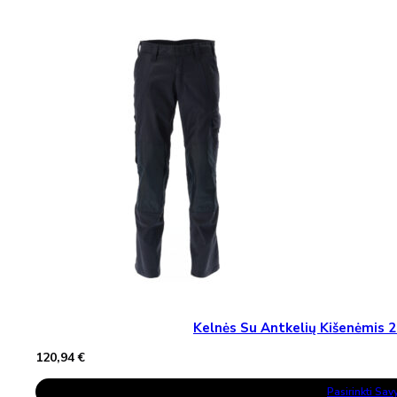
Multiple
Variants.
The
Options
May
Be
Chosen
On
The
Product
Page
Kelnės Su Antkelių Kišenėmi
120,94
€
This
Pasirinkti Sa