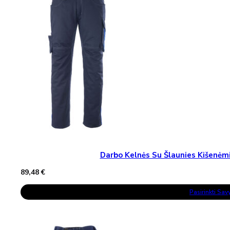
May
Be
Chosen
On
The
Product
Page
Darbo Kelnės Su Šlaunies Kišen
89,48
€
This
Pasirinkti Sa
Product
Has
Multiple
Variants.
The