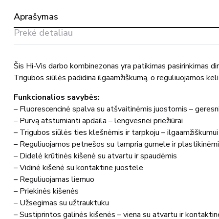
darbo
Aprašymas
puskombinezonis
07169-
Prekė detaliau
470
MASCOT®
Šis
Hi-
Vis
darbo
kombinezonas
yra
patikimas
pasirinkimas
di
Trigubos
siūlės
padidina
ilgaamžiškumą,
o
reguliuojamos
kel
Funkcionalios
savybės:
–
Fluorescencinė
spalva
su
atšvaitinėmis
juostomis –
geres
–
Purvą
atstumianti
apdaila –
lengvesnei
priežiūrai
–
Trigubos
siūlės
ties
klešnėmis
ir
tarpkoju –
ilgaamžiškumui
–
Reguliuojamos
petnešos
su
tampria
gumele
ir
plastikinėm
–
Didelė
krūtinės
kišenė
su
atvartu
ir
spaudėmis
–
Vidinė
kišenė
su
kontaktine
juostele
–
Reguliuojamas
liemuo
–
Priekinės
kišenės
–
Užsegimas
su
užtrauktuku
–
Sustiprintos
galinės
kišenės –
viena
su
atvartu
ir
kontakti