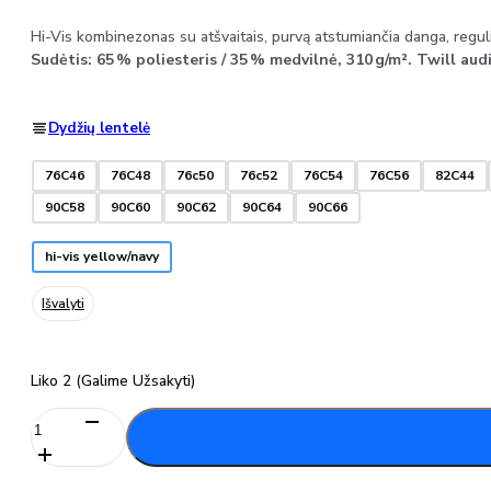
Hi-
Vis
kombinezonas
su
atšvaitais,
purvą
atstumiančia
danga,
regu
Sudėtis:
65 %
poliesteris /
35 %
medvilnė,
310 g/
m².
Twill
audi
Dydžių lentelė
76C46
76C48
76c50
76c52
76C54
76C56
82C44
90C58
90C60
90C62
90C64
90C66
hi-vis yellow/navy
Išvalyti
Liko 2 (galime Užsakyti)
produkto
kiekis:
Hi-
Vis