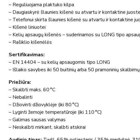
–
Reguliuojama
plaktuko
kilpa
–
Daugiaskyrė
šlaunies
kišenė
su
atvartu
ir
kontaktine
juost
–
Telefonui
skirta
šlaunies
kišenė
su
atvartu
ir
kontaktine
ju
–
Kišenė
liniuotei
–
Kelių
apsaugų
kišenės –
suderinamos
su
LONG
tipo
apsau
–
Rašiklio
kišenėlės
Sertifikavimas:
–
EN
14404 –
su
kelių
apsaugomis
tipo
LONG
–
Išlaiko
savybes
iki
50
buitinių
arba
50
pramoninių
skalbimų
Priežiūra:
–
Skalbti
maks.
60 °
C
–
Nebalinti
–
Džiovinti
džiovyklėje (
iki
80 °
C)
–
Lyginti
žemoje
temperatūroje (
iki
110 °
C)
–
Galimas
sausas
valymas
–
Neskalbti
mirkant,
skalbti
atskirai
Audinio
tipas:
Twill,
65 %
poliesteris /
35 %
medvilnė,
310