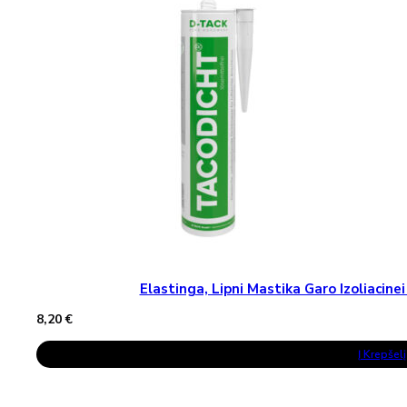
Options
May
Be
Chosen
On
The
Product
Page
Elastinga, Lipni Mastika Garo Izoliaci
8,20
€
Į Krepšelį