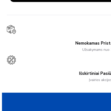
through
Has
27,50 €
Multiple
Variants.
The
Options
May
Be
Chosen
On
The
Product
Nemokamas Pris
Page
Užsakymams nuo 
Išskirtiniai Pasi
Įvairios akcijo