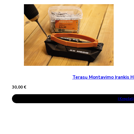
Terasų Montavimo Įrankis H
30,00
€
Į Krepšelį