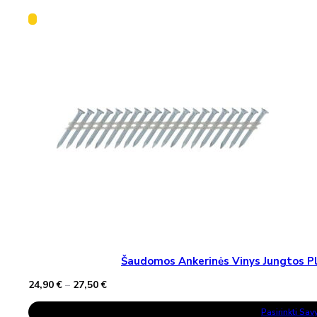
Šaudomos Ankerinės Vinys Jungtos Pla
Price
24,90
€
–
27,50
€
range:
This
24,90 €
Pasirinkti Sa
Product