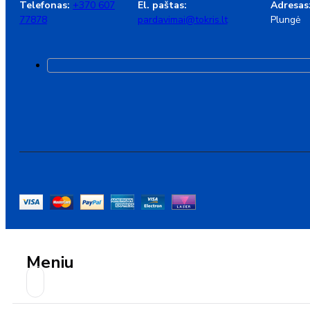
Telefonas:
+370 607
El. paštas:
Adresas
77878
pardavimai@tokris.lt
Plungė
Meniu