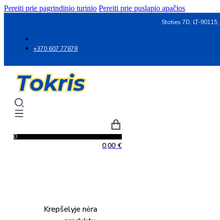
Pereiti prie pagrindinio turinio
Pereiti prie puslapio apačios
Stoties 7D, LT-90115,
+370 607 77878
0
0,00
€
Krepšelyje nėra