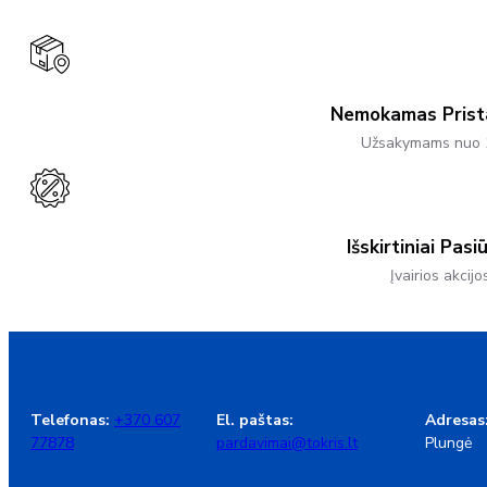
Options
May
Be
Chosen
On
The
Product
Nemokamas Pris
Page
Užsakymams nuo 
Išskirtiniai Pasi
Įvairios akcijo
Telefonas:
+370 607
El. paštas:
Adresas
77878
pardavimai@tokris.lt
Plungė