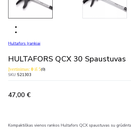
Hultafors Įrankiai
HULTAFORS QCX 30 Spaustuvas
Įvertinimas:
0
iš 5
(0)
SKU:
521303
47,00
€
Kompaktiškas vienos rankos Hultafors QCX spaustuvas su grūdinta 