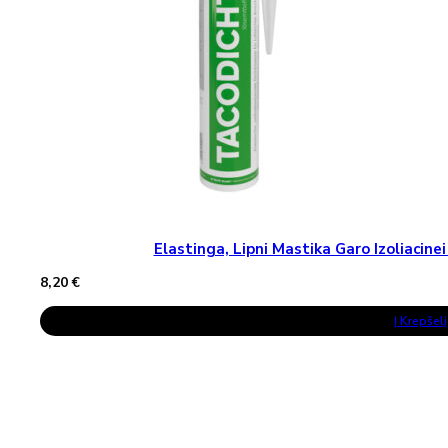
The
Product
Page
Elastinga, Lipni Mastika Garo Izoliaci
8,20
€
Į Krepšelį