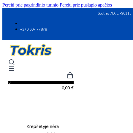
Pereiti prie pagrindinio turinio
Pereiti prie puslapio apačios
Stoties 7D, LT-90115,
+370 607 77878
0
0,00
€
Krepšelyje nėra