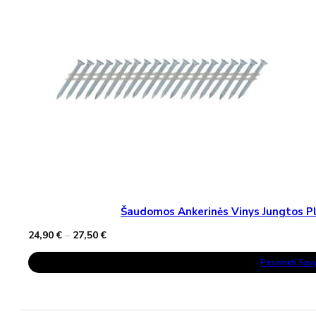
Šaudomos Ankerinės Vinys Jungtos Pla
Price
24,90
€
–
27,50
€
range:
This
24,90 €
Pasirinkti Sa
Product
through
Has
27,50 €
Multiple
Variants.
The