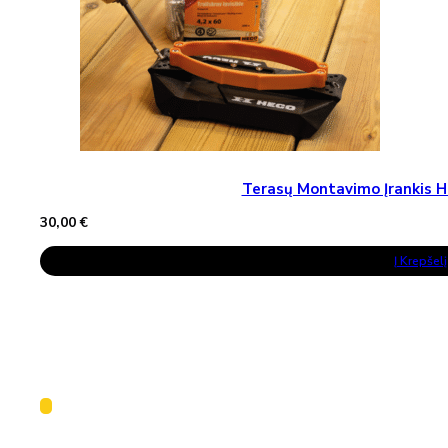
Terasų Montavimo Įrankis H
30,00
€
Į Krepšelį