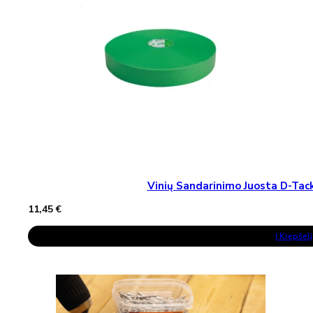
Vinių Sandarinimo Juosta D-T
11,45
€
Į Krepšelį