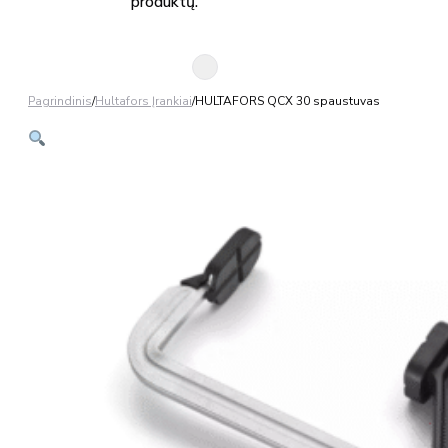
produktų.
Pagrindinis
/
Hultafors Įrankiai
/
HULTAFORS QCX 30 spaustuvas