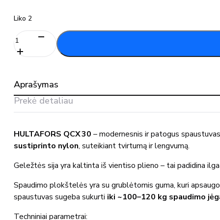
Liko 2
produkto
kiekis:
HULTAFORS
QCX
30
Aprašymas
spaustuvas
Prekė detaliau
HULTAFORS QCX 30
– modernesnis ir patogus spaustuvas, s
sustiprinto nylon
, suteikiant tvirtumą ir lengvumą.
Geležtės sija yra kaltinta iš vientiso plieno – tai padidina i
Spaudimo plokštelės yra su grublėtomis guma, kuri apsaugo spa
spaustuvas sugeba sukurti
iki ~100–120 kg spaudimo jėg
Techniniai parametrai: