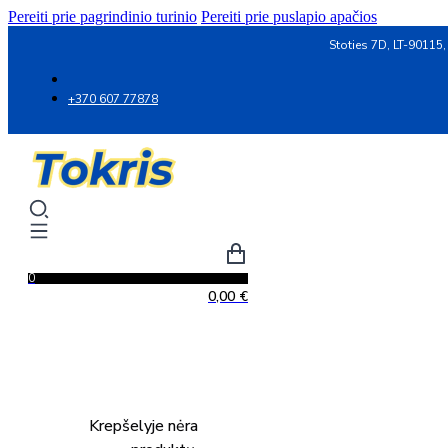
Pereiti prie pagrindinio turinio
Pereiti prie puslapio apačios
Stoties 7D, LT-90115,
+370 607 77878
0
0,00
€
Krepšelyje nėra