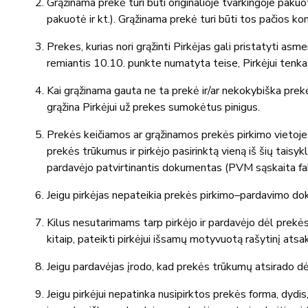
Grąžinama prekė turi būti originalioje tvarkingoje pak
pakuotė ir kt.). Grąžinama prekė turi būti tos pačios ko
Prekes, kurias nori grąžinti Pirkėjas gali pristatyti as
remiantis 10.10. punkte numatyta teise, Pirkėjui tenka 
Kai grąžinama gauta ne ta prekė ir/ar nekokybiška prekė
grąžina Pirkėjui už prekes sumokėtus pinigus.
Prekės keičiamos ar grąžinamos prekės pirkimo vietoje a
prekės trūkumus ir pirkėjo pasirinktą vieną iš šių tais
pardavėjo patvirtinantis dokumentas (PVM sąskaita fakt
Jeigu pirkėjas nepateikia prekės pirkimo–pardavimo doku
Kilus nesutarimams tarp pirkėjo ir pardavėjo dėl prekės
kitaip, pateikti pirkėjui išsamų motyvuotą rašytinį atsa
Jeigu pardavėjas įrodo, kad prekės trūkumų atsirado dėl
Jeigu pirkėjui nepatinka nusipirktos prekės forma, dydis