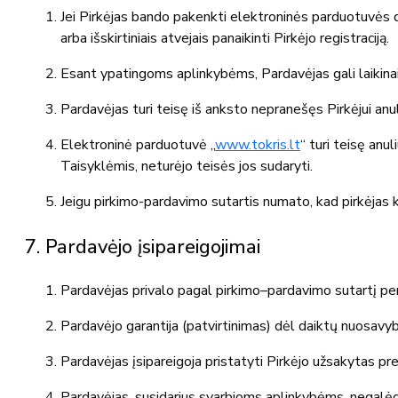
Jei Pirkėjas bando pakenkti elektroninės parduotuvės da
arba išskirtiniais atvejais panaikinti Pirkėjo registraciją.
Esant ypatingoms aplinkybėms, Pardavėjas gali laikinai 
Pardavėjas turi teisę iš anksto nepranešęs Pirkėjui anu
Elektroninė parduotuvė „
www.tokris.lt
“ turi teisę anu
Taisyklėmis, neturėjo teisės jos sudaryti.
Jeigu pirkimo-pardavimo sutartis numato, kad pirkėjas 
7. Pardavėjo įsipareigojimai
Pardavėjas privalo pagal pirkimo–pardavimo sutartį perdu
Pardavėjo garantija (patvirtinimas) dėl daiktų nuosavyb
Pardavėjas įsipareigoja pristatyti Pirkėjo užsakytas p
Pardavėjas, susidarius svarbioms aplinkybėms, negalėdama