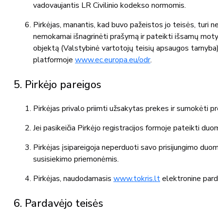
vadovaujantis LR Civilinio kodekso normomis.
Pirkėjas, manantis, kad buvo pažeistos jo teisės, turi n
nemokamai išnagrinėti prašymą ir pateikti išsamų motyv
objektą (Valstybinė vartotojų teisių apsaugos tarnyba)
platformoje
www.ec.europa.eu/odr
.
5. Pirkėjo pareigos
Pirkėjas privalo priimti užsakytas prekes ir sumokėti pre
Jei pasikeičia Pirkėjo registracijos formoje pateikti duo
Pirkėjas įsipareigoja neperduoti savo prisijungimo duo
susisiekimo priemonėmis.
Pirkėjas, naudodamasis
www.tokris.lt
elektronine pardu
6. Pardavėjo teisės