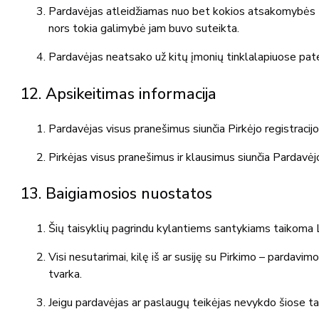
Pardavėjas atleidžiamas nuo bet kokios atsakomybės tais
nors tokia galimybė jam buvo suteikta.
Pardavėjas neatsako už kitų įmonių tinklalapiuose patei
12. Apsikeitimas informacija
Pardavėjas visus pranešimus siunčia Pirkėjo registracij
Pirkėjas visus pranešimus ir klausimus siunčia Pardavėj
13. Baigiamosios nuostatos
Šių taisyklių pagrindu kylantiems santykiams taikoma 
Visi nesutarimai, kilę iš ar susiję su Pirkimo – pardav
tvarka.
Jeigu pardavėjas ar paslaugų teikėjas nevykdo šiose tai