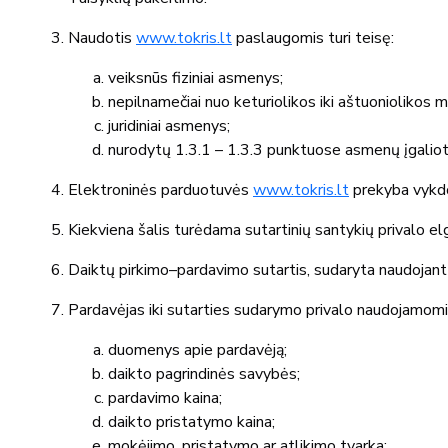
Naudotis
www.tokris.lt
paslaugomis turi teisę:
veiksnūs fiziniai asmenys;
nepilnamečiai nuo keturiolikos iki aštuoniolikos 
juridiniai asmenys;
nurodytų 1.3.1 – 1.3.3 punktuose asmenų įgalioti
Elektroninės parduotuvės
www.tokris.lt
prekyba vykdom
Kiekviena šalis turėdama sutartinių santykių privalo elg
Daiktų pirkimo–pardavimo sutartis, sudaryta naudojant r
Pardavėjas iki sutarties sudarymo privalo naudojamomis 
duomenys apie pardavėją;
daikto pagrindinės savybės;
pardavimo kaina;
daikto pristatymo kaina;
mokėjimo, pristatymo ar atlikimo tvarka;