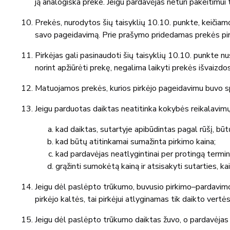
ją analogiška preke. Jeigu pardavėjas neturi pakeitimui 
Prekės, nurodytos šių taisyklių 10.10. punkte, keičiamo
savo pageidavimą. Prie prašymo pridedamas prekės p
Pirkėjas gali pasinaudoti šių taisyklių 10.10. punkte n
norint apžiūrėti prekę, negalima laikyti prekės išvaizdo
Matuojamos prekės, kurios pirkėjo pageidavimu buvo spec
Jeigu parduotas daiktas neatitinka kokybės reikalavimų 
kad daiktas, sutartyje apibūdintas pagal rūšį, būt
kad būtų atitinkamai sumažinta pirkimo kaina;
kad pardavėjas neatlygintinai per protingą terminą
grąžinti sumokėtą kainą ir atsisakyti sutarties, 
Jeigu dėl paslėpto trūkumo, buvusio pirkimo–pardavimo 
pirkėjo kaltės, tai pirkėjui atlyginamas tik daikto vert
Jeigu dėl paslėpto trūkumo daiktas žuvo, o pardavėjas api