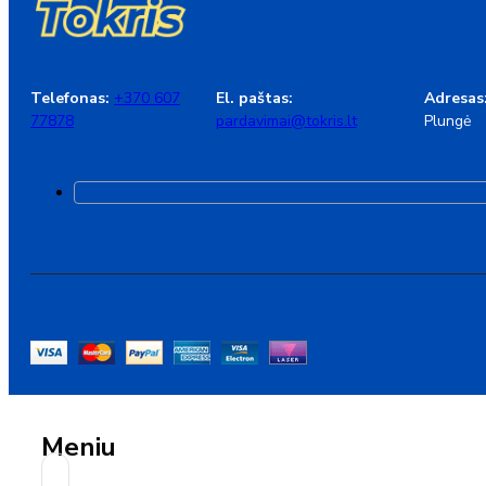
Telefonas:
+370 607
El. paštas:
Adresas
77878
pardavimai@tokris.lt
Plungė
Meniu