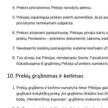
Prekės pristatomos Pirkėjo nurodytu adresu.
Pirkėjas įsipareigoja prekes priimti asmeniškai. Jei jis 
pristatymo netinkamam subjektui.
Prekes atsiimant parduotuvėje, Pirkėjas privalo kartu su
prekių Perdavimo – priėmimo dokumente, laikoma, kad
Naudojantis kurjerių paslaugomis, kurjeriai neatsako už
Tuo atveju, kai Pirkėjas, remdamasis šiomis Taisyklėmis,
išskaičiuojama iš grąžintinų Pirkėjui už prekes sumokėtų
10. Prekių grąžinimas ir keitimas
Prekių grąžinimo ir keitimo numatyta teise Pirkėjas ga
grąžinant kokybišką prekę, jos grąžinimo išlaidos bus 
būdą „MemberShop kuponais“, grąžinimo mokestis neiš