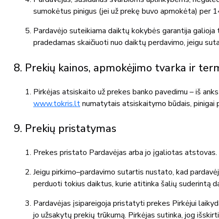
sumokėtus pinigus (jei už prekę buvo apmokėta) per 14
Pardavėjo suteikiama daiktų kokybės garantija galioja t
pradedamas skaičiuoti nuo daiktų perdavimo, jeigu suta
8. Prekių kainos, apmokėjimo tvarka ir ter
Pirkėjas atsiskaito už prekes banko pavedimu – iš anks
www.tokris.lt
numatytais atsiskaitymo būdais, pinigai 
9. Prekių pristatymas
Prekes pristato Pardavėjas arba jo įgaliotas atstovas.
Jeigu pirkimo–pardavimo sutartis nustato, kad pardavėj
perduoti tokius daiktus, kurie atitinka šalių suderintą 
Pardavėjas įsipareigoja pristatyti prekes Pirkėjui laik
jo užsakytų prekių trūkumą. Pirkėjas sutinka, jog išskirt