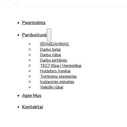
Pagrindinis
Parduotuvė
IŠPARDAVIMAS
Darbo batai
Darbo rūbai
Darbo pirštinės
TEC7 Klijai | Hermetikai
Hultafors Įrankiai
Tvirtinimo elementai
Izoliacinės plėvelės
Vaikiški rūbai
Apie Mus
Kontaktai