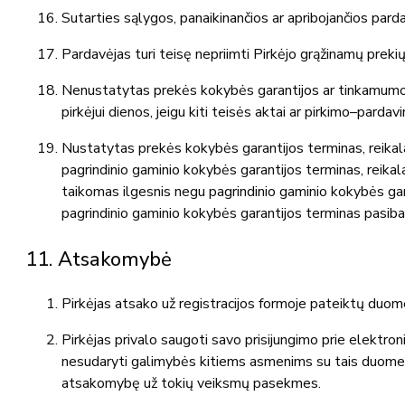
Sutarties sąlygos, panaikinančios ar apribojančios parda
Pardavėjas turi teisę nepriimti Pirkėjo grąžinamų prekių
Nenustatytas prekės kokybės garantijos ar tinkamumo n
pirkėjui dienos, jeigu kiti teisės aktai ar pirkimo–parda
Nustatytas prekės kokybės garantijos terminas, reikala
pagrindinio gaminio kokybės garantijos terminas, reik
taikomas ilgesnis negu pagrindinio gaminio kokybės gar
pagrindinio gaminio kokybės garantijos terminas pasiba
11. Atsakomybė
Pirkėjas atsako už registracijos formoje pateiktų duom
Pirkėjas privalo saugoti savo prisijungimo prie elektron
nesudaryti galimybės kitiems asmenims su tais duomenimis
atsakomybę už tokių veiksmų pasekmes.