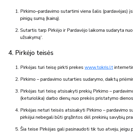
Pirkimo–pardavimo sutartimi viena šalis (pardavėjas) įsip
pinigų sumą (kainą).
Sutartis tarp Pirkėjo ir Pardavėjo laikoma sudaryta nu
užsakymą“.
4. Pirkėjo teisės
Pirkėjas turi teisę pirkti prekes
www.tokris.lt
interneti
Pirkimo – pardavimo sutarties sudarymo, daiktų priėm
Pirkėjas turi teisę atsisakyti prekių Pirkimo – pardav
(keturiolika) darbo dienų nuo prekės pristatymo dienos
Pirkėjas neturi teisės atsisakyti Pirkimo – pardavimo s
pirkėjui nebegali būti grąžintos dėl prekinių savybių pra
Šia teise Pirkėjas gali pasinaudoti tik tuo atveju, jei