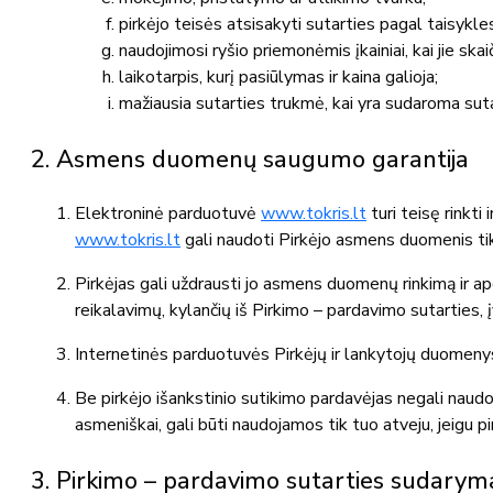
pirkėjo teisės atsisakyti sutarties pagal taisykl
naudojimosi ryšio priemonėmis įkainiai, kai jie skai
laikotarpis, kurį pasiūlymas ir kaina galioja;
mažiausia sutarties trukmė, kai yra sudaroma suta
2. Asmens duomenų saugumo garantija
Elektroninė parduotuvė
www.tokris.lt
turi teisę rinkt
www.tokris.lt
gali naudoti Pirkėjo asmens duomenis tik 
Pirkėjas gali uždrausti jo asmens duomenų rinkimą ir ap
reikalavimų, kylančių iš Pirkimo – pardavimo sutarties
Internetinės parduotuvės Pirkėjų ir lankytojų duomenys
Be pirkėjo išankstinio sutikimo pardavėjas negali naud
asmeniškai, gali būti naudojamos tik tuo atveju, jeigu p
3. Pirkimo – pardavimo sutarties sudarym