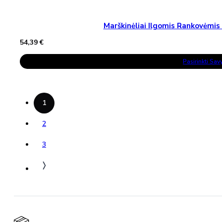
Marškinėliai Ilgomis Rankovėm
54,39
€
This
Pasirinkti Sa
Product
Has
Multiple
Variants.
The
Options
1
May
Be
Chosen
2
On
The
3
Product
Page