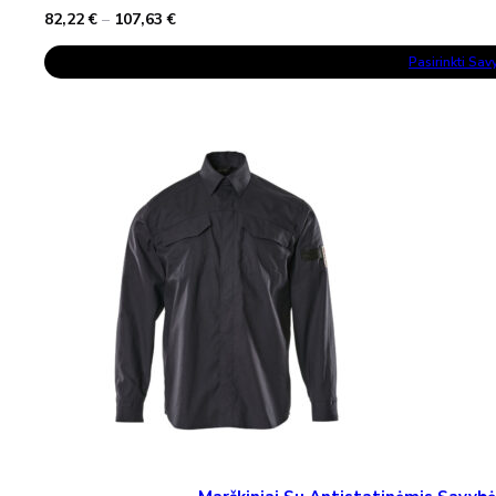
Price
82,22
€
–
107,63
€
range:
This
82,22 €
Pasirinkti Sa
Product
through
Has
107,63 €
Multiple
Variants.
The
Options
May
Be
Chosen
On
The
Product
Page