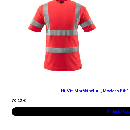
Hi-Vis Marškinėliai „Modern Fi
70,12
€
This
Pasirinkti Sa
Product
Has
Multiple
Variants.