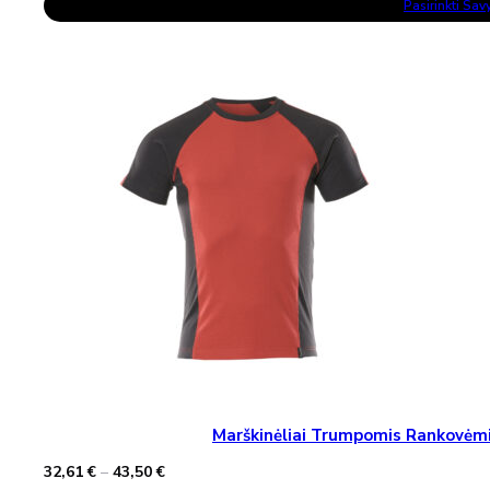
Pasirinkti Sa
Product
Has
Multiple
Variants.
The
Options
May
Be
Chosen
On
The
Product
Page
Marškinėliai Trumpomis Rankovė
Price
32,61
€
–
43,50
€