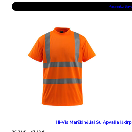
range:
This
32,61 €
Pasirinkti Sa
Product
through
Has
43,50 €
Multiple
Variants.
The
Options
May
Be
Chosen
On
The
Product
Page
Hi-Vis Marškinėliai Su Apvalia Iš
Price