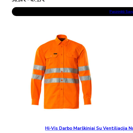
36,24
€
–
47,13
€
range:
This
36,24 €
Pasirinkti Sa
Product
through
Has
47,13 €
Multiple
Variants.
The
Options
May
Be
Chosen
On
The
Product
Page
Hi-Vis Darbo Marškiniai Su Ventiliacij