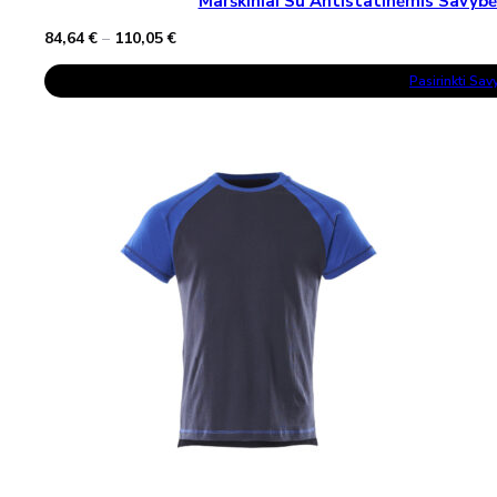
Marškiniai Su Antistatinėmis Sav
Price
84,64
€
–
110,05
€
range:
This
84,64 €
Pasirinkti Sa
Product
through
Has
110,05 €
Multiple
Variants.
The
Options
May
Be
Chosen
On
The
Product
Page