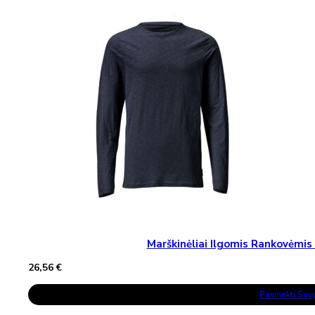
Variants.
The
Options
May
Be
Chosen
On
The
Product
Page
Marškinėliai Ilgomis Rankovėm
26,56
€
This
Pasirinkti Sa
Product
Has