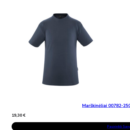
Multiple
Variants.
The
Options
May
Be
Chosen
On
The
Product
Page
Marškinėliai 00782-
19,30
€
This
Pasirinkti Sa
Product