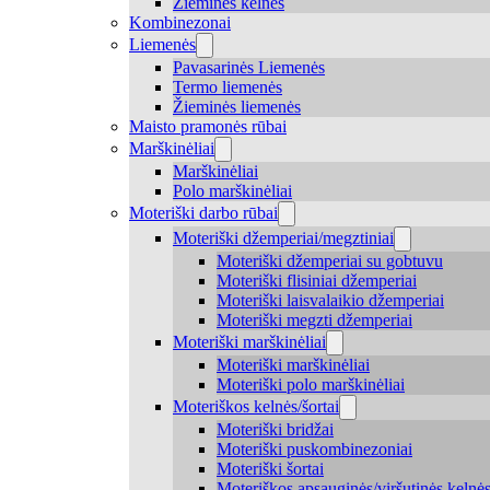
Žieminės kelnės
Kombinezonai
Liemenės
Pavasarinės Liemenės
Termo liemenės
Žieminės liemenės
Maisto pramonės rūbai
Marškinėliai
Marškinėliai
Polo marškinėliai
Moteriški darbo rūbai
Moteriški džemperiai/megztiniai
Moteriški džemperiai su gobtuvu
Moteriški flisiniai džemperiai
Moteriški laisvalaikio džemperiai
Moteriški megzti džemperiai
Moteriški marškinėliai
Moteriški marškinėliai
Moteriški polo marškinėliai
Moteriškos kelnės/šortai
Moteriški bridžai
Moteriški puskombinezoniai
Moteriški šortai
Moteriškos apsauginės/viršutinės kelnė