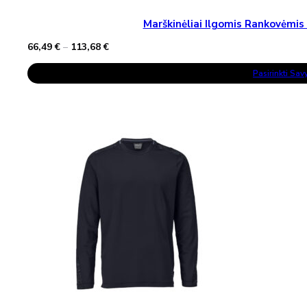
Marškinėliai Ilgomis Rankovėm
Price
66,49
€
–
113,68
€
range:
This
66,49 €
Pasirinkti Sa
Product
through
Has
113,68 €
Multiple
Variants.
The
Options
May
Be
Chosen
On
The
Product
Page