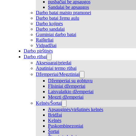
pusbačiai be apsaugos
Sandalai be apsaugos
Darbo batai maisto pramonei
Darbo batai žemu aulu
Darbo kojinės
Darbo sandalai
Guminiai darbo batai
Raišteliai
Vidpadžiai
Darbo pirštinės
Darbo rūbai
Aksesuarai/priedai
Apatiniai termo rūbai
Džemperiai/Megztiniai
Džemperiai su gobtuvu
Flisiniai džemperiai
Laisvalaikio džemperiai
Megzti džemperiai
Kelnės/Šortai
Apsauginės/viršutinės kelnės
Bridžai
Kelnės
Puskombinezoniai
Šortai