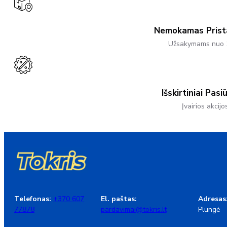
Nemokamas Pris
Užsakymams nuo 
Išskirtiniai Pasi
Įvairios akcijo
Telefonas:
+370 607
El. paštas:
Adresas
77878
pardavimai@tokris.lt
Plungė