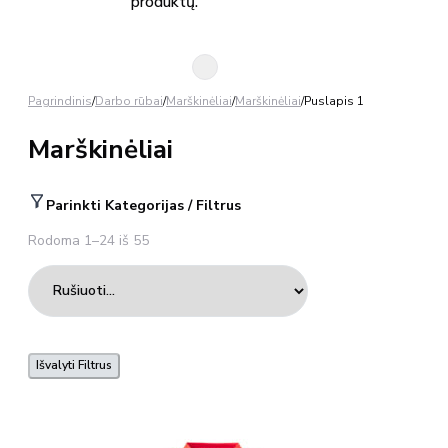
produktų.
Pagrindinis
/
Darbo rūbai
/
Marškinėliai
/
Marškinėliai
/
Puslapis 1
Marškinėliai
Parinkti Kategorijas / Filtrus
Rodoma 1–24 iš 55
Išvalyti Filtrus