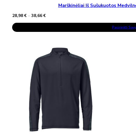
Marškinėliai Iš Sušukuotos Medv
Price
28,98
€
–
38,66
€
range:
This
28,98 €
Pasirinkti Sa
Product
through
Has
38,66 €
Multiple
Variants.
The
Options
May
Be
Chosen
On
The
Product
Page