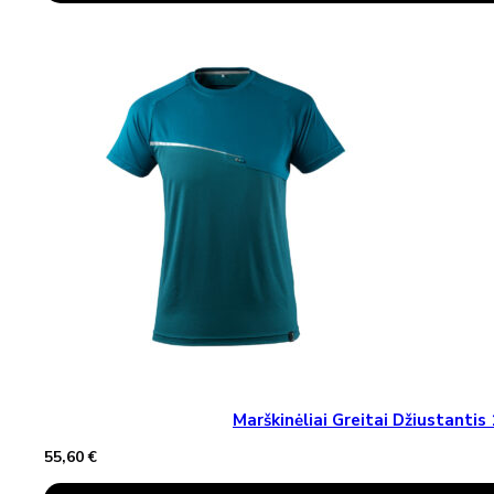
Has
Multiple
Variants.
The
Options
May
Be
Chosen
On
The
Product
Page
Marškinėliai Greitai Džiustant
55,60
€
This