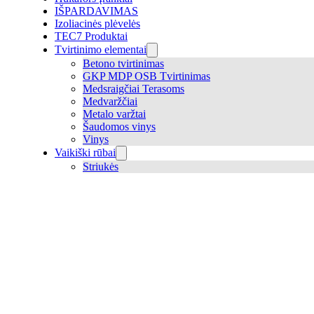
IŠPARDAVIMAS
Izoliacinės plėvelės
TEC7 Produktai
Tvirtinimo elementai
Betono tvirtinimas
GKP MDP OSB Tvirtinimas
Medsraigčiai Terasoms
Medvaržčiai
Metalo varžtai
Šaudomos vinys
Vinys
Vaikiški rūbai
Striukės