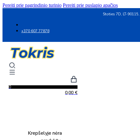
Pereiti prie pagrindinio turinio
Pereiti prie puslapio apačios
Stoties 7D, LT-90115,
+370 607 77878
0
0,00
€
Krepšelyje nėra