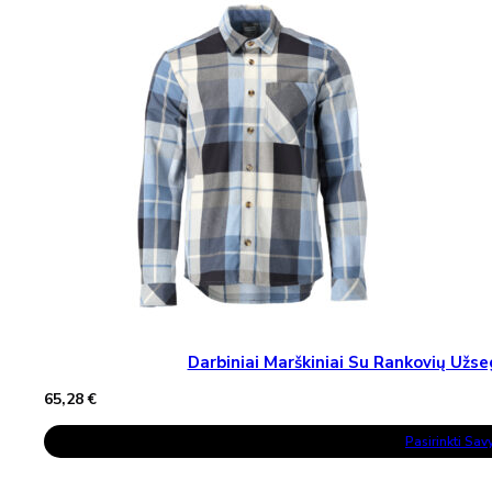
The
Options
May
Be
Chosen
On
The
Product
Page
Darbiniai Marškiniai Su Rankovių U
65,28
€
This
Pasirinkti Sa
Product
Has
Multiple