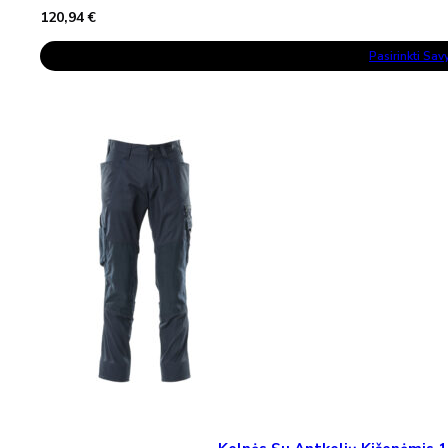
120,94
€
This
Pasirinkti Sa
Product
Has
Multiple
Variants.
The
Options
May
Be
Chosen
On
The
Product
Page