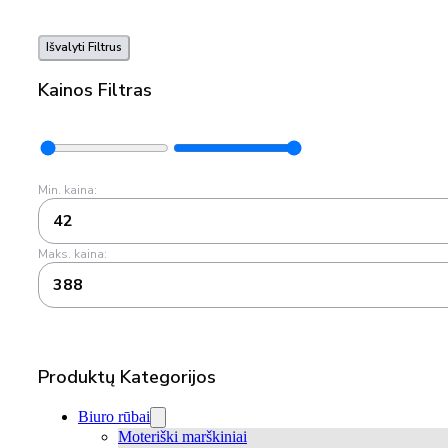
Išvalyti Filtrus
Kainos Filtras
Min. kaina:
42
Maks. kaina:
388
Produktų Kategorijos
Biuro rūbai
Moteriški marškiniai