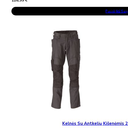
126,99
€
This
Pasirinkti Sa
Product
Has
Multiple
Variants.
The
Options
May
Be
Chosen
On
The
Product
Page
Kelnės Su Antkelių Kišenėmi