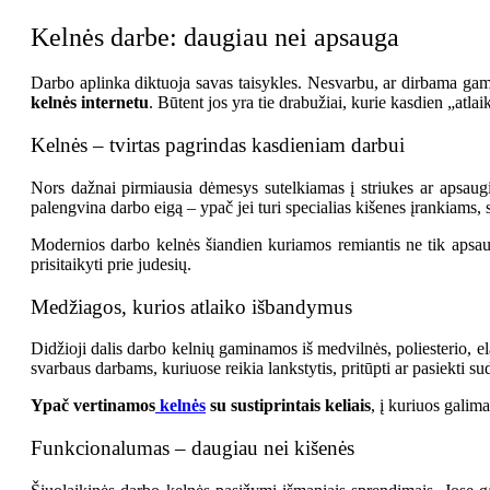
Kelnės darbe: daugiau nei apsauga
Darbo aplinka diktuoja savas taisykles. Nesvarbu, ar dirbama gamy
kelnės internetu
. Būtent jos yra tie drabužiai, kurie kasdien „atlai
Kelnės – tvirtas pagrindas kasdieniam darbui
Nors dažnai pirmiausia dėmesys sutelkiamas į striukes ar apsaug
palengvina darbo eigą – ypač jei turi specialias kišenes įrankiams, 
Modernios darbo kelnės šiandien kuriamos remiantis ne tik apsaug
prisitaikyti prie judesių.
Medžiagos, kurios atlaiko išbandymus
Didžioji dalis darbo kelnių gaminamos iš medvilnės, poliesterio, el
svarbaus darbams, kuriuose reikia lankstytis, pritūpti ar pasiekti su
Ypač vertinamos
kelnės
su sustiprintais keliais
, į kuriuos galim
Funkcionalumas – daugiau nei kišenės