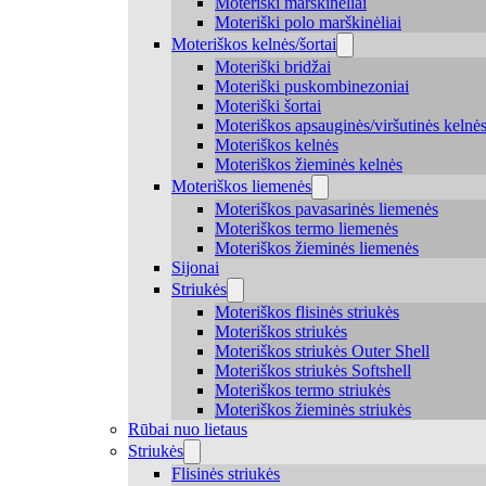
Moteriški marškinėliai
Moteriški polo marškinėliai
Moteriškos kelnės/šortai
Moteriški bridžai
Moteriški puskombinezoniai
Moteriški šortai
Moteriškos apsauginės/viršutinės kelnė
Moteriškos kelnės
Moteriškos žieminės kelnės
Moteriškos liemenės
Moteriškos pavasarinės liemenės
Moteriškos termo liemenės
Moteriškos žieminės liemenės
Sijonai
Striukės
Moteriškos flisinės striukės
Moteriškos striukės
Moteriškos striukės Outer Shell
Moteriškos striukės Softshell
Moteriškos termo striukės
Moteriškos žieminės striukės
Rūbai nuo lietaus
Striukės
Flisinės striukės