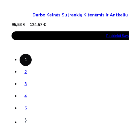
Darbo Kelnės Su Įrankių Kišenėmis Ir Antke
Price
95,53
€
–
124,57
€
range:
This
95,53 €
Pasirinkti Sa
Product
through
Has
124,57 €
Multiple
Variants.
The
Options
1
May
Be
Chosen
2
On
The
3
Product
Page
4
5