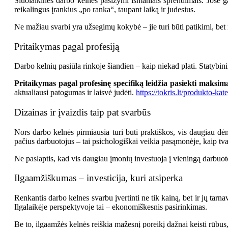
Šiuolaikinės darbo kelnės pasižymi išmaniais sprendimais. Jose ga
reikalingus įrankius „po ranka“, taupant laiką ir judesius.
Ne mažiau svarbi yra užsegimų kokybė – jie turi būti patikimi, bet 
Pritaikymas pagal profesiją
Darbo kelnių pasiūla rinkoje šiandien – kaip niekad plati. Statybini
Pritaikymas pagal profesinę specifiką leidžia pasiekti maksi
aktualiausi patogumas ir laisvė judėti.
https://tokris.lt/produkto-kat
Dizainas ir įvaizdis taip pat svarbūs
Nors darbo kelnės pirmiausia turi būti praktiškos, vis daugiau dėm
pačius darbuotojus – tai psichologiškai veikia pasąmonėje, kaip tv
Ne paslaptis, kad vis daugiau įmonių investuoja į vieningą darbuoto
Ilgaamžiškumas – investicija, kuri atsiperka
Renkantis darbo kelnes svarbu įvertinti ne tik kainą, bet ir jų tarn
Ilgalaikėje perspektyvoje tai – ekonomiškesnis pasirinkimas.
Be to, ilgaamžės kelnės reiškia mažesnį poreikį dažnai keisti rūbus,