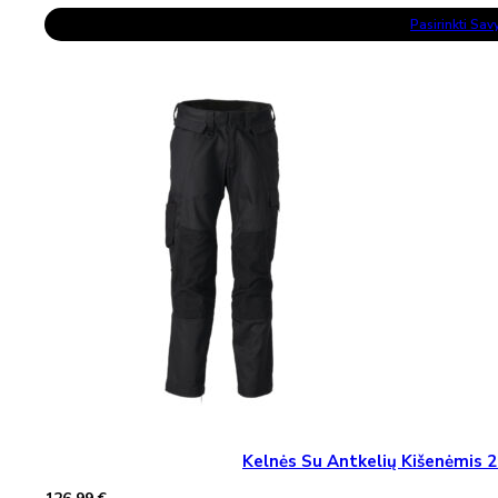
This
Pasirinkti Sa
Product
Has
Multiple
Variants.
The
Options
May
Be
Chosen
On
The
Product
Page
Kelnės Su Antkelių Kišenėmi