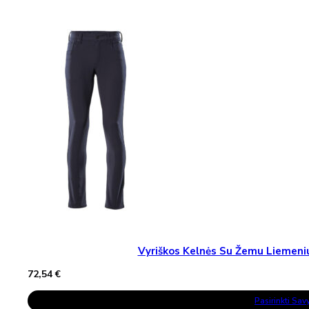
Multiple
Variants.
The
Options
May
Be
Chosen
On
The
Product
Page
Vyriškos Kelnės Su Žemu Lieme
72,54
€
This
Pasirinkti Sa
Product