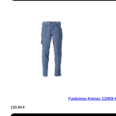
Has
Multiple
Variants.
The
Options
May
Be
Chosen
On
The
Product
Page
Funkcinės Kelnės 2205
120,94
€
This