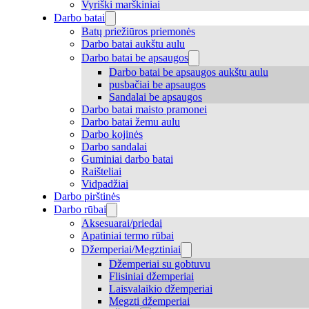
Vyriški marškiniai
Darbo batai
Batų priežiūros priemonės
Darbo batai aukštu aulu
Darbo batai be apsaugos
Darbo batai be apsaugos aukštu aulu
pusbačiai be apsaugos
Sandalai be apsaugos
Darbo batai maisto pramonei
Darbo batai žemu aulu
Darbo kojinės
Darbo sandalai
Guminiai darbo batai
Raišteliai
Vidpadžiai
Darbo pirštinės
Darbo rūbai
Aksesuarai/priedai
Apatiniai termo rūbai
Džemperiai/Megztiniai
Džemperiai su gobtuvu
Flisiniai džemperiai
Laisvalaikio džemperiai
Megzti džemperiai