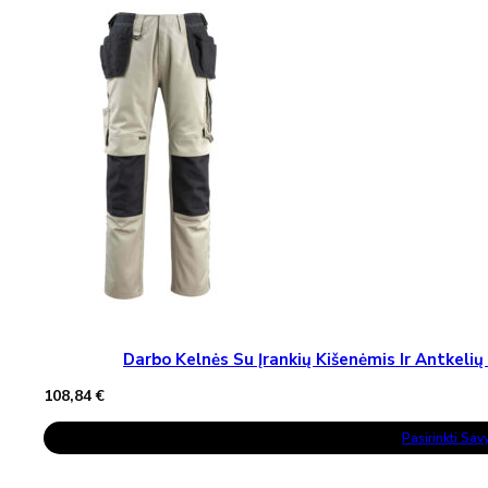
The
Options
May
Be
Chosen
On
The
Product
Page
Darbo Kelnės Su Įrankių Kišenėmis Ir Antke
108,84
€
This
Pasirinkti Sa
Product
Has
Multiple