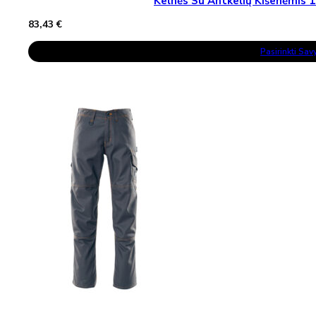
Kelnės Su Antkelių Kišenėmi
83,43
€
This
Pasirinkti Sa
Product
Has
Multiple
Variants.
The
Options
May
Be
Chosen
On
The
Product
Page