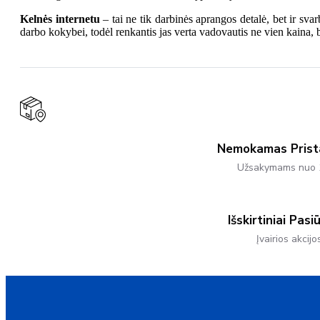
Kelnės internetu
– tai ne tik darbinės aprangos detalė, bet ir sva
darbo kokybei, todėl renkantis jas verta vadovautis ne vien kaina
Nemokamas Pris
Užsakymams nuo 
Išskirtiniai Pasi
Įvairios akcijo