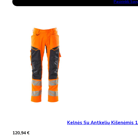
Pasirinkti Sa
Product
Has
Multiple
Variants.
The
Options
May
Be
Chosen
On
The
Product
Page
Kelnės Su Antkelių Kišenėmi
120,94
€