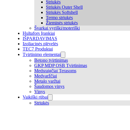
Striukės
Striukės Outer Shell
Striukės Softshell
Termo striukės
Žieminės striukės
Švarkai vyriški/moteriški
Hultafors Įrankiai
IŠPARDAVIMAS
Izoliacinės plėvelės
TEC7 Produktai
Tvirtinimo elementai
Betono tvirtinimas
GKP MDP OSB Tvirtinimas
Medsraigčiai Terasoms
Medvaržčiai
Metalo varžtai
Šaudomos vinys
Vinys
Vaikiški rūbai
Striukės