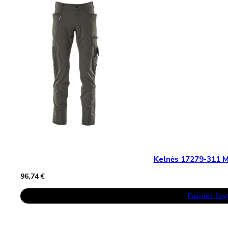
Kelnės 17279-311
96,74
€
This
Pasirinkti Sa
Product
Has
Multiple
Variants.