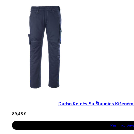
Variants.
The
Options
May
Be
Chosen
On
The
Product
Page
Darbo Kelnės Su Šlaunies Kišen
89,48
€
This
Pasirinkti Sa
Product
Has