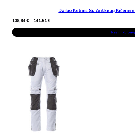
Darbo Kelnės Su Antkelių Kišen
Price
108,84
€
–
141,51
€
range:
This
108,84 €
Pasirinkti Sa
Product
through
Has
141,51 €
Multiple
Variants.
The
Options
May
Be
Chosen
On
The
Product
Page