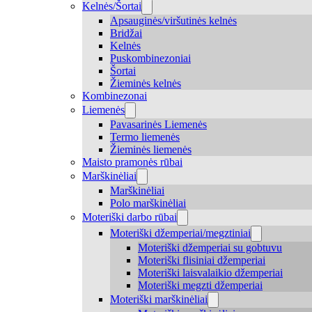
Kelnės/Šortai
Apsauginės/viršutinės kelnės
Bridžai
Kelnės
Puskombinezoniai
Šortai
Žieminės kelnės
Kombinezonai
Liemenės
Pavasarinės Liemenės
Termo liemenės
Žieminės liemenės
Maisto pramonės rūbai
Marškinėliai
Marškinėliai
Polo marškinėliai
Moteriški darbo rūbai
Moteriški džemperiai/megztiniai
Moteriški džemperiai su gobtuvu
Moteriški flisiniai džemperiai
Moteriški laisvalaikio džemperiai
Moteriški megzti džemperiai
Moteriški marškinėliai