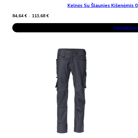
Kelnės Su Šlaunies Kišenėmi
Price
84,64
€
–
113,68
€
range:
This
84,64 €
Pasirinkti Sa
Product
through
Has
113,68 €
Multiple
Variants.
The
Options
May
Be
Chosen
On
The
Product
Page