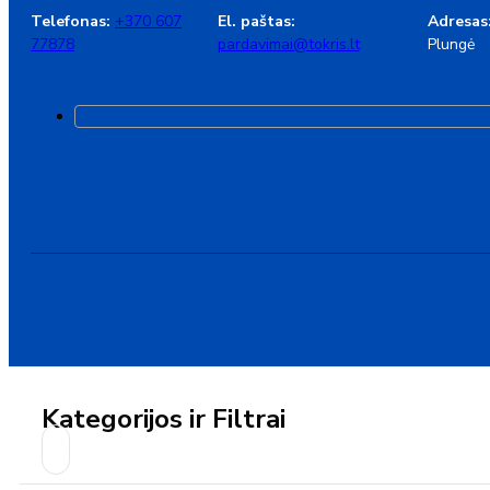
Telefonas:
+370 607
El. paštas:
Adresas
77878
pardavimai@tokris.lt
Plungė
Kategorijos ir Filtrai