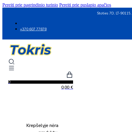
Pereiti prie pagrindinio turinio
Pereiti prie puslapio apačios
Stoties 7D, LT-90115,
+370 607 77878
0
0,00
€
Krepšelyje nėra