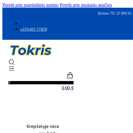
Pereiti prie pagrindinio turinio
Pereiti prie puslapio apačios
Stoties 7D, LT-90115,
+370 607 77878
0
0,00
€
Krepšelyje nėra