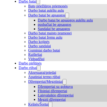
Darbo batai
Batų priežiūros priemonės
Darbo batai aukštu aulu
Darbo batai be apsaugos
Darbo batai be apsaugos aukštu aulu
pusbačiai be apsaugos
Sandalai be apsaugos
Darbo batai maisto pramonei
Darbo batai žemu aulu
Darbo kojinės
Darbo sandalai
Guminiai darbo batai
Raišteliai
Vidpadžiai
Darbo pirštinės
Darbo rūbai
Aksesuarai/priedai
Apatiniai termo rūbai
Džemperiai/Megztiniai
Džemperiai su gobtuvu
Flisiniai džemperiai
Laisvalaikio džemperiai
Megzti džemperiai
Kelnės/Šortai