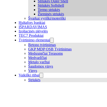
Striukės Outer Shell
Striukės Softshell
Termo striukės
Žieminės striukės
Švarkai vyriški/moteriški
Hultafors Įrankiai
IŠPARDAVIMAS
Izoliacinės plėvelės
TEC7 Produktai
Tvirtinimo elementai
Betono tvirtinimas
GKP MDP OSB Tvirtinimas
Medsraigčiai Terasoms
Medvaržčiai
Metalo varžtai
Šaudomos vinys
Vinys
Vaikiški rūbai
Striukės