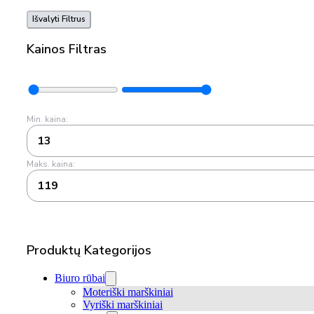
Išvalyti Filtrus
Kainos Filtras
Min. kaina:
13
Maks. kaina:
119
Produktų Kategorijos
Biuro rūbai
Moteriški marškiniai
Vyriški marškiniai