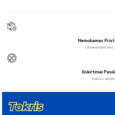
Multiple
Variants.
The
Options
May
Be
Chosen
On
The
Product
Nemokamas Pris
Page
Užsakymams nuo 
Išskirtiniai Pasi
Įvairios akcijo