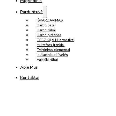
Pagrindinis
Parduotuvė
IŠPARDAVIMAS
Darbo batai
Darbo rūbai
Darbo pirštinės
TEC7 Klijai | Hermetikai
Hultafors Įrankiai
Tvirtinimo elementai
Izoliacinės plėvelės
Vaikiški rūbai
Apie Mus
Kontaktai