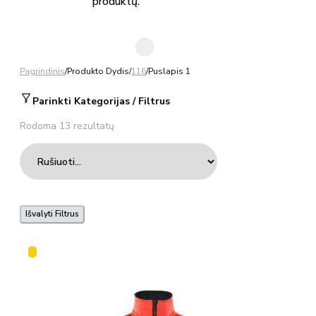
produktų.
Pagrindinis
/
Produkto Dydis
/
116
/
Puslapis 1
Parinkti Kategorijas / Filtrus
Rodoma 13 rezultatų
Išvalyti Filtrus