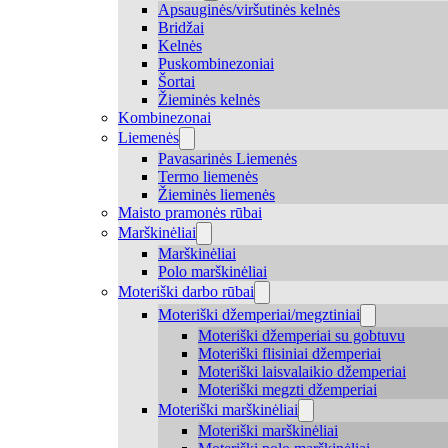
Apsauginės/viršutinės kelnės
Bridžai
Kelnės
Puskombinezoniai
Šortai
Žieminės kelnės
Kombinezonai
Liemenės
Pavasarinės Liemenės
Termo liemenės
Žieminės liemenės
Maisto pramonės rūbai
Marškinėliai
Marškinėliai
Polo marškinėliai
Moteriški darbo rūbai
Moteriški džemperiai/megztiniai
Moteriški džemperiai su gobtuvu
Moteriški flisiniai džemperiai
Moteriški laisvalaikio džemperiai
Moteriški megzti džemperiai
Moteriški marškinėliai
Moteriški marškinėliai