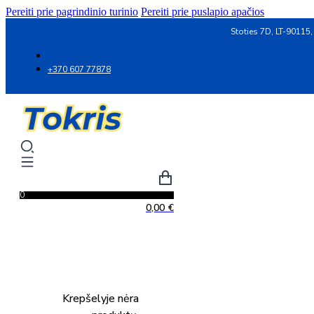
Pereiti prie pagrindinio turinio
Pereiti prie puslapio apačios
Stoties 7D, LT-90115,
+370 607 77878
0
0,00
€
Krepšelyje nėra