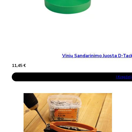
Vinių Sandarinimo Juosta D-T
11,45
€
Į Krepšelį