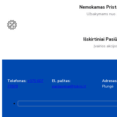
The
Product
Nemokamas Pris
Page
Užsakymams nuo 
Išskirtiniai Pasi
Įvairios akcijo
Telefonas:
+370 607
El. paštas:
Adresas
77878
pardavimai@tokris.lt
Plungė