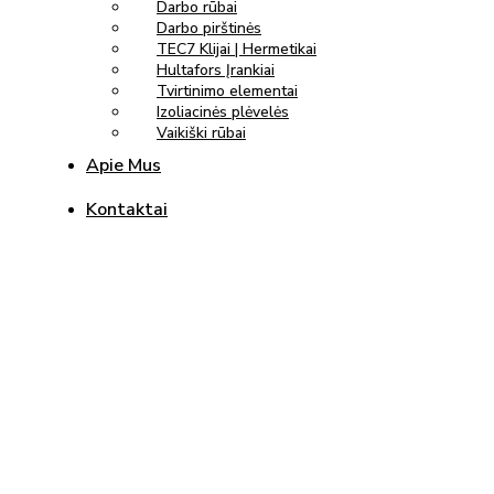
Darbo rūbai
Darbo pirštinės
TEC7 Klijai | Hermetikai
Hultafors Įrankiai
Tvirtinimo elementai
Izoliacinės plėvelės
Vaikiški rūbai
Apie Mus
Kontaktai