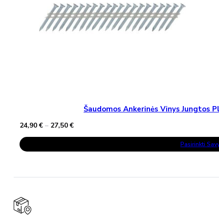
Šaudomos Ankerinės Vinys Jungtos Pla
Price
24,90
€
–
27,50
€
range:
This
24,90 €
Pasirinkti Sa
Product
through
Has
27,50 €
Multiple
Variants.
The
Options
May
Be
Chosen
On