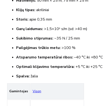
Matmenys:
50 mm × 25 m; 75 mm × 25 m
Klijų tipas:
akriliniai
Storis:
apie 0,35 mm
Garų laidumas:
>1,5×10⁶ s/m (sd: >40 m)
Sukibimo stiprumas:
~35 N / 25 mm
Pailgėjimas trūkio metu:
>100 %
Atsparumo temperatūrai ribos:
–40 °C iki +80 °C
Optimali klijavimo temperatūra:
+5 °C iki +25 °C
Spalva:
žalia
Gamintojas
Vison