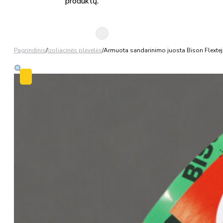
produktų.
Pagrindinis
/
Izoliacinės plėvelės
/
Armuota sandarinimo juosta Bison Flextej