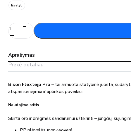
Išvalyti
produkto
kiekis:
Armuota
sandarinimo
juosta
Aprašymas
Bison
Flextejp
Prekė detaliau
Pro
Bison Flextejp Pro
– tai armuota statybinė juosta, sudaryta 
atspari senėjimui ir aplinkos poveikiui.
Naudojimo sritis
Skirta oro ir drėgmės sandarumui užtikrinti – jungčių, sujungimų
PP plėvelės (non-woven)