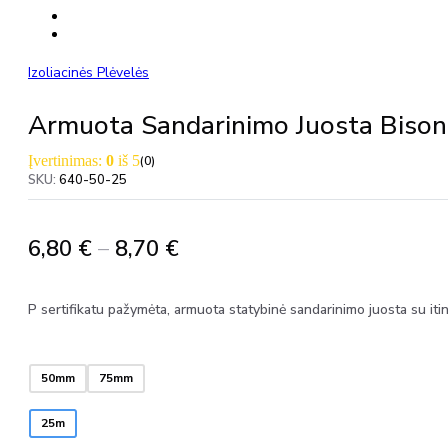
Izoliacinės Plėvelės
Armuota Sandarinimo Juosta Bison 
Įvertinimas:
0
iš 5
(0)
SKU:
640-50-25
Price
6,80
€
–
8,70
€
range:
6,80 €
P sertifikatu pažymėta, armuota statybinė sandarinimo juosta su itin 
through
8,70 €
50mm
75mm
25m