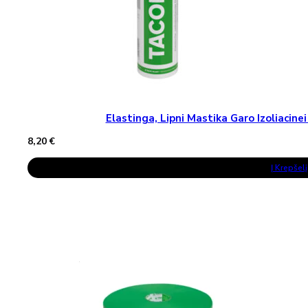
Elastinga, Lipni Mastika Garo Izoliaci
8,20
€
Į Krepšelį