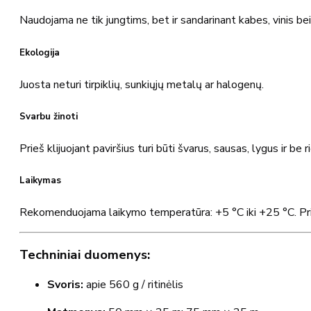
Naudojama ne tik jungtims, bet ir sandarinant kabes, vinis be
Ekologija
Juosta neturi tirpiklių, sunkiųjų metalų ar halogenų.
Svarbu žinoti
Prieš klijuojant paviršius turi būti švarus, sausas, lygus ir be 
Laikymas
Rekomenduojama laikymo temperatūra: +5 °C iki +25 °C. Prieš n
Techniniai duomenys:
Svoris:
apie 560 g / ritinėlis