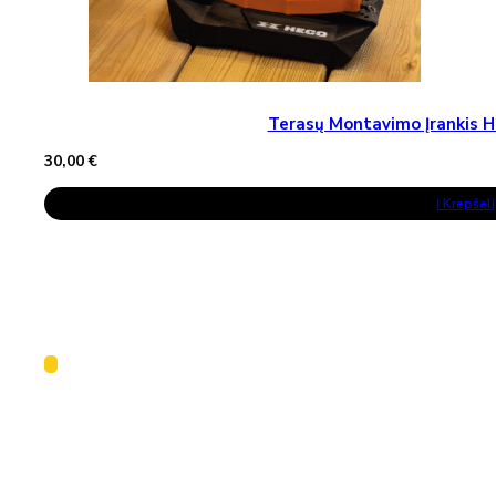
Terasų Montavimo Įrankis H
30,00
€
Į Krepšelį