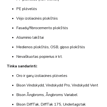
PE plėvelės
Vėjo izoliacinės plokštės
Fasadų/fibrocemento plokštės
Aliuminio lakštai
Medienos plokštės, OSB, gipso plokštės
Nevaškuotas popierius ir kt.
Tinka sandarinti:
Oro ir garų izoliacines plėveles
Bison Vindskydd, Vindskydd Pro, Vindskydd Vent
Bison Ångbroms, Ångbroms Variabel
Bison DiffTak, DiffTak 175, Underlagstak