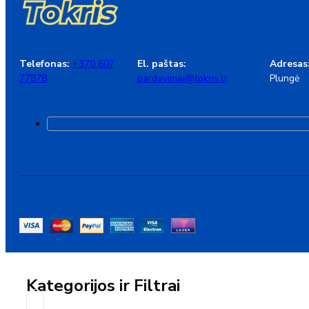
Telefonas:
+370 607
El. paštas:
Adresas
77878
pardavimai@tokris.lt
Plungė
Kategorijos ir Filtrai