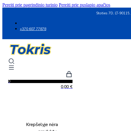
Pereiti prie pagrindinio turinio
Pereiti prie puslapio apačios
Stoties 7D, LT-90115,
+370 607 77878
0
0,00
€
Krepšelyje nėra