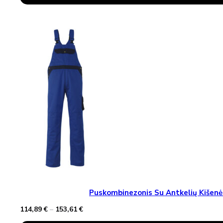
Product
through
Has
85,85 €
Multiple
Variants.
The
Options
May
Be
Chosen
On
The
Product
Page
Puskombinezonis Su Antkelių Kiše
Price
114,89
€
–
153,61
€
range: