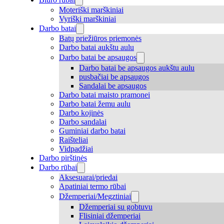
Moteriški marškiniai
Vyriški marškiniai
Darbo batai
Batų priežiūros priemonės
Darbo batai aukštu aulu
Darbo batai be apsaugos
Darbo batai be apsaugos aukštu aulu
pusbačiai be apsaugos
Sandalai be apsaugos
Darbo batai maisto pramonei
Darbo batai žemu aulu
Darbo kojinės
Darbo sandalai
Guminiai darbo batai
Raišteliai
Vidpadžiai
Darbo pirštinės
Darbo rūbai
Aksesuarai/priedai
Apatiniai termo rūbai
Džemperiai/Megztiniai
Džemperiai su gobtuvu
Flisiniai džemperiai