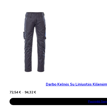
Variants.
The
Options
May
Be
Chosen
On
The
Product
Page
Darbo Kelnės Su Liniuotės Kišen
Price
72,54
€
–
94,32
€
range:
This
72,54 €
Pasirinkti Sa
Product
through
Has