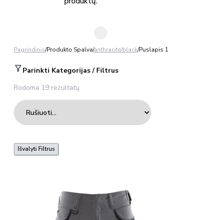
produktų.
Pagrindinis
/
Produkto Spalva
/
anthracite/black
/
Puslapis 1
Parinkti Kategorijas / Filtrus
Rodoma 19 rezultatų
Išvalyti Filtrus