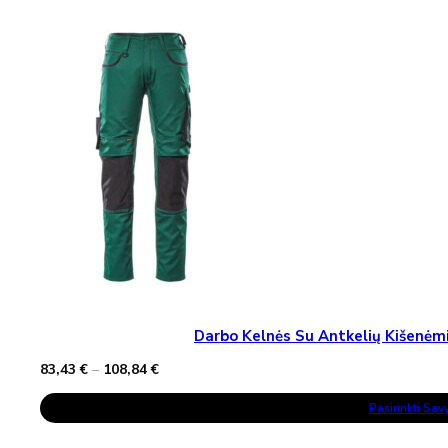
The
Options
May
Be
Chosen
On
The
Product
Page
Darbo Kelnės Su Antkelių Kišen
Price
83,43
€
–
108,84
€
range:
This
83,43 €
Pasirinkti Sa
Product
through
Has
108,84 €
Multiple