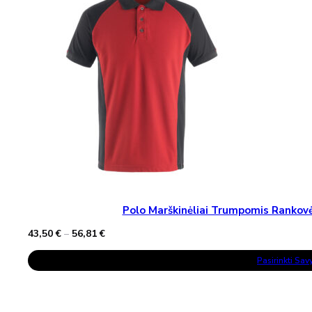
May
Be
Chosen
On
The
Product
Page
Polo Marškinėliai Trumpomis Rank
Price
43,50
€
–
56,81
€
range:
This
43,50 €
Pasirinkti Sa
Product
through
Has
56,81 €
Multiple
Variants.
The