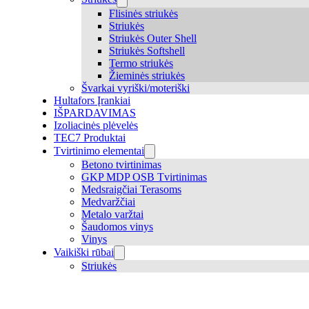
Flisinės striukės
Striukės
Striukės Outer Shell
Striukės Softshell
Termo striukės
Žieminės striukės
Švarkai vyriški/moteriški
Hultafors Įrankiai
IŠPARDAVIMAS
Izoliacinės plėvelės
TEC7 Produktai
Tvirtinimo elementai
Betono tvirtinimas
GKP MDP OSB Tvirtinimas
Medsraigčiai Terasoms
Medvaržčiai
Metalo varžtai
Šaudomos vinys
Vinys
Vaikiški rūbai
Striukės