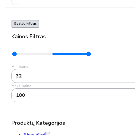
Išvalyti Filtrus
Kainos Filtras
Min. kaina:
32
Maks. kaina:
180
Produktų Kategorijos
Biuro rūbai