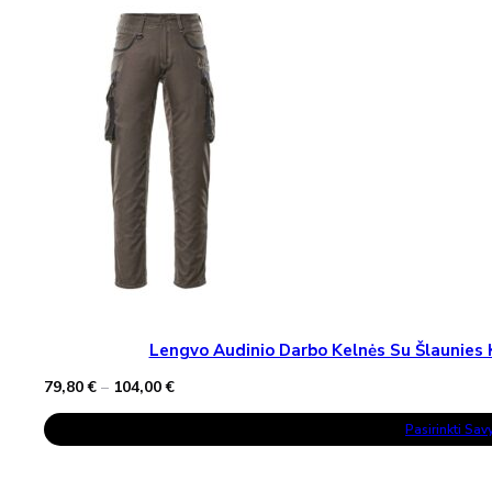
Options
May
Be
Chosen
On
The
Product
Page
Lengvo Audinio Darbo Kelnės Su Šlaunie
Price
79,80
€
–
104,00
€
range:
This
79,80 €
Pasirinkti Sa
Product
through
Has
104,00 €
Multiple
Variants.