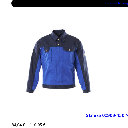
This
114,89 €
Pasirinkti Sa
Product
through
Has
153,61 €
Multiple
Variants.
The
Options
May
Be
Chosen
On
The
Product
Page
Striukė 00909-430
Price
84,64
€
–
110,05
€