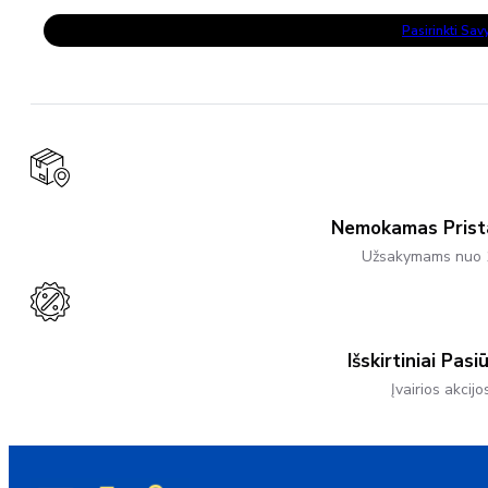
range:
This
84,64 €
Pasirinkti Sa
Product
through
Has
110,05 €
Multiple
Variants.
The
Options
May
Be
Chosen
On
The
Product
Nemokamas Pris
Page
Užsakymams nuo 
Išskirtiniai Pasi
Įvairios akcijo