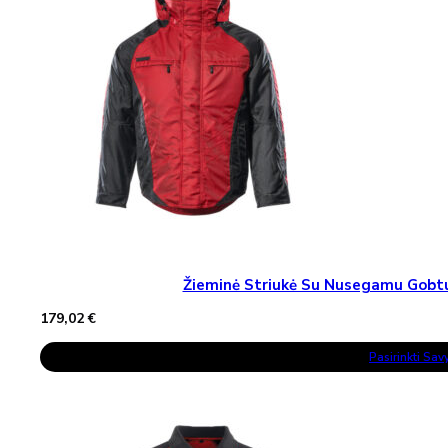
Be
Chosen
On
The
Product
Page
Žieminė Striukė Su Nusegamu Gob
179,02
€
This
Pasirinkti Sa
Product
Has
Multiple
Variants.
The
Options