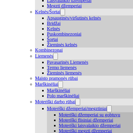
Laisvalaikio džemperiai
Megzti džemperiai
Kelnės/Šortai
Apsauginės/viršutinės kelnės
Bridžai
Kelnės
Puskombinezoniai
Šortai
Žieminės kelnės
Kombinezonai
Liemenės
Pavasarinės Liemenės
Termo liemenės
Žieminės liemenės
Maisto pramonės rūbai
Marškinėliai
Marškinėliai
Polo marškinėliai
Moteriški darbo rūbai
Moteriški džemperiai/megztiniai
Moteriški džemperiai su gobtuvu
Moteriški flisiniai džemperiai
Moteriški laisvalaikio džemperiai
Moteriški megzti džemperiai