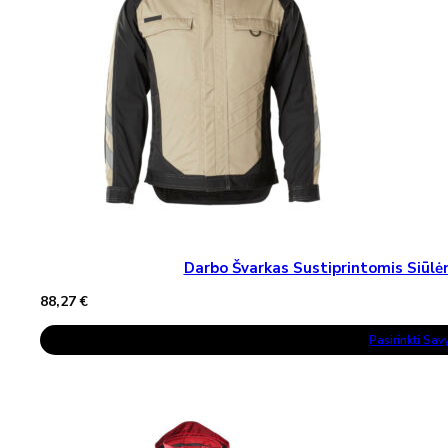
Chosen
On
The
Product
Page
Darbo Švarkas Sustiprintomis Siū
88,27
€
This
Pasirinkti Sa
Product
Has
Multiple
Variants.
The
Options
May