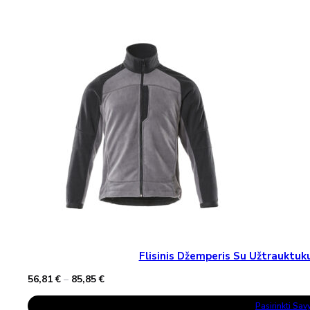
94,32 €
Multiple
Variants.
The
Options
May
Be
Chosen
On
The
Product
Page
Flisinis Džemperis Su Užtraukt
Price
56,81
€
–
85,85
€
range:
This
56,81 €
Pasirinkti Sa