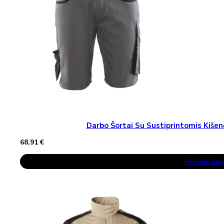
Darbo Šortai Su Sustiprintomis Ki
68,91
€
This
Pasirinkti Sa
Product
Has
Multiple
Variants.
The
Options
May
Be