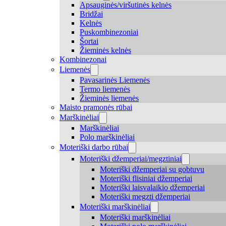
Apsauginės/viršutinės kelnės
Bridžai
Kelnės
Puskombinezoniai
Šortai
Žieminės kelnės
Kombinezonai
Liemenės
Pavasarinės Liemenės
Termo liemenės
Žieminės liemenės
Maisto pramonės rūbai
Marškinėliai
Marškinėliai
Polo marškinėliai
Moteriški darbo rūbai
Moteriški džemperiai/megztiniai
Moteriški džemperiai su gobtuvu
Moteriški flisiniai džemperiai
Moteriški laisvalaikio džemperiai
Moteriški megzti džemperiai
Moteriški marškinėliai
Moteriški marškinėliai