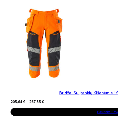
Variants.
The
Options
May
Be
Chosen
On
The
Product
Page
Bridžai Su Įrankių Kišenėmis
Price
205,64
€
–
267,35
€
range:
This
205,64 €
Pasirinkti Sa
Product
through
Has