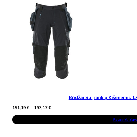
Options
May
Be
Chosen
On
The
Product
Page
Bridžai Su Įrankių Kišenėmis
Price
151,19
€
–
197,17
€
range:
This
151,19 €
Pasirinkti Sa
Product
through
Has
197,17 €
Multiple
Variants.