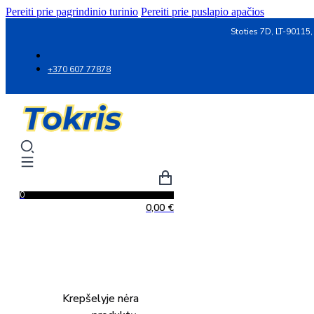
Pereiti prie pagrindinio turinio
Pereiti prie puslapio apačios
Stoties 7D, LT-90115,
+370 607 77878
0
0,00
€
Krepšelyje nėra