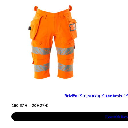
The
Options
May
Be
Chosen
On
The
Product
Page
Bridžai Su Įrankių Kišenėmis
Price
160,87
€
–
209,27
€
range:
This
160,87 €
Pasirinkti Sa
Product
through
Has
209,27 €
Multiple