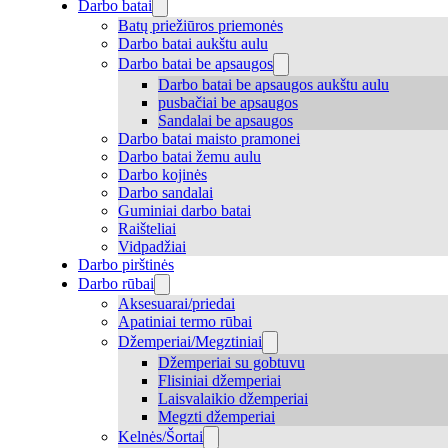
Darbo batai
Batų priežiūros priemonės
Darbo batai aukštu aulu
Darbo batai be apsaugos
Darbo batai be apsaugos aukštu aulu
pusbačiai be apsaugos
Sandalai be apsaugos
Darbo batai maisto pramonei
Darbo batai žemu aulu
Darbo kojinės
Darbo sandalai
Guminiai darbo batai
Raišteliai
Vidpadžiai
Darbo pirštinės
Darbo rūbai
Aksesuarai/priedai
Apatiniai termo rūbai
Džemperiai/Megztiniai
Džemperiai su gobtuvu
Flisiniai džemperiai
Laisvalaikio džemperiai
Megzti džemperiai
Kelnės/Šortai