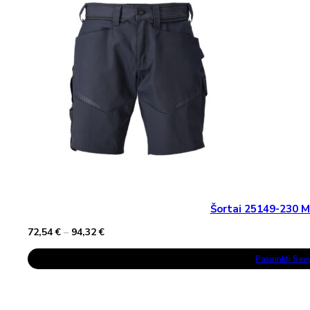
May
Be
Chosen
On
The
Product
Page
Šortai 25149-230
Price
72,54
€
–
94,32
€
range:
This
72,54 €
Pasirinkti Sa
Product
through
Has
94,32 €
Multiple
Variants.
The