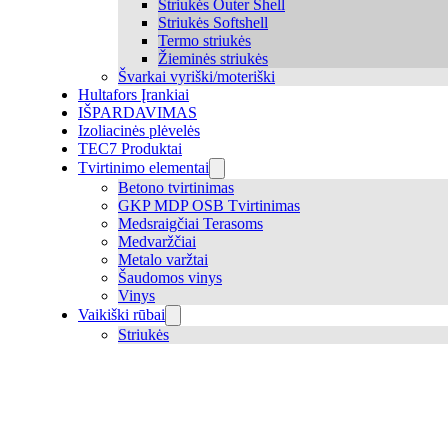
Striukės Outer Shell
Striukės Softshell
Termo striukės
Žieminės striukės
Švarkai vyriški/moteriški
Hultafors Įrankiai
IŠPARDAVIMAS
Izoliacinės plėvelės
TEC7 Produktai
Tvirtinimo elementai
Betono tvirtinimas
GKP MDP OSB Tvirtinimas
Medsraigčiai Terasoms
Medvaržčiai
Metalo varžtai
Šaudomos vinys
Vinys
Vaikiški rūbai
Striukės