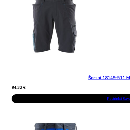
Chosen
On
The
Product
Page
Šortai 18149-511
94,32
€
This
Pasirinkti Sa
Product
Has
Multiple
Variants.
The
Options
May