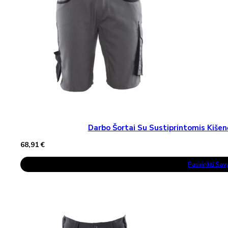
Darbo Šortai Su Sustiprintomis Ki
68,91
€
This
Pasirinkti Sa
Product
Has
Multiple
Variants.
The
Options
May
Be