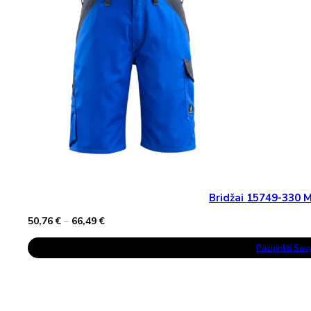
Be
Chosen
On
The
Product
Page
Bridžai 15749-330
Price
50,76
€
–
66,49
€
range:
This
50,76 €
Pasirinkti Sa
Product
through
Has
66,49 €
Multiple
Variants.
The
Options