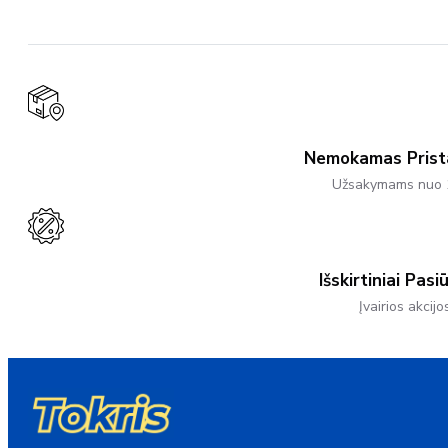
267,35 €
Multiple
Variants.
The
Options
May
Be
Chosen
On
The
Product
Nemokamas Pris
Page
Užsakymams nuo 
Išskirtiniai Pasi
Įvairios akcijo