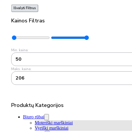
Išvalyti Filtrus
Kainos Filtras
Min. kaina:
50
Maks. kaina:
206
Produktų Kategorijos
Biuro rūbai
Moteriški marškiniai
Vyriški marškiniai