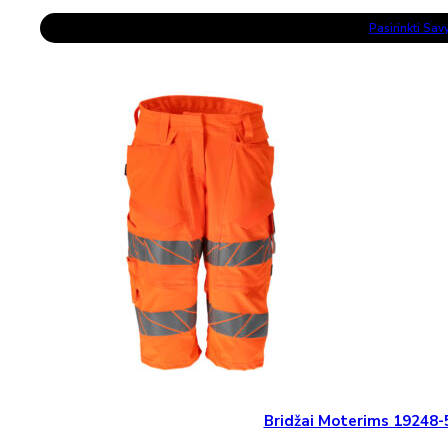
range:
This
160,87 €
Pasirinkti Sa
Product
through
Has
209,27 €
Multiple
Variants.
The
Options
May
Be
Chosen
On
The
Product
Page
Bridžai Moterims 1924