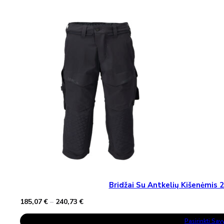
124,57 €
Multiple
Variants.
The
Options
May
Be
Chosen
On
The
Product
Page
Bridžai Su Antkelių Kišenėmi
Price
185,07
€
–
240,73
€
range:
This
185,07 €
Pasirinkti Sa