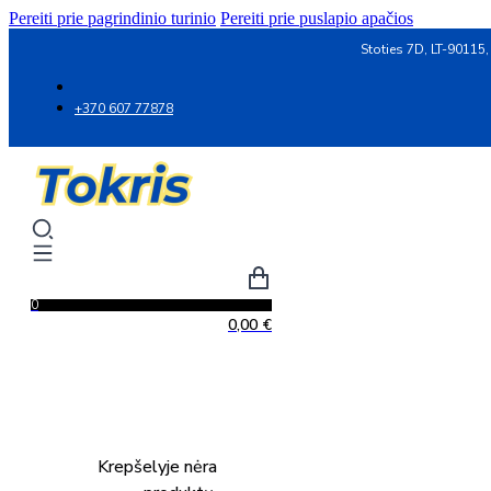
Pereiti prie pagrindinio turinio
Pereiti prie puslapio apačios
Stoties 7D, LT-90115,
+370 607 77878
0
0,00
€
Krepšelyje nėra