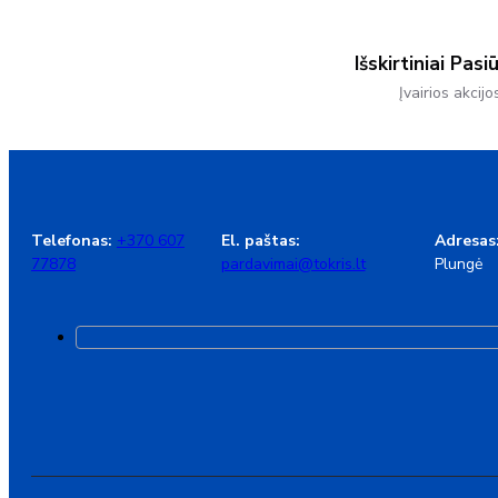
Išskirtiniai Pasi
Įvairios akcijo
Telefonas:
+370 607
El. paštas:
Adresas
77878
pardavimai@tokris.lt
Plungė