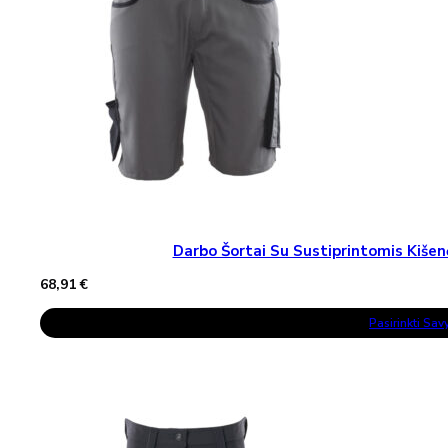
Darbo Šortai Su Sustiprintomis Ki
68,91
€
This
Pasirinkti Sa
Product
Has
Multiple
Variants.
The
Options
May
Be