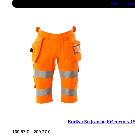
This
151,19 €
Pasirinkti Sa
Product
through
Has
197,17 €
Multiple
Variants.
The
Options
May
Be
Chosen
On
The
Product
Page
Bridžai Su Įrankių Kišenėmis
Price
160,87
€
–
209,27
€