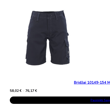
The
Options
May
Be
Chosen
On
The
Product
Page
Bridžai 10149-154
Price
58,02
€
–
76,17
€
range:
This
58,02 €
Pasirinkti Sa
Product
through
Has
76,17 €
Multiple