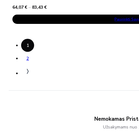
Price
64,07
€
–
83,43
€
range:
This
64,07 €
Pasirinkti Sa
Product
through
Has
83,43 €
Multiple
Variants.
The
Options
1
May
Be
Chosen
2
On
The
Product
Page
Nemokamas Pris
Užsakymams nuo 