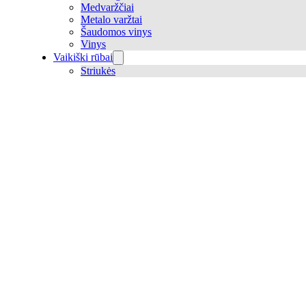
Medvaržčiai
Metalo varžtai
Šaudomos vinys
Vinys
Vaikiški rūbai
Striukės