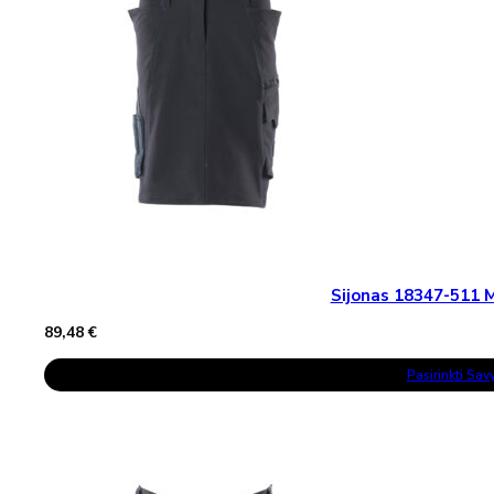
Chosen
On
The
Product
Page
Sijonas 18347-511
89,48
€
This
Pasirinkti Sa
Product
Has
Multiple
Variants.
The
Options
May