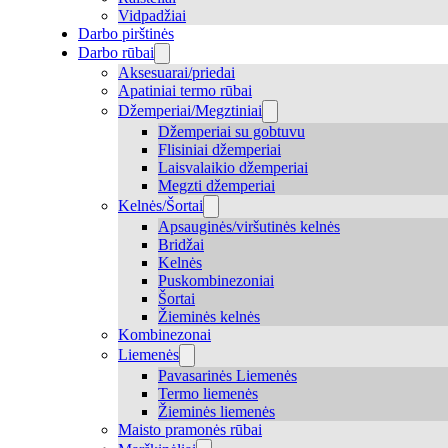
Vidpadžiai
Darbo pirštinės
Darbo rūbai
Aksesuarai/priedai
Apatiniai termo rūbai
Džemperiai/Megztiniai
Džemperiai su gobtuvu
Flisiniai džemperiai
Laisvalaikio džemperiai
Megzti džemperiai
Kelnės/Šortai
Apsauginės/viršutinės kelnės
Bridžai
Kelnės
Puskombinezoniai
Šortai
Žieminės kelnės
Kombinezonai
Liemenės
Pavasarinės Liemenės
Termo liemenės
Žieminės liemenės
Maisto pramonės rūbai