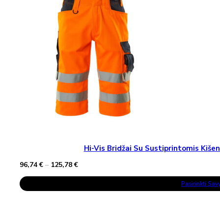
May
Be
Chosen
On
The
Product
Page
Hi-Vis Bridžai Su Sustiprintomis Ki
Price
96,74
€
–
125,78
€
range:
This
96,74 €
Pasirinkti Sa
Product
through
Has
125,78 €
Multiple
Variants.
The