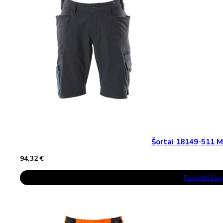
Be
Chosen
On
The
Product
Page
Šortai 18149-511
94,32
€
This
Pasirinkti Sa
Product
Has
Multiple
Variants.
The
Options