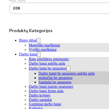
Maks. kaina:
206
Produktų Kategorijos
Biuro rūbai
Moteriški marškiniai
Vyriški marškiniai
Darbo batai
Batų priežiūros priemonės
Darbo batai aukštu aulu
Darbo batai be apsaugos
Darbo batai be apsaugos aukštu aulu
pusbačiai be apsaugos
Sandalai be apsaugos
Darbo batai maisto pramonei
Darbo batai žemu aulu
Darbo kojinės
Darbo sandalai
Guminiai darbo batai
Raišteliai