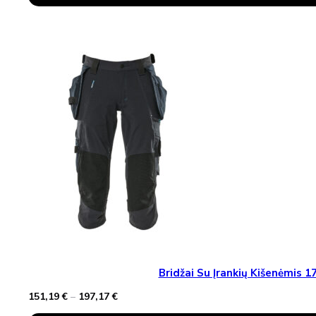
Product
through
Has
240,73 €
Multiple
Variants.
The
Options
May
Be
Chosen
On
The
Product
Page
Bridžai Su Įrankių Kišenėmis
Price
151,19
€
–
197,17
€
range: