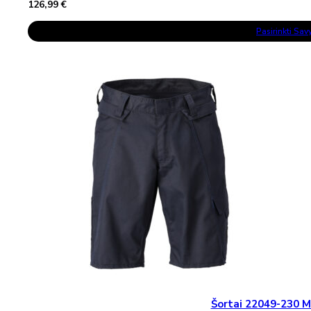
126,99
€
This
Pasirinkti Sa
Product
Has
Multiple
Variants.
The
Options
May
Be
Chosen
On
The
Product
Page
Šortai 22049-230