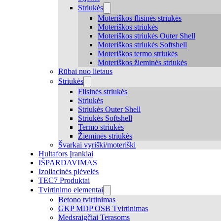
Striukės
Moteriškos flisinės striukės
Moteriškos striukės
Moteriškos striukės Outer Shell
Moteriškos striukės Softshell
Moteriškos termo striukės
Moteriškos žieminės striukės
Rūbai nuo lietaus
Striukės
Flisinės striukės
Striukės
Striukės Outer Shell
Striukės Softshell
Termo striukės
Žieminės striukės
Švarkai vyriški/moteriški
Hultafors Įrankiai
IŠPARDAVIMAS
Izoliacinės plėvelės
TEC7 Produktai
Tvirtinimo elementai
Betono tvirtinimas
GKP MDP OSB Tvirtinimas
Medsraigčiai Terasoms