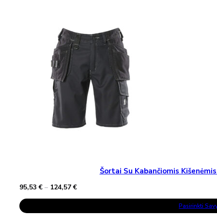
Variants.
The
Options
May
Be
Chosen
On
The
Product
Page
Šortai Su Kabančiomis Kišenėm
Price
95,53
€
–
124,57
€
range:
This
95,53 €
Pasirinkti Sa
Product
through
Has