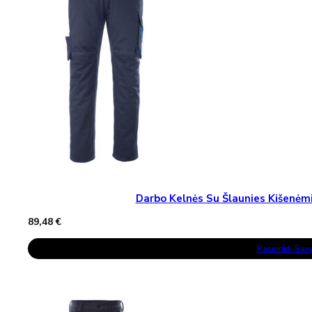
Be
Chosen
On
The
Product
Page
Darbo Kelnės Su Šlaunies Kišen
89,48
€
This
Pasirinkti Sa
Product
Has
Multiple
Variants.
The
Options