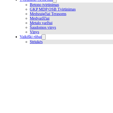
Betono tvirtinimas
GKP MDP OSB Tvirtinimas
Medsraigčiai Terasoms
Medvaržčiai
Metalo varžtai
Šaudomos vinys
Vinys
Vaikiški rūbai
Striukės