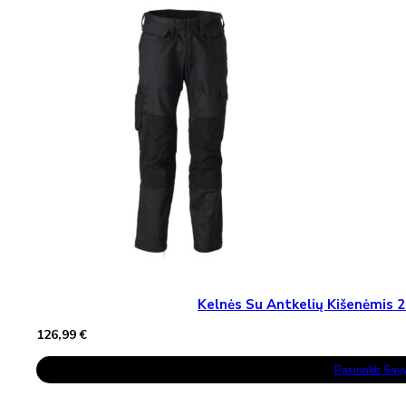
The
Options
May
Be
Chosen
On
The
Product
Page
Kelnės Su Antkelių Kišenėmi
126,99
€
This
Pasirinkti Sa
Product
Has
Multiple