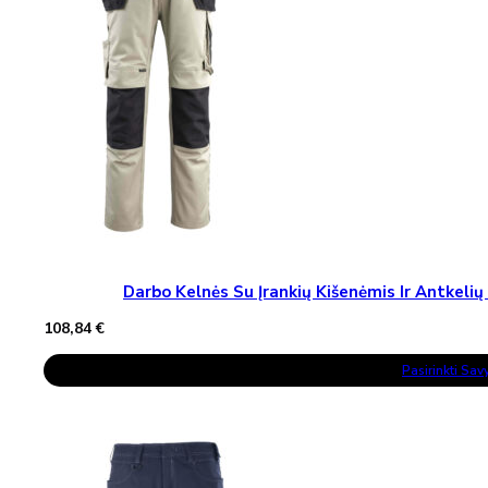
Chosen
On
The
Product
Page
Darbo Kelnės Su Įrankių Kišenėmis Ir Antke
108,84
€
This
Pasirinkti Sa
Product
Has
Multiple
Variants.
The
Options
May