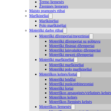
Termo liemenės
Žieminės liemenės
Maisto pramonės rūbai
Marškinėliai
Marškinėliai
Polo marškinėliai
Moteriški darbo rūbai
Moteriški džemperiai/megztiniai
Moteriški džemperiai su gobtuvu
Moteriški flisiniai džemperiai
Moteriški laisvalaikio džemperiai
Moteriški megzti džemperiai
Moteriški marškinėliai
Moteriški marškinėliai
Moteriški polo marškinėliai
Moteriškos kelnės/šortai
Moteriški bridžai
Moteriški puskombinezoniai
Moteriški šortai
Moteriškos apsauginės/viršutinės kelnė
Moteriškos kelnės
Moteriškos žieminės kelnės
Moteriškos liemenės