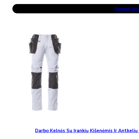
range:
This
108,84 €
Pasirinkti Sa
Product
through
Has
141,51 €
Multiple
Variants.
The
Options
May
Be
Chosen
On
The
Product
Page
Darbo Kelnės Su Įrankių Kišenėmis Ir Antke