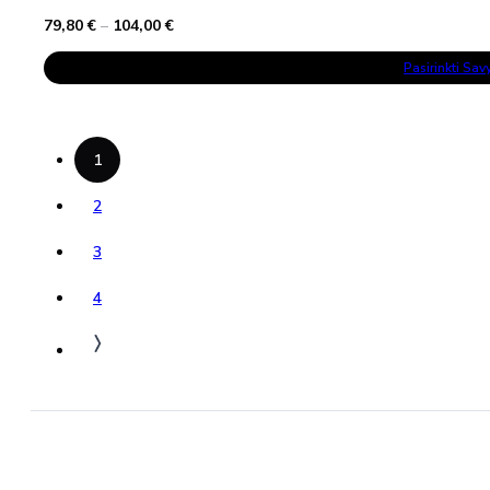
Price
79,80
€
–
104,00
€
range:
This
79,80 €
Pasirinkti Sa
Product
through
Has
104,00 €
Multiple
Variants.
The
Options
1
May
Be
Chosen
2
On
The
3
Product
Page
4