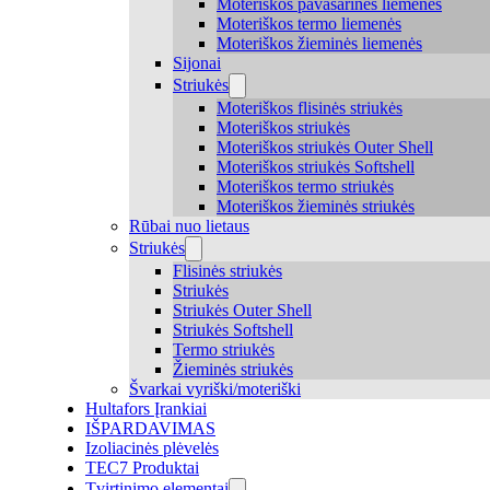
Moteriškos pavasarinės liemenės
Moteriškos termo liemenės
Moteriškos žieminės liemenės
Sijonai
Striukės
Moteriškos flisinės striukės
Moteriškos striukės
Moteriškos striukės Outer Shell
Moteriškos striukės Softshell
Moteriškos termo striukės
Moteriškos žieminės striukės
Rūbai nuo lietaus
Striukės
Flisinės striukės
Striukės
Striukės Outer Shell
Striukės Softshell
Termo striukės
Žieminės striukės
Švarkai vyriški/moteriški
Hultafors Įrankiai
IŠPARDAVIMAS
Izoliacinės plėvelės
TEC7 Produktai
Tvirtinimo elementai