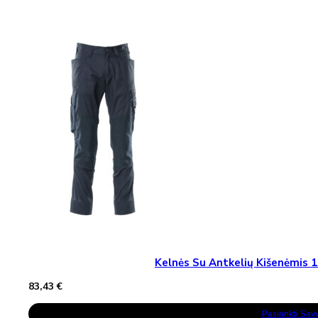
Multiple
Variants.
The
Options
May
Be
Chosen
On
The
Product
Page
Kelnės Su Antkelių Kišenėmi
83,43
€
This
Pasirinkti Sa