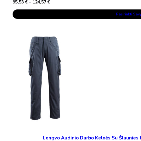
Price
95,53
€
–
124,57
€
range:
This
95,53 €
Pasirinkti Sa
Product
through
Has
124,57 €
Multiple
Variants.
The
Options
May
Be
Chosen
On
The
Product
Page
Lengvo Audinio Darbo Kelnės Su Šlaunie