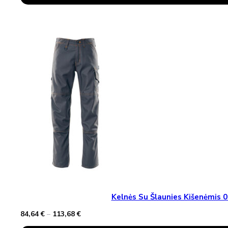
Product
Has
Multiple
Variants.
The
Options
May
Be
Chosen
On
The
Product
Page
Kelnės Su Šlaunies Kišenėmi
Price
84,64
€
–
113,68
€
range: