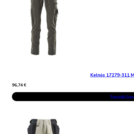
Kelnės 17279-311
96,74
€
This
Pasirinkti Sa
Product
Has
Multiple
Variants.
The
Options
May
Be