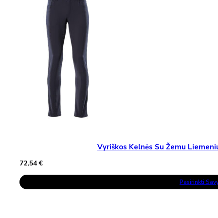
May
Be
Chosen
On
The
Product
Page
Vyriškos Kelnės Su Žemu Lieme
72,54
€
This
Pasirinkti Sa
Product
Has
Multiple
Variants.
The