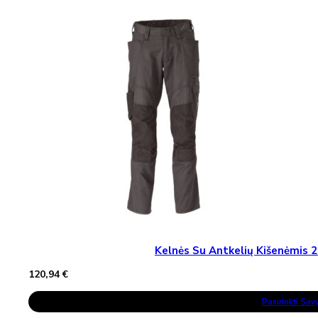
Variants.
The
Options
May
Be
Chosen
On
The
Product
Page
Kelnės Su Antkelių Kišenėmi
120,94
€
This
Pasirinkti Sa
Product
Has