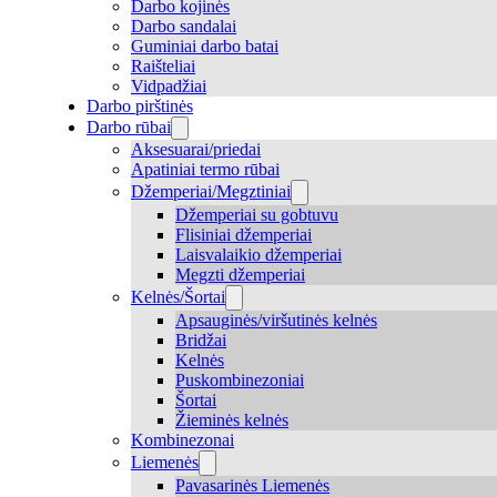
Darbo kojinės
Darbo sandalai
Guminiai darbo batai
Raišteliai
Vidpadžiai
Darbo pirštinės
Darbo rūbai
Aksesuarai/priedai
Apatiniai termo rūbai
Džemperiai/Megztiniai
Džemperiai su gobtuvu
Flisiniai džemperiai
Laisvalaikio džemperiai
Megzti džemperiai
Kelnės/Šortai
Apsauginės/viršutinės kelnės
Bridžai
Kelnės
Puskombinezoniai
Šortai
Žieminės kelnės
Kombinezonai
Liemenės
Pavasarinės Liemenės