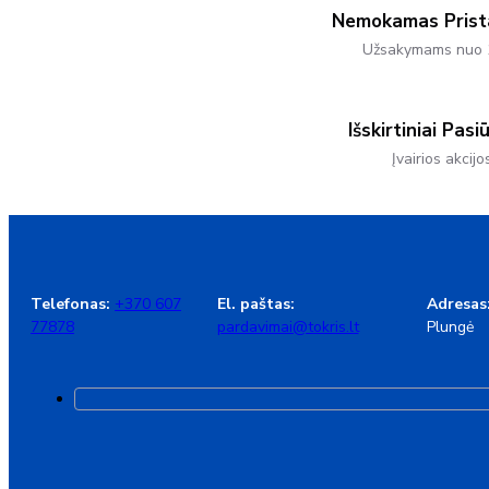
Nemokamas Pris
Užsakymams nuo 
Išskirtiniai Pasi
Įvairios akcijo
Telefonas:
+370 607
El. paštas:
Adresas
77878
pardavimai@tokris.lt
Plungė