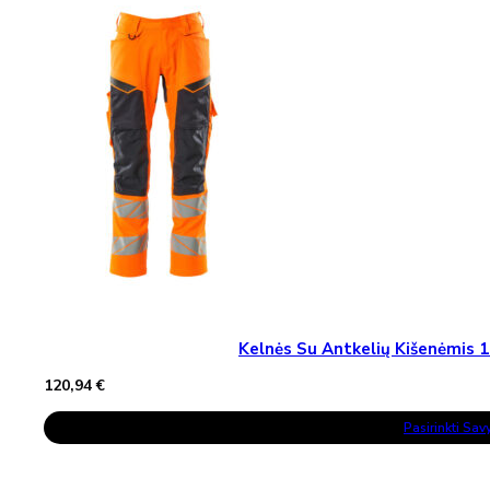
Options
May
Be
Chosen
On
The
Product
Page
Kelnės Su Antkelių Kišenėmi
120,94
€
This
Pasirinkti Sa
Product
Has
Multiple
Variants.