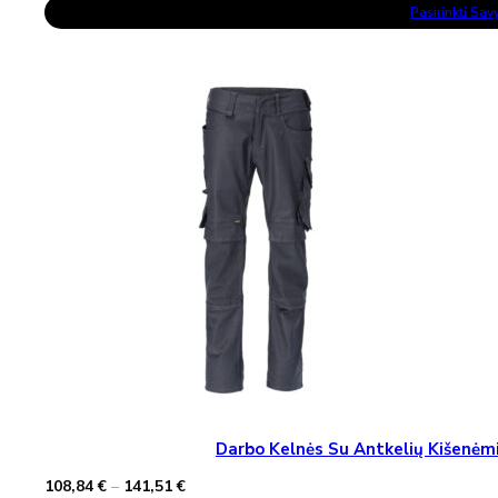
This
84,64 €
Pasirinkti Sa
Product
through
Has
113,68 €
Multiple
Variants.
The
Options
May
Be
Chosen
On
The
Product
Page
Darbo Kelnės Su Antkelių Kišen
Price
108,84
€
–
141,51
€