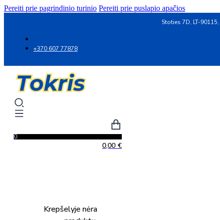
Pereiti prie pagrindinio turinio
Pereiti prie puslapio apačios
Stoties 7D, LT-90115,
+370 607 77878
0
0,00
€
Krepšelyje nėra