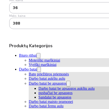
Min. kaina:
36
Maks. kaina:
388
Produktų Kategorijos
Biuro rūbai
Moteriški marškiniai
Vyriški marškiniai
Darbo batai
Batų priežiūros priemonės
Darbo batai aukštu aulu
Darbo batai be apsaugos
Darbo batai be apsaugos aukštu aulu
pusbačiai be apsaugos
Sandalai be apsaugos
Darbo batai maisto pramonei
Darbo batai žemu aulu