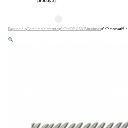
produktų.
Pagrindinis
/
Tvirtinimo elementai
/
GKP MDP OSB Tvirtinimas
/
GKP Medvaržčiai