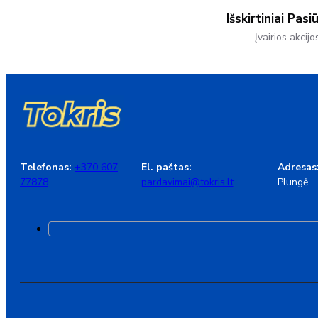
Išskirtiniai Pasi
Įvairios akcijo
Telefonas:
+370 607
El. paštas:
Adresas
77878
pardavimai@tokris.lt
Plungė