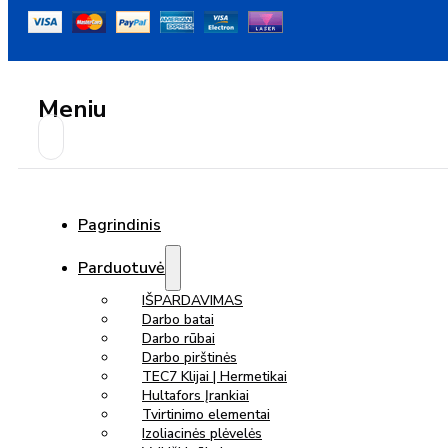
Meniu
Pagrindinis
Parduotuvė
IŠPARDAVIMAS
Darbo batai
Darbo rūbai
Darbo pirštinės
TEC7 Klijai | Hermetikai
Hultafors Įrankiai
Tvirtinimo elementai
Izoliacinės plėvelės