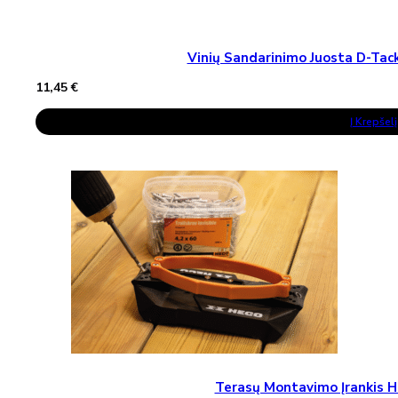
Vinių Sandarinimo Juosta D-T
11,45
€
Į Krepšelį
Terasų Montavimo Įrankis H