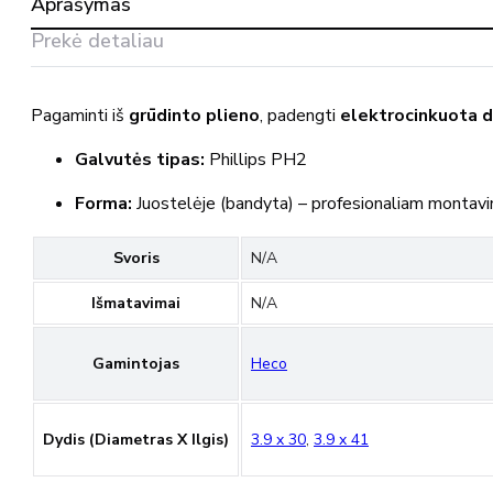
Aprašymas
(medinis
tašas)
Prekė detaliau
,
Heco
Pagaminti iš
grūdinto plieno
, padengti
elektrocinkuota 
Galvutės tipas:
Phillips PH2
Forma:
Juostelėje (bandyta) – profesionaliam montavi
Svoris
N/A
Išmatavimai
N/A
Gamintojas
Heco
Dydis (diametras X Ilgis)
3.9 x 30
,
3.9 x 41