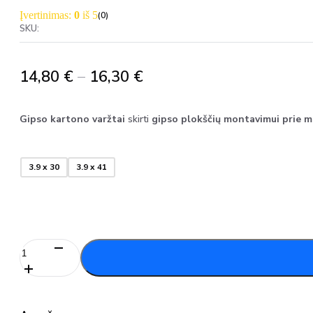
Įvertinimas:
0
iš 5
(0)
SKU:
Price
14,80
€
–
16,30
€
range:
14,80 €
Gipso kartono varžtai
skirti
gipso plokščių montavimui prie m
through
16,30 €
3.9 x 30
3.9 x 41
produkto
kiekis:
GKP
Medvaržčiai
juostoje