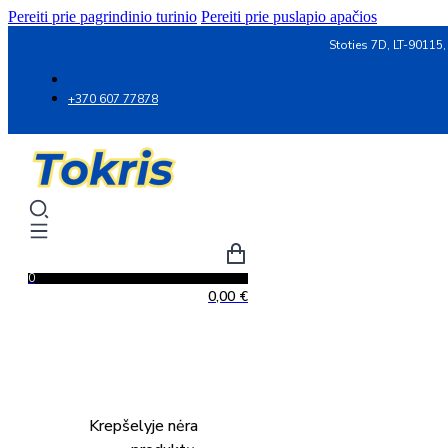
Pereiti prie pagrindinio turinio
Pereiti prie puslapio apačios
Stoties 7D, LT-90115,
+370 607 77878
0
0,00
€
Krepšelyje nėra