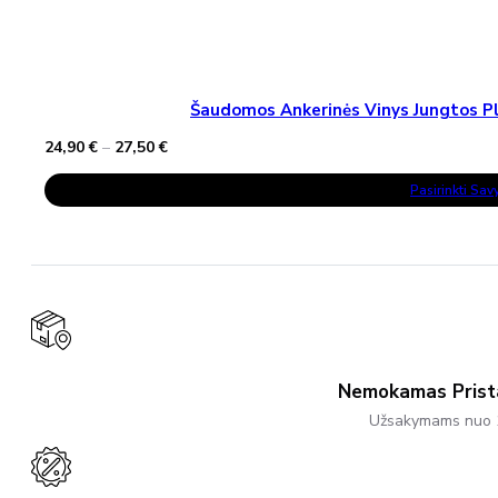
Šaudomos Ankerinės Vinys Jungtos Pla
Price
24,90
€
–
27,50
€
range:
This
24,90 €
Pasirinkti Sa
Product
through
Has
27,50 €
Multiple
Variants.
The
Options
May
Be
Chosen
On
The
Product
Nemokamas Pris
Page
Užsakymams nuo 