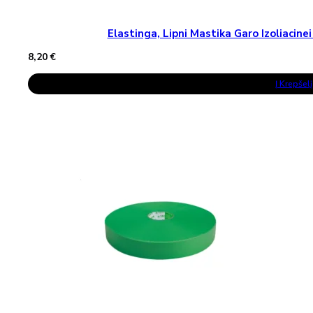
Elastinga, Lipni Mastika Garo Izoliaci
8,20
€
Į Krepšelį