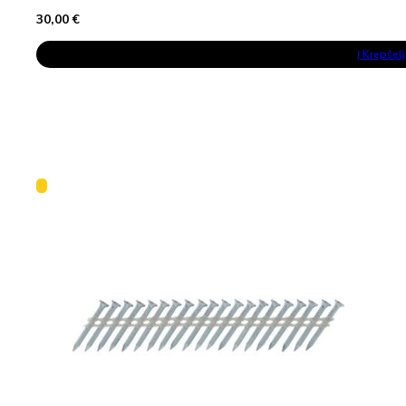
30,00
€
Į Krepšelį