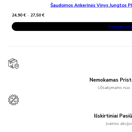
Šaudomos Ankerinės Vinys Jungtos Pla
Price
24,90
€
–
27,50
€
range:
This
24,90 €
Pasirinkti Sa
Product
through
Has
27,50 €
Multiple
Variants.
The
Options
May
Be
Chosen
On
The
Product
Nemokamas Pris
Page
Užsakymams nuo 
Išskirtiniai Pasi
Įvairios akcijo