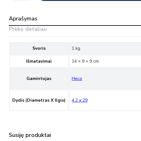
Kietojo
gipso
plokščių
Aprašymas
varžtas
PH2,
Prekė detaliau
Heco
Svoris
1 kg
Išmatavimai
14 × 9 × 9 cm
Gamintojas
Heco
Dydis (diametras X Ilgis)
4.2 x 29
Susiję produktai