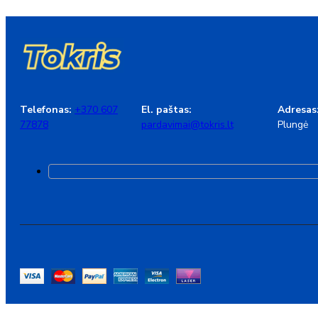
Telefonas:
+370 607
El. paštas:
Adresas
77878
pardavimai@tokris.lt
Plungė