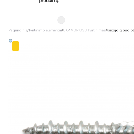
produktų.
Pagrindinis
/
Tvirtinimo elementai
/
GKP MDP OSB Tvirtinimas
/
Kietojo gipso p