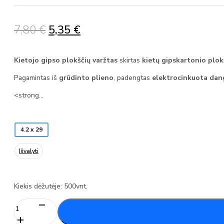
Original
Current
7,80
€
5,35
€
price
price
was:
is:
Kietojo gipso plokščių varžtas
skirtas
kietų gipskartonio plo
7,80 €.
5,35 €.
Pagamintas iš
grūdinto plieno
, padengtas
elektrocinkuota dan
<strong…
4.2 x 29
Išvalyti
Kiekis dėžutėje: 500vnt.
produkto
kiekis: