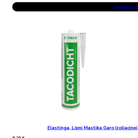
price
price
This
was:
is:
Pasirinkti Sa
Product
1,40 €.
1,03 €.
Has
Multiple
Variants.
The
Options
May
Be
Chosen
On
The
Product
Page
Elastinga, Lipni Mastika Garo Izoliaci