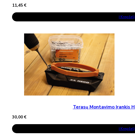
11,45
€
Į Krepšelį
Terasų Montavimo Įrankis H
30,00
€
Į Krepšelį