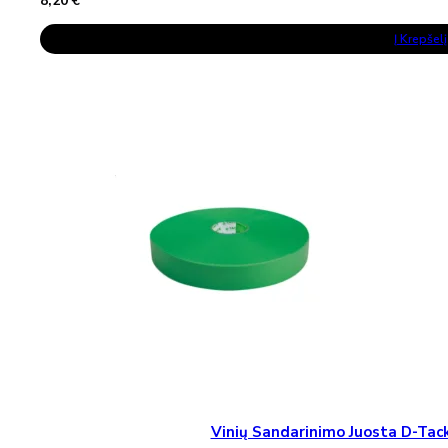
8,20
€
Į Krepšelį
Vinių Sandarinimo Juosta D-T