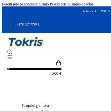
Pereiti prie pagrindinio turinio
Pereiti prie puslapio apačios
Stoties 7D, LT-90115,
+370 607 77878
0
0,00
€
Krepšelyje nėra