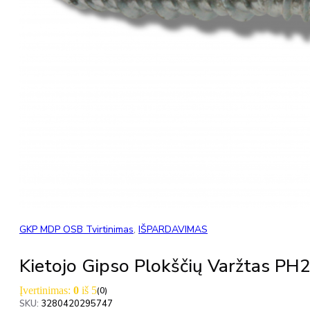
GKP MDP OSB Tvirtinimas
,
IŠPARDAVIMAS
Kietojo Gipso Plokščių Varžtas PH
Įvertinimas:
0
iš 5
(0)
SKU:
3280420295747