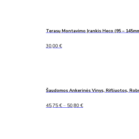
Terasų Montavimo Įrankis Heco (95 – 145m
30,00
€
Šaudomos Ankerinės Vinys, Rifliuotos, Rob
Price
45,75
€
–
50,80
€
range:
45,75 €
through
50,80 €