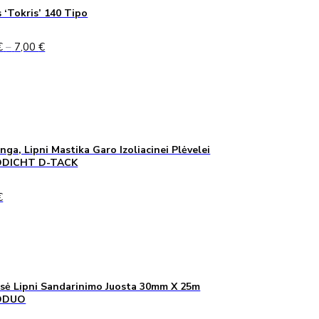
 ‘Tokris’ 140 Tipo
Price
€
–
7,00
€
range:
5,00 €
through
7,00 €
inga, Lipni Mastika Garo Izoliacinei Plėvelei
DICHT D-TACK
€
sė Lipni Sandarinimo Juosta 30mm X 25m
ODUO