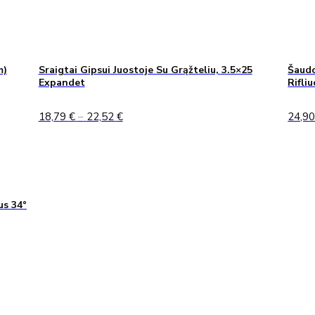
m)
Sraigtai Gipsui Juostoje Su Grąžteliu, 3.5×25
Šaudo
Expandet
Rifli
Price
18,79
€
–
22,52
€
24,9
range:
18,79 €
through
22,52 €
us 34°