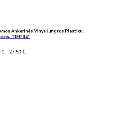
mos Ankerinės Vinys Jungtos Plastiku,
uotos, TJEP 34°
Price
0
€
–
27,50
€
range:
24,90 €
through
27,50 €