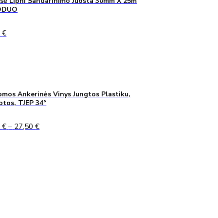
sė Lipni Sandarinimo Juosta 30mm X 25m
ODUO
0
€
mos Ankerinės Vinys Jungtos Plastiku,
uotos, TJEP 34°
Price
0
€
–
27,50
€
range:
24,90 €
through
27,50 €