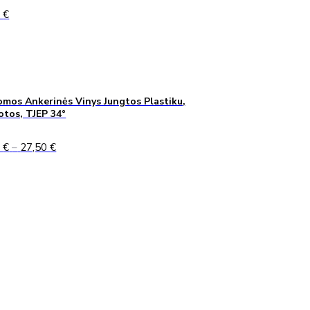
0
€
mos Ankerinės Vinys Jungtos Plastiku,
uotos, TJEP 34°
Price
0
€
–
27,50
€
range:
24,90 €
through
27,50 €