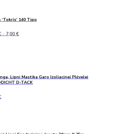
 ‘Tokris’ 140 Tipo
Price
€
–
7,00
€
range:
5,00 €
through
7,00 €
inga, Lipni Mastika Garo Izoliacinei Plėvelei
DICHT D-TACK
€