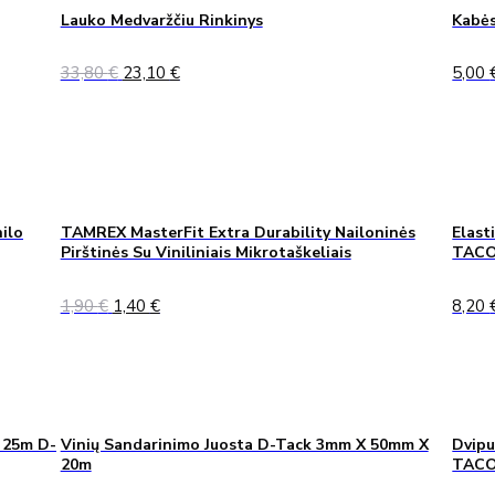
Lauko Medvaržčiu Rinkinys
Kabės
Original
Current
33,80
€
23,10
€
5,00
price
price
was:
is:
33,80 €.
23,10 €.
ilo
TAMREX MasterFit Extra Durability Nailoninės
Elast
Pirštinės Su Viniliniais Mikrotaškeliais
TACO
Original
Current
1,90
€
1,40
€
8,20
price
price
was:
is:
1,90 €.
1,40 €.
 25m D-
Vinių Sandarinimo Juosta D-Tack 3mm X 50mm X
Dvipu
20m
TAC