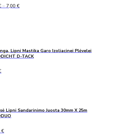
Price
€
–
7,00
€
range:
5,00 €
through
7,00 €
inga, Lipni Mastika Garo Izoliacinei Plėvelei
DICHT D-TACK
€
sė Lipni Sandarinimo Juosta 30mm X 25m
ODUO
0
€