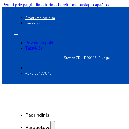
Pereiti prie pagrindinio turinio
Pereiti prie puslapio apačios
Privatumo politika
Taisyklės
Privatumo politika
Taisyklės
Stoties 7D, LT-90115, Plungė
+370 607 77878
Pagrindinis
Parduotuvė