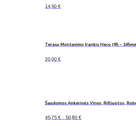
14,50
€
Terasų Montavimo Įrankis Heco (95 – 145m
30,00
€
Šaudomos Ankerinės Vinys, Rifliuotos, Rob
Price
45,75
€
–
50,80
€
range:
45,75 €
through