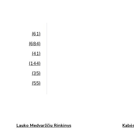
(61)
(684)
(41)
(144)
(35)
(55)
Lauko Medvaržčiu Rinkinys
Kabės