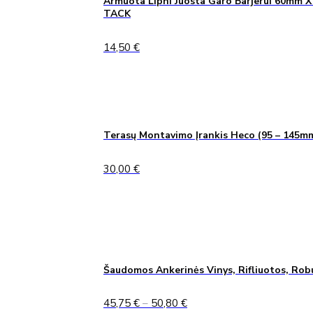
Armuota Lipni Juosta Garo Barjerui 60mm X
TACK
14,50
€
Terasų Montavimo Įrankis Heco (95 – 145m
30,00
€
Šaudomos Ankerinės Vinys, Rifliuotos, Rob
Price
45,75
€
–
50,80
€