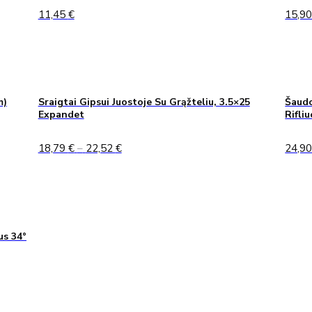
11,45
€
15,9
m)
Sraigtai Gipsui Juostoje Su Grąžteliu, 3.5×25
Šaudo
Expandet
Rifli
Price
18,79
€
–
22,52
€
24,9
range:
18,79 €
through
22,52 €
us 34°