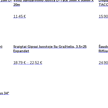
 25m D-
Vinių Sandarinimo Juosta D-Tack 3mm X 50mm X
Dvipu
20m
TAC
11,45
€
15,9
m)
Sraigtai Gipsui Juostoje Su Grąžteliu, 3.5×25
Šaudo
Expandet
Rifli
Price
18,79
€
–
22,52
€
24,9
range:
18,79 €
through
22,52 €
us 34°