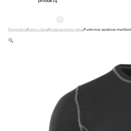
produktų.
Pagrindinis
/
Darbo rūbai
/
Apatiniai termo rūbai
/
Funkciniai apatiniai maršk