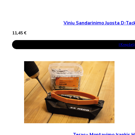
Vinių Sandarinimo Juosta D-T
11,45
€
Į Krepšelį
Terasų Montavimo Įrankis H