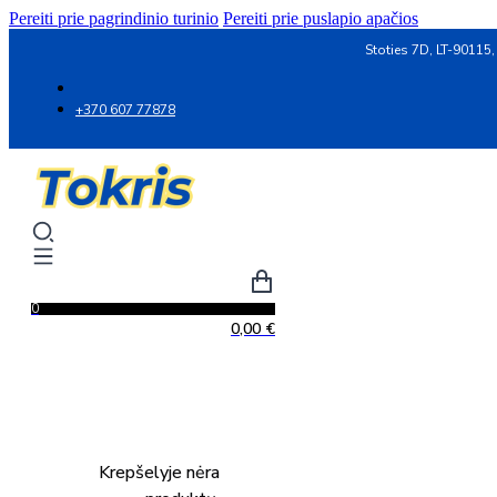
Pereiti prie pagrindinio turinio
Pereiti prie puslapio apačios
Stoties 7D, LT-90115,
+370 607 77878
0
0,00
€
Krepšelyje nėra