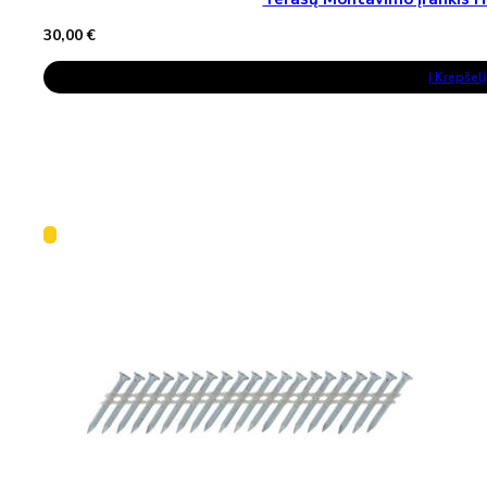
30,00
€
Į Krepšelį