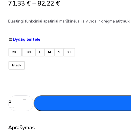
Price
71,33
€
–
82,22
€
range:
71,33 €
Elastingi funkciniai apatiniai marškinėliai iš vilnos ir drėgmę atit
through
82,22 €
Dydžių lentelė
2XL
3XL
L
M
S
XL
black
produkto
kiekis:
Funkciniai
apatiniai
marškinėliai
Aprašymas
50027-