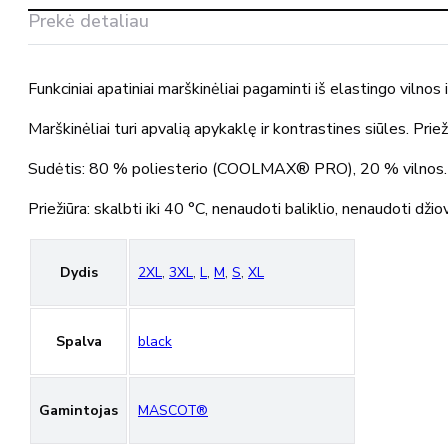
871
Prekė detaliau
MASCOT®
Funkciniai apatiniai marškinėliai pagaminti iš elastingo viln
Marškinėliai turi apvalią apykaklę ir kontrastines siūles. Priež
Sudėtis: 80 % poliesterio (COOLMAX® PRO), 20 % vilnos. A
Priežiūra: skalbti iki 40 °C, nenaudoti baliklio, nenaudoti dži
Dydis
2XL
,
3XL
,
L
,
M
,
S
,
XL
Spalva
black
Gamintojas
MASCOT®