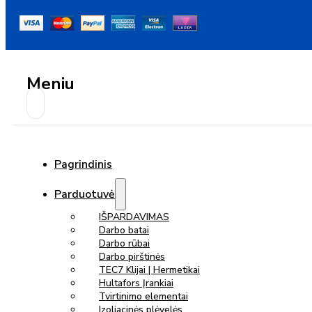
Meniu
Pagrindinis
Parduotuvė
IŠPARDAVIMAS
Darbo batai
Darbo rūbai
Darbo pirštinės
TEC7 Klijai | Hermetikai
Hultafors Įrankiai
Tvirtinimo elementai
Izoliacinės plėvelės