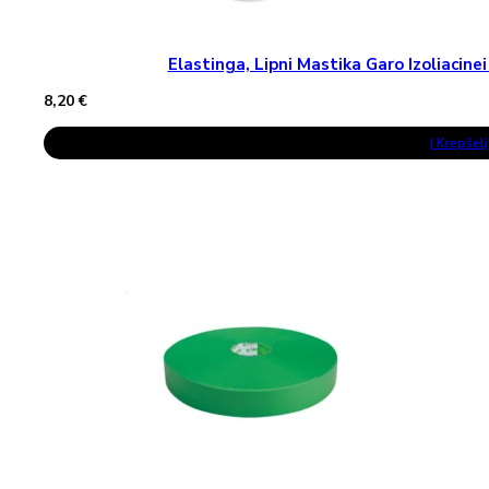
Elastinga, Lipni Mastika Garo Izoliaci
8,20
€
Į Krepšelį