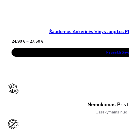
Šaudomos Ankerinės Vinys Jungtos Pla
Price
24,90
€
–
27,50
€
range:
This
24,90 €
Pasirinkti Sa
Product
through
Has
27,50 €
Multiple
Variants.
The
Options
May
Be
Chosen
On
The
Product
Nemokamas Pris
Page
Užsakymams nuo 