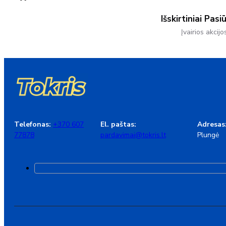
Išskirtiniai Pasi
Įvairios akcijo
Telefonas:
+370 607
El. paštas:
Adresas
77878
pardavimai@tokris.lt
Plungė