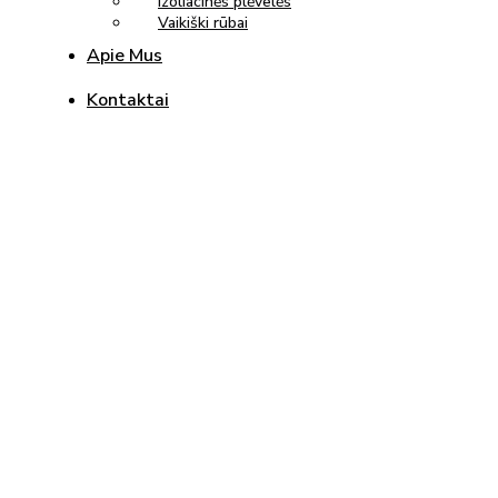
Izoliacinės plėvelės
Vaikiški rūbai
Apie Mus
Kontaktai