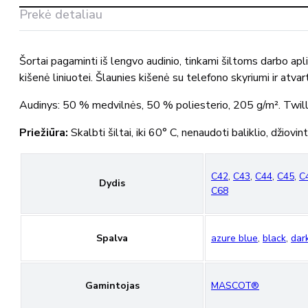
Prekė detaliau
Šortai pagaminti iš lengvo audinio, tinkami šiltoms darbo apli
kišenė liniuotei. Šlaunies kišenė su telefono skyriumi ir at
Audinys: 50 % medvilnės, 50 % poliesterio, 205 g/m². Twill
Priežiūra:
Skalbti šiltai, iki 60° C, nenaudoti baliklio, džiov
C42
,
C43
,
C44
,
C45
,
C
Dydis
C68
Spalva
azure blue
,
black
,
dar
Gamintojas
MASCOT®