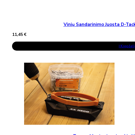
Vinių Sandarinimo Juosta D-T
11,45
€
Į Krepšelį