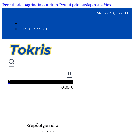
Pereiti prie pagrindinio turinio
Pereiti prie puslapio apačios
Stoties 7D, LT-90115,
+370 607 77878
0
0,00
€
Krepšelyje nėra