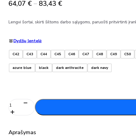
Price
64,07
€
–
83,43
€
range:
64,07 €
Lengvi šortai, skirti šiltoms darbo sąlygoms, paruošti pritvirtinti įr
through
83,43 €
Dydžių lentelė
C42
C43
C44
C45
C46
C47
C48
C49
C50
azure blue
black
dark anthracite
dark navy
produkto
kiekis:
Šortai
22049-
230
Aprašymas
MASCOT®