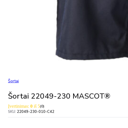
Šortai
Šortai 22049-230 MASCOT®
Įvertinimas:
0
iš 5
(0)
SKU:
22049-230-010-C42