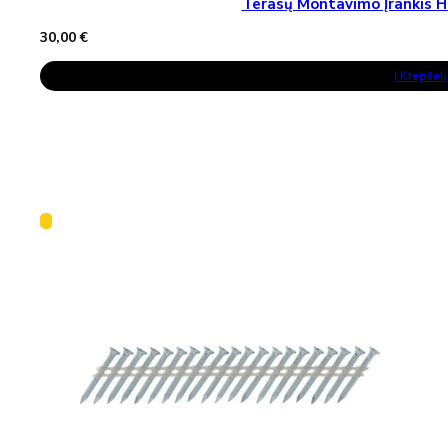
Terasų Montavimo Įrankis H
30,00
€
Į Krepšelį