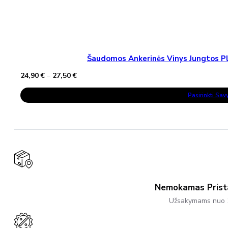
Šaudomos Ankerinės Vinys Jungtos Pla
Price
24,90
€
–
27,50
€
range:
This
24,90 €
Pasirinkti Sa
Product
through
Has
27,50 €
Multiple
Variants.
The
Options
May
Be
Chosen
On
The
Product
Nemokamas Pris
Page
Užsakymams nuo 