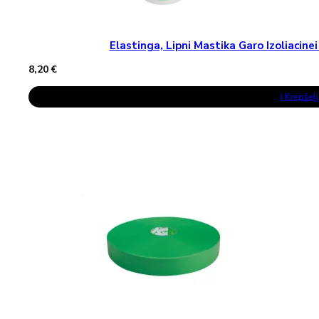
Elastinga, Lipni Mastika Garo Izoliaci
8,20
€
Į Krepšelį