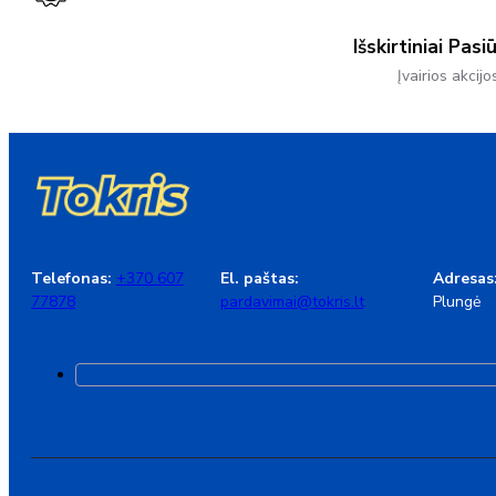
Išskirtiniai Pasi
Įvairios akcijo
Telefonas:
+370 607
El. paštas:
Adresas
77878
pardavimai@tokris.lt
Plungė