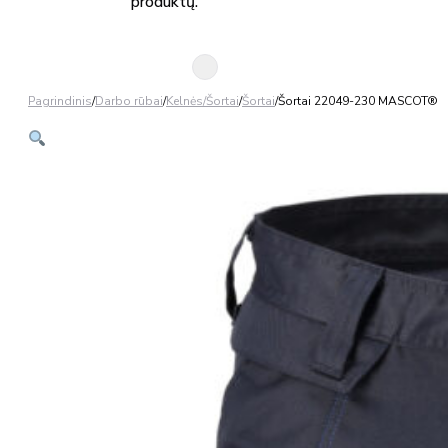
produktų.
Pagrindinis
/
Darbo rūbai
/
Kelnės/Šortai
/
Šortai
/
Šortai 22049-230 MASCOT®