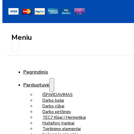
Meniu
Pagrindinis
Parduotuvė
IŠPARDAVIMAS
Darbo batai
Darbo rūbai
Darbo pirštinės
TEC7 Klijai | Hermetikai
Hultafors Įrankiai
Tvirtinimo elementai