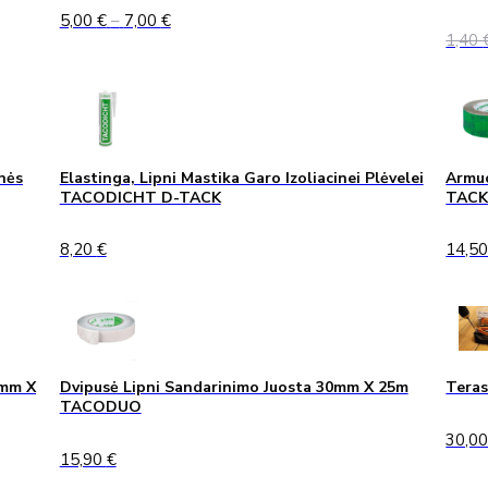
Price
5,00
€
–
7,00
€
range:
1,40
5,00 €
through
7,00 €
nės
Elastinga, Lipni Mastika Garo Izoliacinei Plėvelei
Armuo
TACODICHT D-TACK
TAC
8,20
€
14,5
0mm X
Dvipusė Lipni Sandarinimo Juosta 30mm X 25m
Teras
TACODUO
30,0
15,90
€