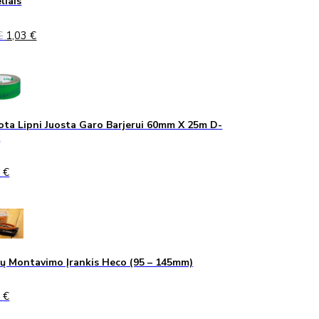
liais
Original
Current
€
1,03
€
price
price
was:
is:
1,40 €.
1,03 €.
ta Lipni Juosta Garo Barjerui 60mm X 25m D-
K
0
€
ų Montavimo Įrankis Heco (95 – 145mm)
0
€