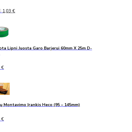
Original
Current
€
1,03
€
price
price
was:
is:
1,40 €.
1,03 €.
ta Lipni Juosta Garo Barjerui 60mm X 25m D-
K
0
€
ų Montavimo Įrankis Heco (95 – 145mm)
0
€