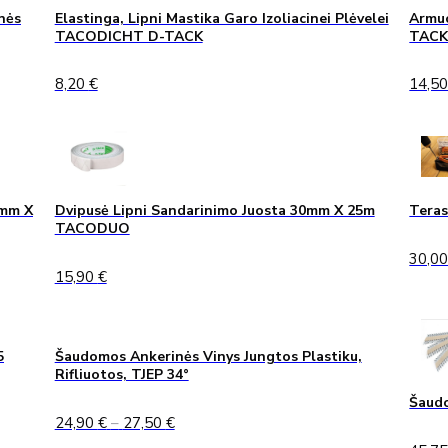
nės
Elastinga, Lipni Mastika Garo Izoliacinei Plėvelei
Armuo
TACODICHT D-TACK
TAC
8,20
€
14,5
0mm X
Dvipusė Lipni Sandarinimo Juosta 30mm X 25m
Teras
TACODUO
30,0
15,90
€
5
Šaudomos Ankerinės Vinys Jungtos Plastiku,
Rifliuotos, TJEP 34°
Šaudo
Price
24,90
€
–
27,50
€
range: