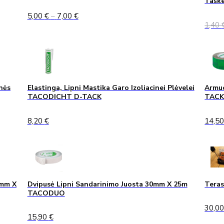
Taške
Price
5,00
€
–
7,00
€
range:
1,40
5,00 €
through
7,00 €
nės
Elastinga, Lipni Mastika Garo Izoliacinei Plėvelei
Armuo
TACODICHT D-TACK
TAC
8,20
€
14,5
0mm X
Dvipusė Lipni Sandarinimo Juosta 30mm X 25m
Teras
TACODUO
30,0
15,90
€