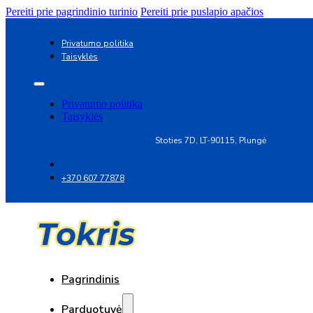
Pereiti prie pagrindinio turinio
Pereiti prie puslapio apačios
Privatumo politika
Taisyklės
Privatumo politika
Taisyklės
Stoties 7D, LT-90115, Plungė
+370 607 77878
Pagrindinis
Parduotuvė