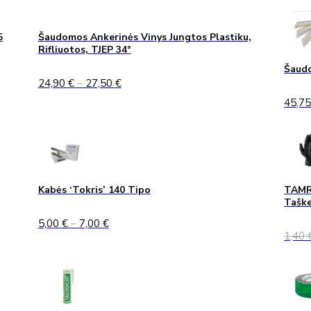
5
Šaudomos Ankerinės Vinys Jungtos Plastiku,
Rifliuotos, TJEP 34°
Šaudo
Price
24,90
€
–
27,50
€
range:
45,7
24,90 €
through
27,50 €
Kabės ‘Tokris’ 140 Tipo
TAMRE
Taške
Price
5,00
€
–
7,00
€
range:
1,40
5,00 €
through
7,00 €