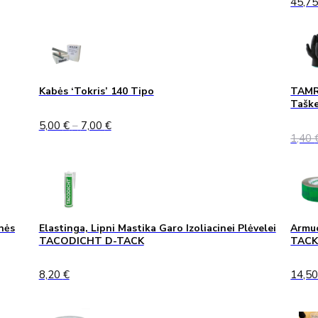
45,7
24,90 €
through
27,50 €
Kabės ‘Tokris’ 140 Tipo
TAMRE
Taške
Price
5,00
€
–
7,00
€
range:
1,40
5,00 €
through
7,00 €
nės
Elastinga, Lipni Mastika Garo Izoliacinei Plėvelei
Armuo
TACODICHT D-TACK
TAC
8,20
€
14,5