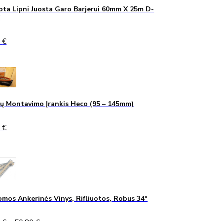
ta Lipni Juosta Garo Barjerui 60mm X 25m D-
K
0
€
ų Montavimo Įrankis Heco (95 – 145mm)
0
€
mos Ankerinės Vinys, Rifliuotos, Robus 34°