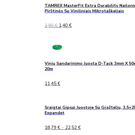
TAMREX MasterFit Extra Durability Nailoni
Pirštinės Su Viniliniais Mikrotaškeliais
Original
Current
1,90
€
1,40
€
price
price
was:
is:
1,90 €.
1,40 €.
Vinių Sandarinimo Juosta D-Tack 3mm X 5
20m
11,45
€
Sraigtai Gipsui Juostoje Su Grąžteliu, 3.5×2
Expandet
Price
18,79
€
–
22,52
€
range: