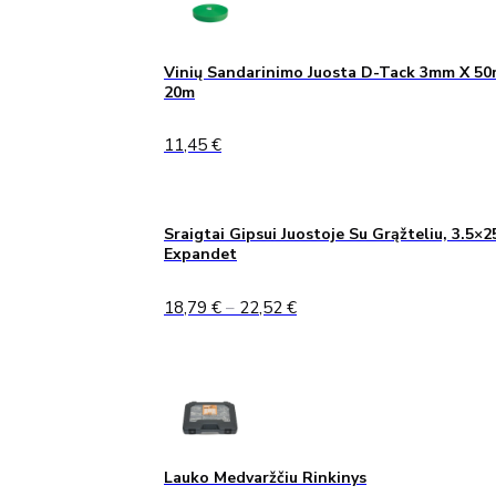
Vinių Sandarinimo Juosta D-Tack 3mm X 5
20m
11,45
€
Sraigtai Gipsui Juostoje Su Grąžteliu, 3.5×2
Expandet
Price
18,79
€
–
22,52
€
range:
18,79 €
through
22,52 €
Lauko Medvaržčiu Rinkinys