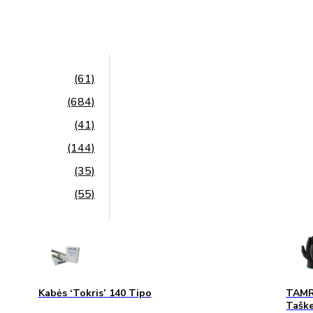
(61)
(684)
(41)
(144)
(35)
(55)
Kabės ‘Tokris’ 140 Tipo
TAMRE
Taške