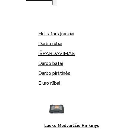
Hultafors Įrankiai
Darbo rūbai
IŠPARDAVIMAS
Darbo batai
Darbo pirštinės
Biuro rūbai
Lauko Medvaržčiu Rinkinys