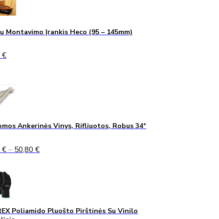
ų Montavimo Įrankis Heco (95 – 145mm)
0
€
mos Ankerinės Vinys, Rifliuotos, Robus 34°
Price
5
€
–
50,80
€
range:
45,75 €
through
50,80 €
X Poliamido Pluošto Pirštinės Su Vinilo