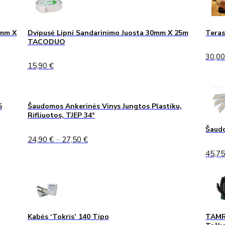
0mm X
Dvipusė Lipni Sandarinimo Juosta 30mm X 25m
Teras
TACODUO
30,0
15,90
€
5
Šaudomos Ankerinės Vinys Jungtos Plastiku,
Rifliuotos, TJEP 34°
Šaudo
Price
24,90
€
–
27,50
€
range:
45,7
24,90 €
through
27,50 €
Kabės ‘Tokris’ 140 Tipo
TAMRE