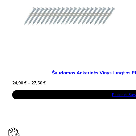
Šaudomos Ankerinės Vinys Jungtos Pla
Price
24,90
€
–
27,50
€
range:
This
24,90 €
Pasirinkti Sa
Product
through
Has
27,50 €
Multiple
Variants.
The
Options
May
Be
Chosen