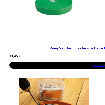
Vinių Sandarinimo Juosta D-T
11,45
€
Į Krepšelį