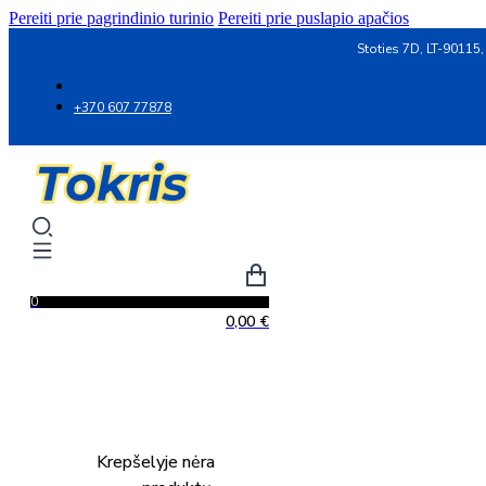
Pereiti prie pagrindinio turinio
Pereiti prie puslapio apačios
Stoties 7D, LT-90115,
+370 607 77878
0
0,00
€
Krepšelyje nėra