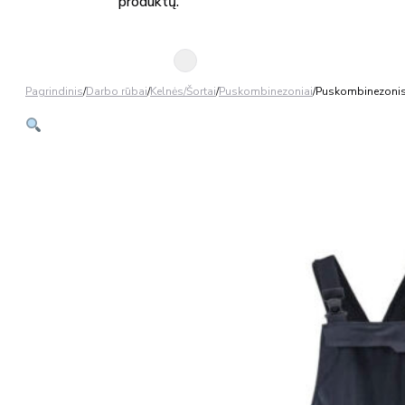
produktų.
Pagrindinis
/
Darbo rūbai
/
Kelnės/Šortai
/
Puskombinezoniai
/
Puskombinezonis