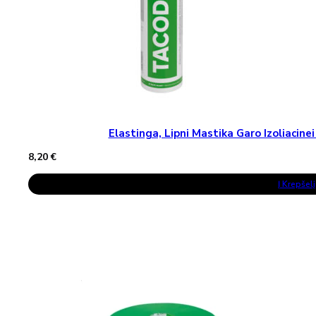
Elastinga, Lipni Mastika Garo Izoliaci
8,20
€
Į Krepšelį