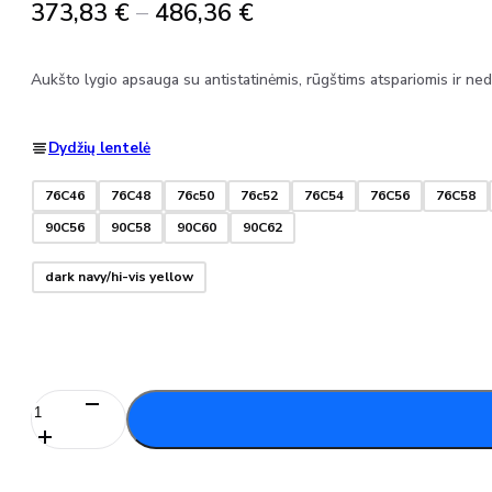
Price
373,83
€
–
486,36
€
range:
373,83 €
Aukšto lygio apsauga su antistatinėmis, rūgštims atspariomis ir 
through
486,36 €
Dydžių lentelė
76C46
76C48
76c50
76c52
76C54
76C56
76C58
90C56
90C58
90C60
90C62
dark navy/hi-vis yellow
produkto
kiekis:
Puskombinezonis
su