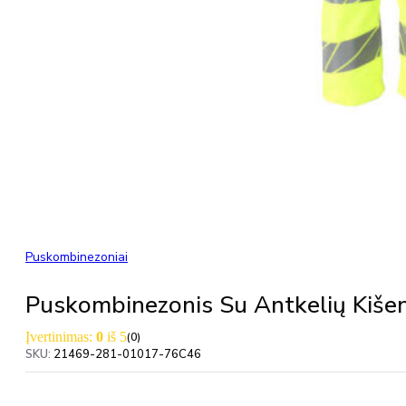
Puskombinezoniai
Puskombinezonis Su Antkelių Ki
Įvertinimas:
0
iš 5
(0)
SKU:
21469-281-01017-76C46