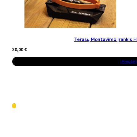
Terasų Montavimo Įrankis H
30,00
€
Į Krepšelį