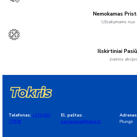
On
The
Product
Nemokamas Pris
Page
Užsakymams nuo 
Išskirtiniai Pasi
Įvairios akcijo
Telefonas:
+370 607
El. paštas:
Adresas
77878
pardavimai@tokris.lt
Plungė