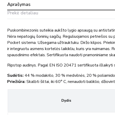
antkelių
Aprašymas
kišenėmis
21469-
Prekė detaliau
281
MASCOT®
Puskombinezonis suteikia aukšto lygio apsaugą su antistatinė
Nėra nepatogių šoninių sagčių. Reguliuojamos petnešos su pl
Pocket sistema. Užsegama užtrauktuku. Diržo kilpos. Priekinės
ir integruotu asmens kortelės laikikliu, kuris yra nuimamas. R
spausdinimo efektais. Sertifikuota naudoti pramoniniame sk
Ripstop audinys. Pagal EN ISO 20471 sertifikuota išlaikyt
Sudėtis:
44 % modakrilo, 30 % medvilnės, 20 % poliamido,
Priežiūra:
Skalbti šiltai, iki 60° C, nenaudoti baliklio, džiov
Dydis