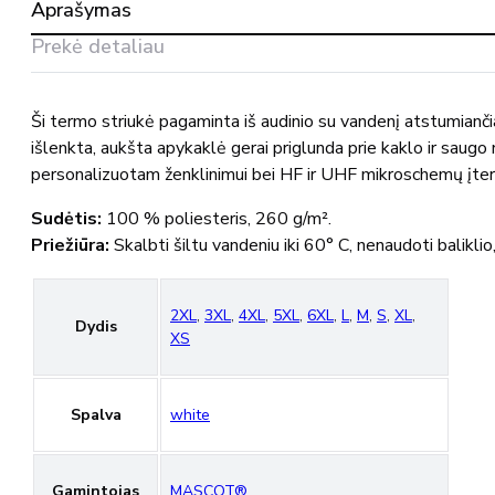
Aprašymas
vandenį
atstumiančia
Prekė detaliau
danga
20015-
318
Ši termo striukė pagaminta iš audinio su vandenį atstumiančia
MASCOT®
išlenkta, aukšta apykaklė gerai priglunda prie kaklo ir saugo
personalizuotam ženklinimui bei HF ir UHF mikroschemų įterp
Sudėtis:
100 % poliesteris, 260 g/m².
Priežiūra:
Skalbti šiltu vandeniu iki 60° C, nenaudoti baliklio,
2XL
,
3XL
,
4XL
,
5XL
,
6XL
,
L
,
M
,
S
,
XL
,
Dydis
XS
Spalva
white
Gamintojas
MASCOT®