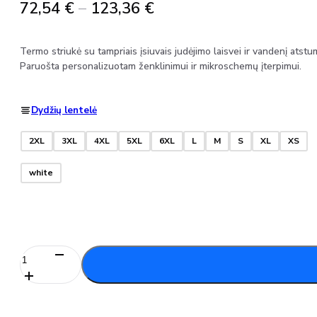
Price
72,54
€
–
123,36
€
range:
72,54 €
Termo striukė su tampriais įsiuvais judėjimo laisvei ir vandenį ats
through
Paruošta personalizuotam ženklinimui ir mikroschemų įterpimui.
123,36 €
Dydžių lentelė
2XL
3XL
4XL
5XL
6XL
L
M
S
XL
XS
white
produkto
kiekis:
Termo
striukė
su