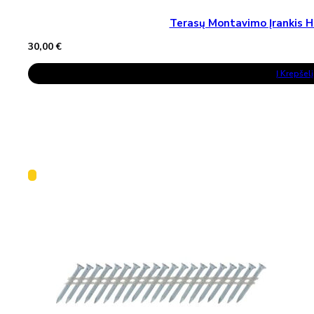
Terasų Montavimo Įrankis H
30,00
€
Į Krepšelį