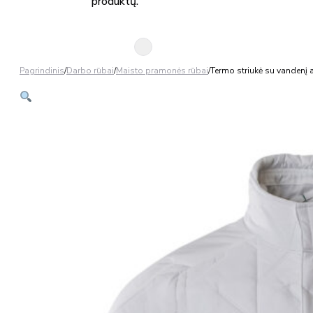
produktų.
Pagrindinis
/
Darbo rūbai
/
Maisto pramonės rūbai
/
Termo striukė su vanden