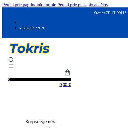
Pereiti prie pagrindinio turinio
Pereiti prie puslapio apačios
Stoties 7D, LT-90115,
+370 607 77878
0
0,00
€
Krepšelyje nėra