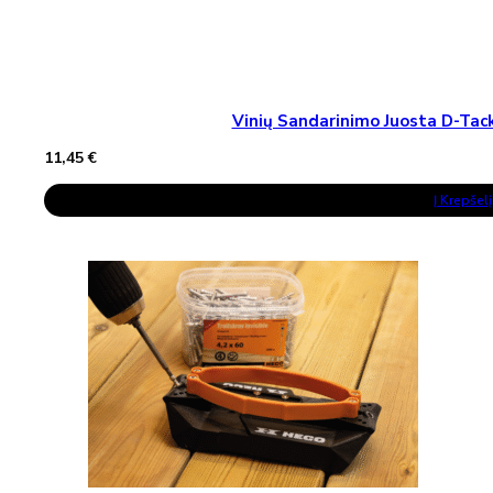
Vinių Sandarinimo Juosta D-T
11,45
€
Į Krepšelį