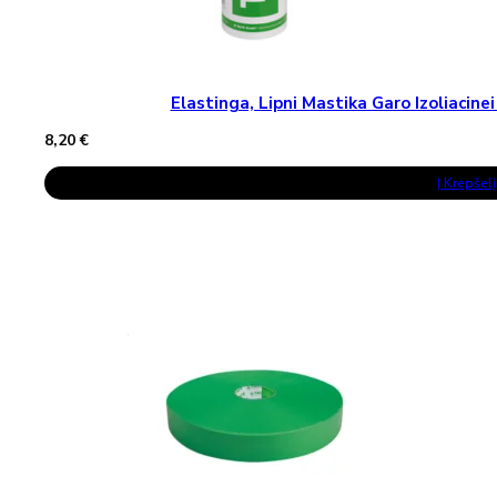
Elastinga, Lipni Mastika Garo Izoliaci
8,20
€
Į Krepšelį