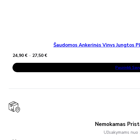
Šaudomos Ankerinės Vinys Jungtos Pla
Price
24,90
€
–
27,50
€
range:
This
24,90 €
Pasirinkti Sa
Product
through
Has
27,50 €
Multiple
Variants.
The
Options
May
Be
Chosen
On
The
Product
Nemokamas Pris
Page
Užsakymams nuo 