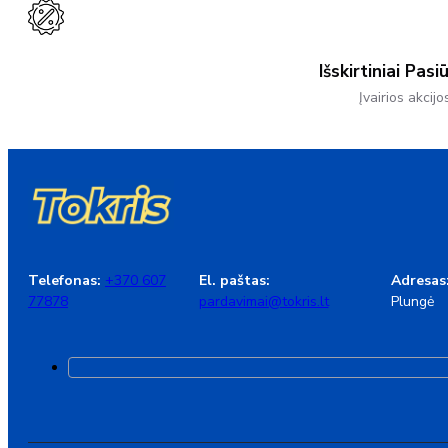
Išskirtiniai Pasi
Įvairios akcijo
Telefonas:
+370 607
El. paštas:
Adresas
77878
pardavimai@tokris.lt
Plungė