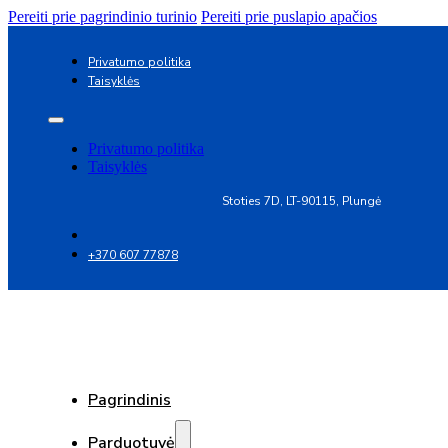
Pereiti prie pagrindinio turinio
Pereiti prie puslapio apačios
Privatumo politika
Taisyklės
Privatumo politika
Taisyklės
Stoties 7D, LT-90115, Plungė
+370 607 77878
Pagrindinis
Parduotuvė