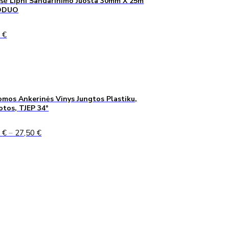
sė Lipni Sandarinimo Juosta 30mm X 25m
ODUO
0
€
mos Ankerinės Vinys Jungtos Plastiku,
uotos, TJEP 34°
Price
0
€
–
27,50
€
range:
24,90 €
through
27,50 €