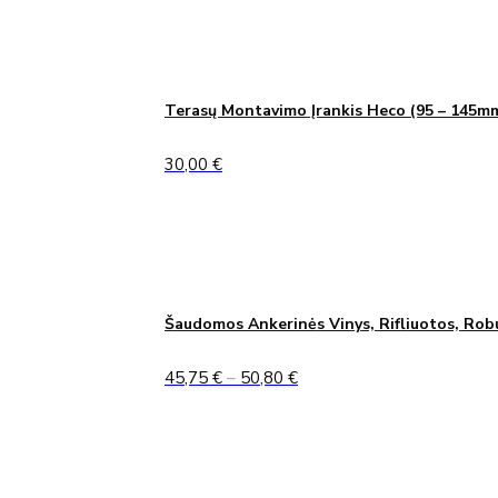
Terasų Montavimo Įrankis Heco (95 – 145m
30,00
€
Šaudomos Ankerinės Vinys, Rifliuotos, Rob
Price
45,75
€
–
50,80
€
range:
45,75 €
through
50,80 €