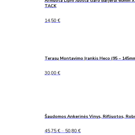
Armuota Lipni Juosta Garo Barjerui 60mm X
TACK
14,50
€
Terasų Montavimo Įrankis Heco (95 – 145m
30,00
€
Šaudomos Ankerinės Vinys, Rifliuotos, Rob
Price
45,75
€
–
50,80
€