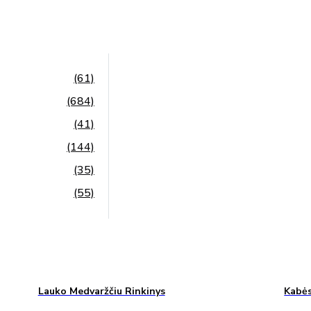
(61)
(684)
(41)
(144)
(35)
(55)
Lauko Medvaržčiu Rinkinys
Kabės