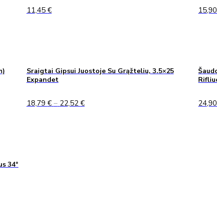
11,45
€
15,9
m)
Sraigtai Gipsui Juostoje Su Grąžteliu, 3.5×25
Šaudo
Expandet
Rifli
Price
18,79
€
–
22,52
€
24,9
range:
18,79 €
through
22,52 €
us 34°