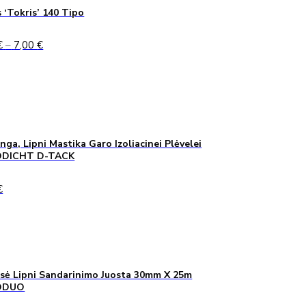
 ‘Tokris’ 140 Tipo
Price
€
–
7,00
€
range:
5,00 €
through
7,00 €
inga, Lipni Mastika Garo Izoliacinei Plėvelei
DICHT D-TACK
€
sė Lipni Sandarinimo Juosta 30mm X 25m
ODUO