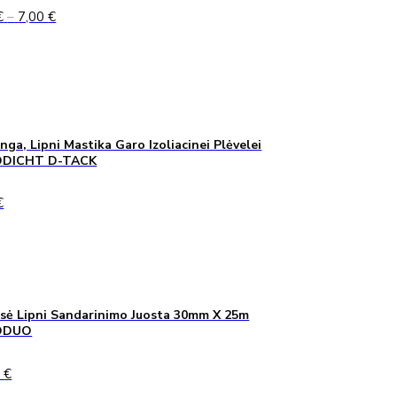
Price
€
–
7,00
€
range:
5,00 €
through
7,00 €
inga, Lipni Mastika Garo Izoliacinei Plėvelei
DICHT D-TACK
€
sė Lipni Sandarinimo Juosta 30mm X 25m
ODUO
0
€