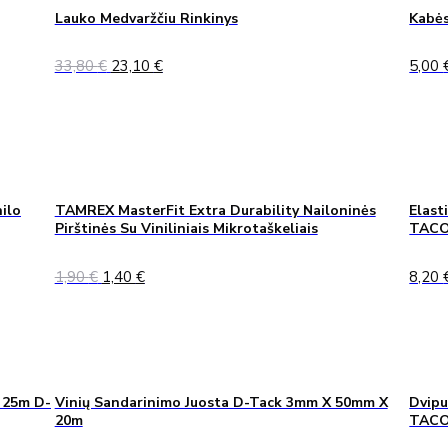
Lauko Medvaržčiu Rinkinys
Kabės
Original
Current
33,80
€
23,10
€
5,00
price
price
was:
is:
33,80 €.
23,10 €.
ilo
TAMREX MasterFit Extra Durability Nailoninės
Elast
Pirštinės Su Viniliniais Mikrotaškeliais
TACO
Original
Current
1,90
€
1,40
€
8,20
price
price
was:
is:
1,90 €.
1,40 €.
 25m D-
Vinių Sandarinimo Juosta D-Tack 3mm X 50mm X
Dvipu
20m
TAC