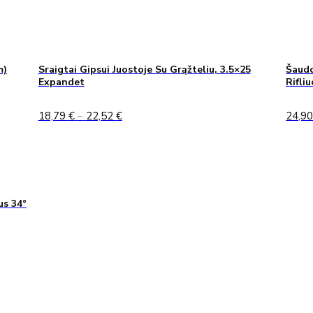
m)
Sraigtai Gipsui Juostoje Su Grąžteliu, 3.5×25
Šaudo
Expandet
Rifli
Price
18,79
€
–
22,52
€
24,9
range:
18,79 €
through
22,52 €
us 34°