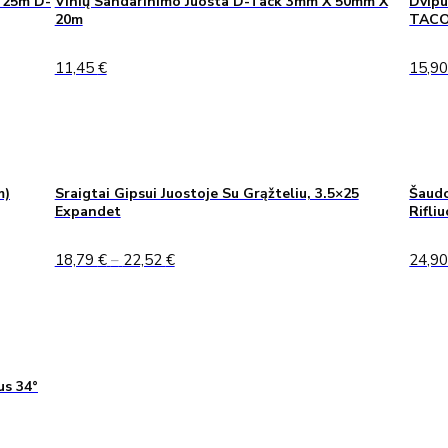
 25m D-
Vinių Sandarinimo Juosta D-Tack 3mm X 50mm X
Dvipu
20m
TAC
11,45
€
15,9
m)
Sraigtai Gipsui Juostoje Su Grąžteliu, 3.5×25
Šaudo
Expandet
Rifli
Price
18,79
€
–
22,52
€
24,9
range:
18,79 €
through
22,52 €
us 34°