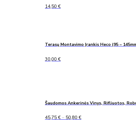
14,50
€
Terasų Montavimo Įrankis Heco (95 – 145m
30,00
€
Šaudomos Ankerinės Vinys, Rifliuotos, Rob
Price
45,75
€
–
50,80
€
range:
45,75 €
through