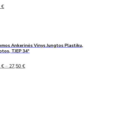
0
€
mos Ankerinės Vinys Jungtos Plastiku,
uotos, TJEP 34°
Price
0
€
–
27,50
€
range:
24,90 €
through
27,50 €