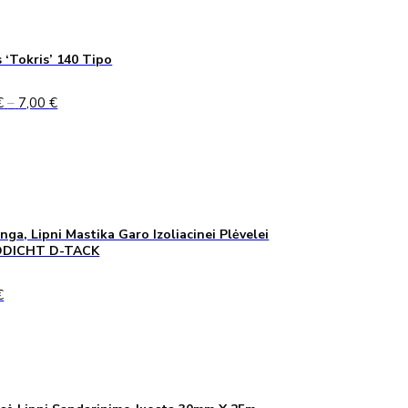
 ‘Tokris’ 140 Tipo
Price
€
–
7,00
€
range:
5,00 €
through
7,00 €
inga, Lipni Mastika Garo Izoliacinei Plėvelei
DICHT D-TACK
€