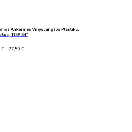
mos Ankerinės Vinys Jungtos Plastiku,
uotos, TJEP 34°
Price
0
€
–
27,50
€
range:
24,90 €
through
27,50 €