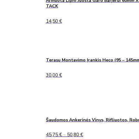
Armuota Lipni Juosta Garo Barjerui 60mm X
TACK
14,50
€
Terasų Montavimo Įrankis Heco (95 – 145m
30,00
€
Šaudomos Ankerinės Vinys, Rifliuotos, Rob
Price
45,75
€
–
50,80
€