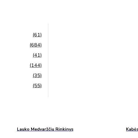
(61)
(684)
(41)
(144)
(35)
(55)
Lauko Medvaržčiu Rinkinys
Kabės