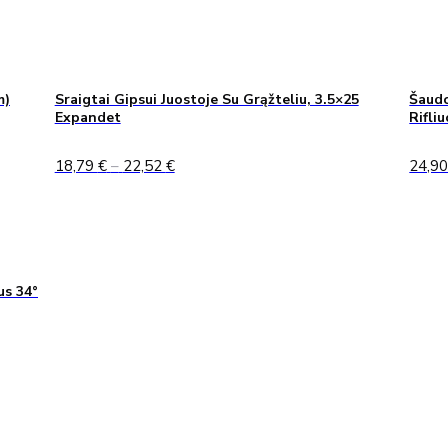
m)
Sraigtai Gipsui Juostoje Su Grąžteliu, 3.5×25
Šaudo
Expandet
Rifli
Price
18,79
€
–
22,52
€
24,9
range:
18,79 €
through
22,52 €
us 34°