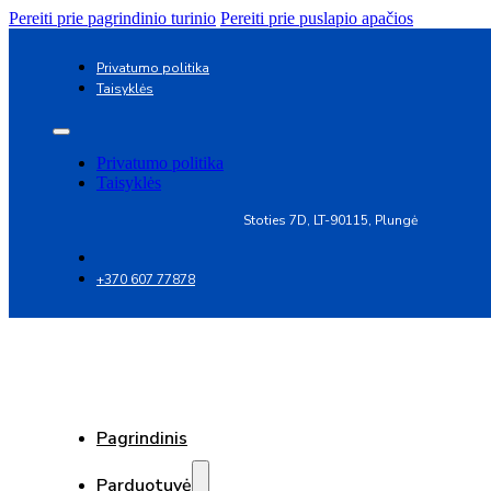
Pereiti prie pagrindinio turinio
Pereiti prie puslapio apačios
Privatumo politika
Taisyklės
Privatumo politika
Taisyklės
Stoties 7D, LT-90115, Plungė
+370 607 77878
Pagrindinis
Parduotuvė