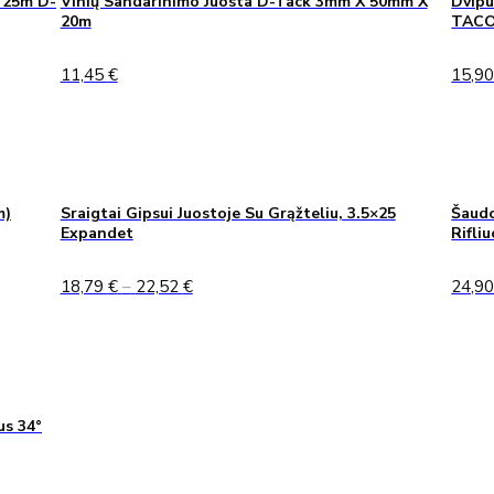
 25m D-
Vinių Sandarinimo Juosta D-Tack 3mm X 50mm X
Dvipu
20m
TAC
11,45
€
15,9
m)
Sraigtai Gipsui Juostoje Su Grąžteliu, 3.5×25
Šaudo
Expandet
Rifli
Price
18,79
€
–
22,52
€
24,9
range:
18,79 €
through
22,52 €
us 34°