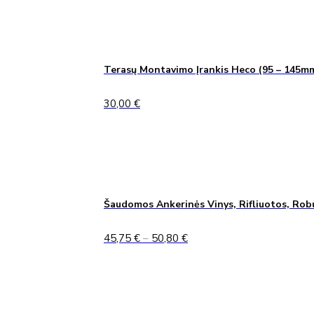
Terasų Montavimo Įrankis Heco (95 – 145m
30,00
€
Šaudomos Ankerinės Vinys, Rifliuotos, Rob
Price
45,75
€
–
50,80
€
range:
45,75 €
through
50,80 €