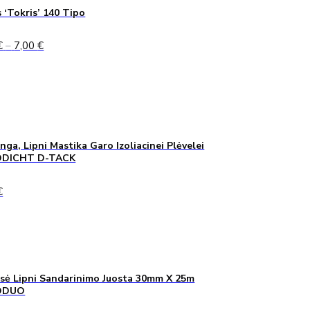
 ‘Tokris’ 140 Tipo
Price
€
–
7,00
€
range:
5,00 €
through
7,00 €
inga, Lipni Mastika Garo Izoliacinei Plėvelei
DICHT D-TACK
€
sė Lipni Sandarinimo Juosta 30mm X 25m
ODUO