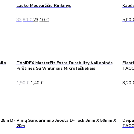
Lauko Medvaržčiu Rinkinys
Kabės
Original
Current
33,80
€
23,10
€
5,00
price
price
was:
is:
33,80 €.
23,10 €.
ilo
TAMREX MasterFit Extra Durability Nailoninės
Elast
Pirštinės Su Viniliniais Mikrotaškeliais
TACO
Original
Current
1,90
€
1,40
€
8,20
price
price
was:
is:
1,90 €.
1,40 €.
 25m D-
Vinių Sandarinimo Juosta D-Tack 3mm X 50mm X
Dvipu
20m
TAC