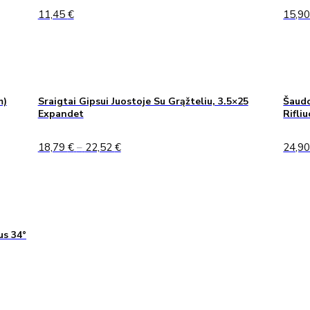
11,45
€
15,9
m)
Sraigtai Gipsui Juostoje Su Grąžteliu, 3.5×25
Šaudo
Expandet
Rifli
Price
18,79
€
–
22,52
€
24,9
range:
18,79 €
through
22,52 €
us 34°