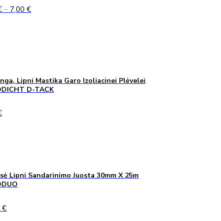
Price
€
–
7,00
€
range:
5,00 €
through
7,00 €
inga, Lipni Mastika Garo Izoliacinei Plėvelei
DICHT D-TACK
€
sė Lipni Sandarinimo Juosta 30mm X 25m
ODUO
0
€