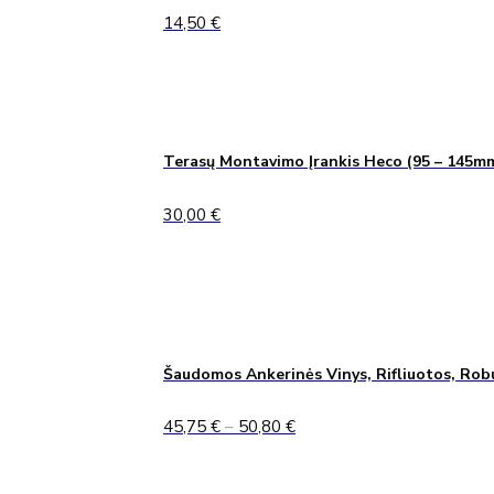
14,50
€
Terasų Montavimo Įrankis Heco (95 – 145m
30,00
€
Šaudomos Ankerinės Vinys, Rifliuotos, Rob
Price
45,75
€
–
50,80
€
range:
45,75 €
through