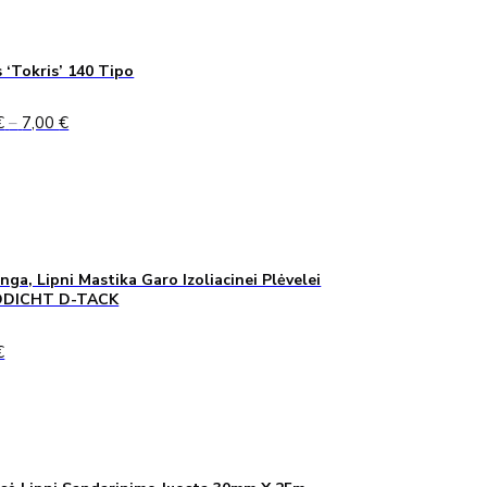
 ‘Tokris’ 140 Tipo
Price
€
–
7,00
€
range:
5,00 €
through
7,00 €
inga, Lipni Mastika Garo Izoliacinei Plėvelei
DICHT D-TACK
€