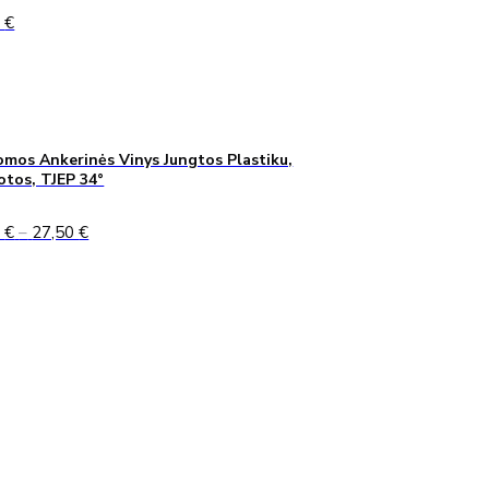
0
€
mos Ankerinės Vinys Jungtos Plastiku,
uotos, TJEP 34°
Price
0
€
–
27,50
€
range:
24,90 €
through
27,50 €