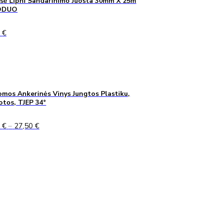
sė Lipni Sandarinimo Juosta 30mm X 25m
ODUO
0
€
mos Ankerinės Vinys Jungtos Plastiku,
uotos, TJEP 34°
Price
0
€
–
27,50
€
range:
24,90 €
through
27,50 €