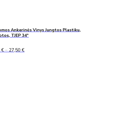
mos Ankerinės Vinys Jungtos Plastiku,
uotos, TJEP 34°
Price
0
€
–
27,50
€
range:
24,90 €
through
27,50 €