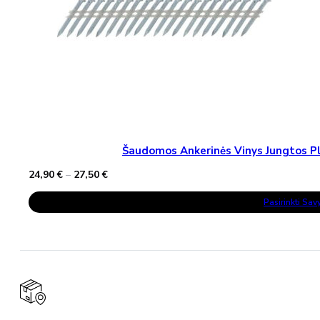
Šaudomos Ankerinės Vinys Jungtos Pla
Price
24,90
€
–
27,50
€
range:
This
24,90 €
Pasirinkti Sa
Product
through
Has
27,50 €
Multiple
Variants.
The
Options
May
Be
Chosen
On
The