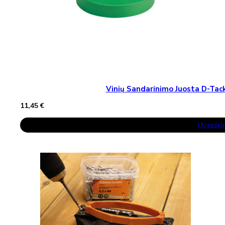
Vinių Sandarinimo Juosta D-T
11,45
€
Į Krepšelį