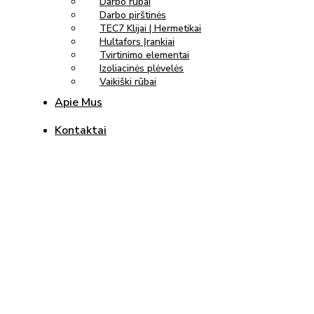
Darbo rūbai
Darbo pirštinės
TEC7 Klijai | Hermetikai
Hultafors Įrankiai
Tvirtinimo elementai
Izoliacinės plėvelės
Vaikiški rūbai
Apie Mus
Kontaktai