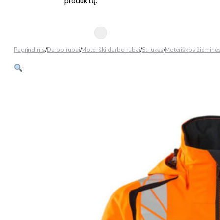
produktų.
Pagrindinis
/
Darbo rūbai
/
Moteriški darbo rūbai
/
Striukės
/
Moteriškos žieminės