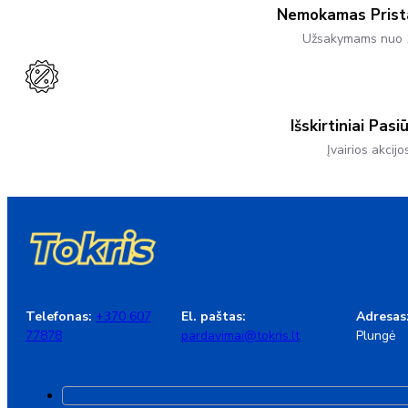
Product
Nemokamas Pris
Page
Užsakymams nuo 
Išskirtiniai Pasi
Įvairios akcijo
Telefonas:
+370 607
El. paštas:
Adresas
77878
pardavimai@tokris.lt
Plungė