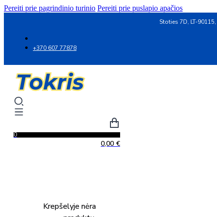
Pereiti prie pagrindinio turinio
Pereiti prie puslapio apačios
Stoties 7D, LT-90115,
+370 607 77878
0
0,00
€
Krepšelyje nėra