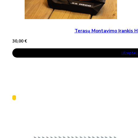
Terasų Montavimo Įrankis H
30,00
€
Į Krepšelį