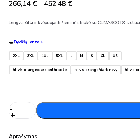
Price
266,14
€
–
452,48
€
range:
266,14 €
Lengva, šilta ir kvėpuojanti žieminė striukė su CLIMASCOT® izoliaci
through
452,48 €
Dydžių lentelė
2XL
3XL
4XL
5XL
L
M
S
XL
XS
hi-vis orange/dark anthracite
hi-vis orange/dark navy
hi-vis 
produkto
kiekis:
Žieminė
striukė
moterims
Aprašymas
19045-