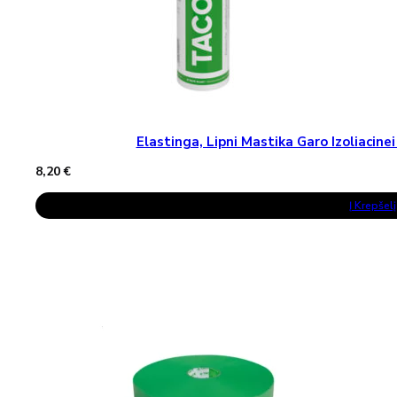
Elastinga, Lipni Mastika Garo Izoliaci
8,20
€
Į Krepšelį