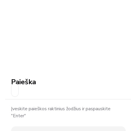
Paieška
Įveskite paieškos raktinius žodžius ir paspauskite
"Enter"
Ieškoti