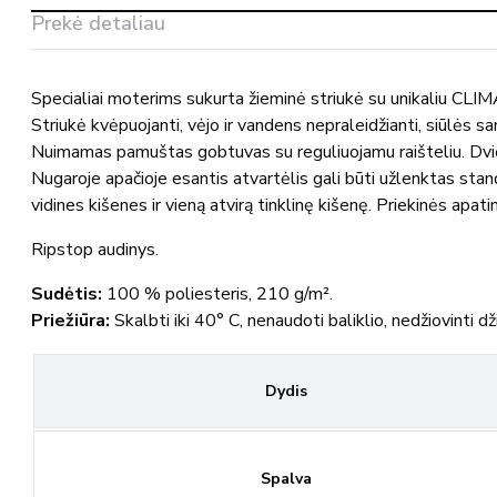
449
Prekė detaliau
MASCOT®
Specialiai moterims sukurta žieminė striukė su unikaliu CLIM
Striukė kvėpuojanti, vėjo ir vandens nepraleidžianti, siūlės 
Nuimamas pamuštas gobtuvas su reguliuojamu raišteliu. Dviejų 
Nugaroje apačioje esantis atvartėlis gali būti užlenktas stand
vidines kišenes ir vieną atvirą tinklinę kišenę. Priekinės apati
Ripstop audinys.
Sudėtis:
100 % poliesteris, 210 g/m².
Priežiūra:
Skalbti iki 40° C, nenaudoti baliklio, nedžiovinti dž
Dydis
Spalva