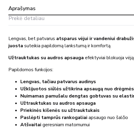
Outer
Aprašymas
Shell
18901-
Prekė detaliau
249
MASCOT®
Lengvas, bet patvarus
atsparus vėjui ir vandeniui drabuži
juosta
suteikia papildomą lankstumą ir komfortą.
Užtrauktukas su audros apsauga
efektyviai blokuoja vėją 
Papildomos funkcijos:
Lengvas, tačiau patvarus audinys
Užklijuotos siūlės užtikrina apsaugą nuo drėgmės
Nuimamas pamušalu dengtas gobtuvas su elasti
Užtrauktukas su audros apsauga
Priekinės kišenės su užtrauktukais
Paslėpti tamprūs rankogaliai
apsaugo nuo šalčio
Atšvaitai
geresniam matomumui