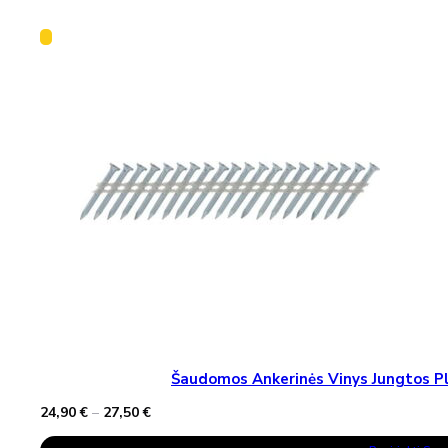
Šaudomos Ankerinės Vinys Jungtos Pla
Price
24,90
€
–
27,50
€
range:
This
24,90 €