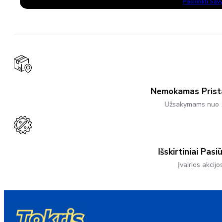
Pasirinkti Sa
Product
through
Has
27,50 €
Multiple
Variants.
The
Options
May
Be
Chosen
On
The
Product
Nemokamas Pris
Page
Užsakymams nuo 
Išskirtiniai Pasi
Įvairios akcijo