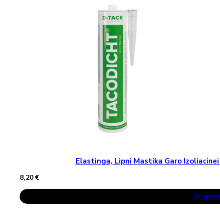
The
Options
May
Be
Chosen
On
The
Product
Page
Elastinga, Lipni Mastika Garo Izoliaci
8,20
€
Į Krepšelį