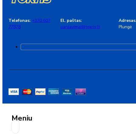
Telefonas:
+370 607
El. paštas:
Adresas
77878
pardavimai@tokris.lt
Plungė
Meniu