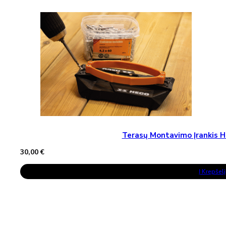
Terasų Montavimo Įrankis H
30,00
€
Į Krepšelį