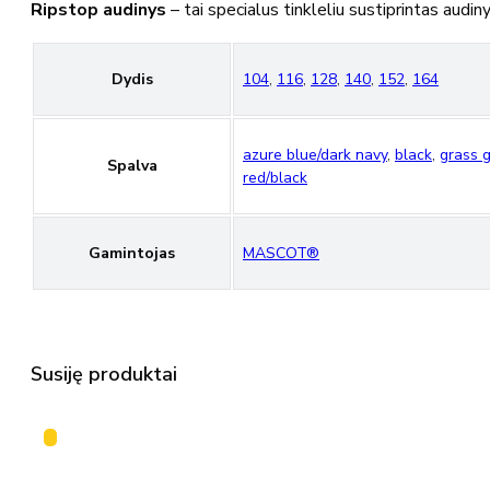
Ripstop audinys
– tai specialus tinkleliu sustiprintas audin
Dydis
104
,
116
,
128
,
140
,
152
,
164
azure blue/dark navy
,
black
,
grass 
Spalva
red/black
Gamintojas
MASCOT®
Susiję produktai