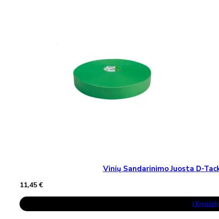
Vinių Sandarinimo Juosta D-T
11,45
€
Į Krepšelį