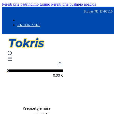
Pereiti prie pagrindinio turinio
Pereiti prie puslapio apačios
Stoties 7D, LT-90115,
+370 607 77878
0
0,00
€
Krepšelyje nėra