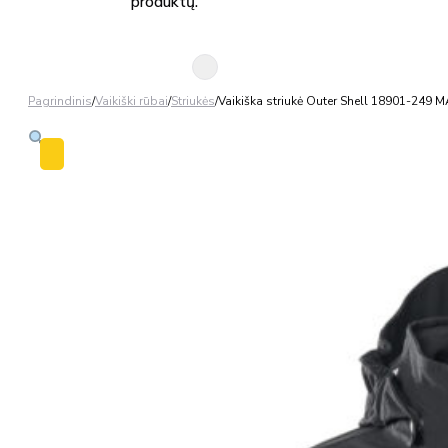
produktų.
Pagrindinis
/
Vaikiški rūbai
/
Striukės
/
Vaikiška striukė Outer Shell 18901-249