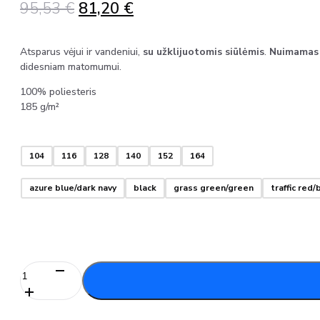
Original
Current
95,53
€
81,20
€
price
price
was:
is:
Atsparus vėjui ir vandeniui,
su užklijuotomis siūlėmis
.
Nuimamas 
95,53 €.
81,20 €.
didesniam matomumui.
100% poliesteris
185 g/m²
104
116
128
140
152
164
azure blue/dark navy
black
grass green/green
traffic red/
produkto
kiekis:
Vaikiška
striukė