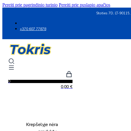
Pereiti prie pagrindinio turinio
Pereiti prie puslapio apačios
Stoties 7D, LT-90115,
+370 607 77878
0
0,00
€
Krepšelyje nėra