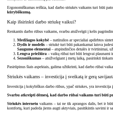
Ergonomiškumas reiškia, kad darbo striukės vaikams turi būti pat
kūrybiškumą.
Kaip išsirinkti darbo striukę vaikui?
Renkantis darbo rūbus vaikams, svarbu atsižvelgti į kelis pagrindini
Medžiagos kokybė
– natūralios ar specialiai apdirbtos sint
Dydis ir modelis
– striukė turi būti pakankamai laisva judes
Saugumo elementai
– atspindinčios detalės ir tvirtinimai,
Lengva priežiūra
– vaikų rūbai turi būti lengvai plaunami ir
Sezoniškumas
– atsižvelgiant į metų laiką, pasirinkti tinkam
Pasirūpinus šiais aspektais, galima užtikrinti, kad darbo rūbai vaikam
Striukės vaikams – investicija į sveikatą ir gerą savijaut
Investicija į kokybiškus darbo rūbus, ypač striukes, yra investicija 
Svarbu atkreipti dėmesį, kad darbo rūbai vaikams turi būti prit
Striukės internetu
vaikams – tai ne tik aprangos dalis, bet ir būt
komfortą, kuri padeda jiems augti aktyviais, pasitikintis savimi ir sa