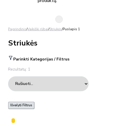
produktų.
Pagrindinis
/
Vaikiški rūbai
/
Striukės
/
Puslapis 1
Striukės
Parinkti Kategorijas / Filtrus
Rezultatų: 1
Išvalyti Filtrus