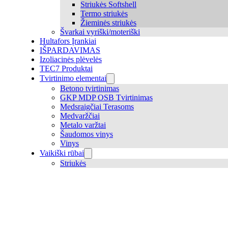
Striukės Softshell
Termo striukės
Žieminės striukės
Švarkai vyriški/moteriški
Hultafors Įrankiai
IŠPARDAVIMAS
Izoliacinės plėvelės
TEC7 Produktai
Tvirtinimo elementai
Betono tvirtinimas
GKP MDP OSB Tvirtinimas
Medsraigčiai Terasoms
Medvaržčiai
Metalo varžtai
Šaudomos vinys
Vinys
Vaikiški rūbai
Striukės