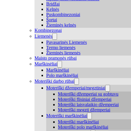
Bridžai
Kelnės
Puskombinezoniai
Šortai
Žieminės kelnės
Kombinezonai
Liemenės
Pavasarinės Liemenės
Termo liemenės
Žieminės liemenės
Maisto pramonės rūbai
Marškinėliai
Marškinėliai
Polo marškinėliai
Moteriški darbo rūbai
Moteriški džemperiai/megztiniai
Moteriški džemperiai su gobtuvu
Moteriški flisiniai džemperiai
Moteriški laisvalaikio džemperiai
Moteriški megzti džemperiai
Moteriški marškinėliai
Moteriški marškinėliai
Moteriški polo marškinėliai