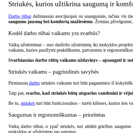
The
Striukės, kurios užtikrina saugumą ir komf
Options
May
Be
Darbo rūbai
dažniausiai asocijuojasi su suaugusiais, tačiau vis 
Chosen
saugumo jausmą bei komfortą mažiesiems
. Žemiau pžvelgsime, 
On
The
Product
Kodėl darbo rūbai vaikams yra svarbūs?
Page
Vaikų užsiėmimai – nuo darželio užsiėmimų iki mokyklos projektų,
vaikams, kurios pasižymi praktiškumu, patvarumu ir ergonomišk
Svarbiausias darbo rūbų vaikams uždavinys – apsaugoti ir sut
Striukės vaikams – pagrindinės savybės
Pirmiausia
darbo
striukės vaikams turi būti pagamintos iš kokybiškų
Taip pat,
svarbu, kad striukės būtų atsparios vandeniui ir vėjui
Be to,
striukės
turi būti funkcionalios – turėti kišenes, kurios leis
Saugumas ir ergonomiškumas – prioritetas
Vaikų darbo rūbai, o ypač striukės, turi atitikti griežtus saugum
mokyklos ar užsiėmimų jau sutemus.