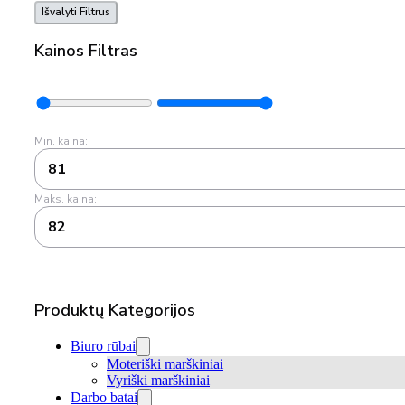
Išvalyti Filtrus
Kainos Filtras
Min. kaina:
81
Maks. kaina:
82
Produktų Kategorijos
Biuro rūbai
Moteriški marškiniai
Vyriški marškiniai
Darbo batai