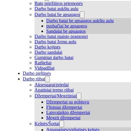
Batų priežiūros priemonės
Darbo batai aukštu aulu
Darbo batai be apsaugos
Darbo batai be apsaugos aukštu aulu
pusbačiai be apsaugos
Sandalai be apsaugos
Darbo batai maisto pramonei
Darbo batai žemu aulu
Darbo kojinės
Darbo sandalai
Guminiai darbo batai
Raišteliai
Vidpadžiai
Darbo pirštinės
Darbo rūbai
Aksesuarai/priedai
Apatiniai termo rūbai
Džemperiai/Megztiniai
Džemperiai su gobtuvu
Flisiniai džemperiai
Laisvalaikio džemperiai
Megzti džemperiai
Kelnės/Šortai
Apsauginės/viršutinės kelnės