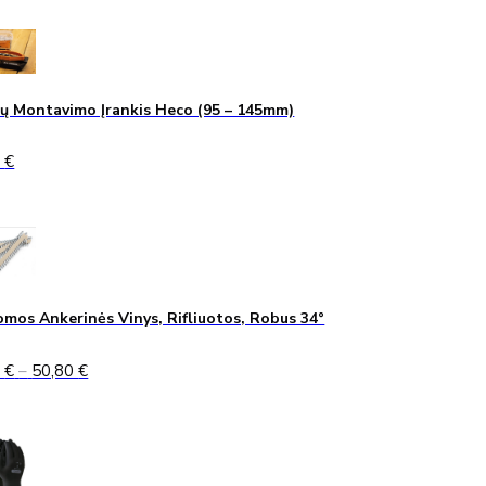
ų Montavimo Įrankis Heco (95 – 145mm)
0
€
mos Ankerinės Vinys, Rifliuotos, Robus 34°
Price
5
€
–
50,80
€
range:
45,75 €
through
50,80 €