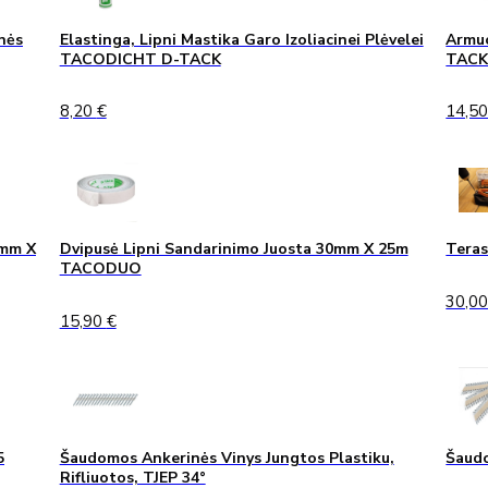
nės
Elastinga, Lipni Mastika Garo Izoliacinei Plėvelei
Armuo
TACODICHT D-TACK
TAC
8,20
€
14,5
0mm X
Dvipusė Lipni Sandarinimo Juosta 30mm X 25m
Teras
TACODUO
30,0
15,90
€
5
Šaudomos Ankerinės Vinys Jungtos Plastiku,
Šaudo
Rifliuotos, TJEP 34°