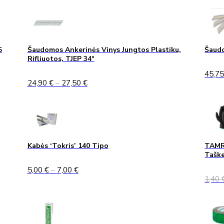
5
Šaudomos Ankerinės Vinys Jungtos Plastiku,
Šaudo
Rifliuotos, TJEP 34°
45,7
Price
24,90
€
–
27,50
€
range:
24,90 €
through
27,50 €
Kabės ‘Tokris’ 140 Tipo
TAMRE
Taške
Price
5,00
€
–
7,00
€
range:
1,40
5,00 €
through
7,00 €