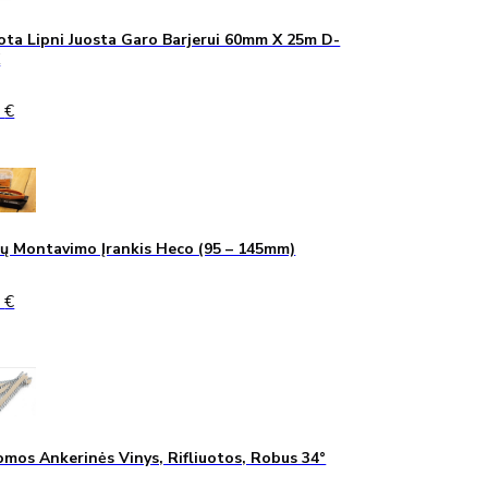
ta Lipni Juosta Garo Barjerui 60mm X 25m D-
K
0
€
ų Montavimo Įrankis Heco (95 – 145mm)
0
€
mos Ankerinės Vinys, Rifliuotos, Robus 34°