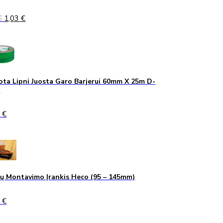
Original
Current
€
1,03
€
price
price
was:
is:
1,40 €.
1,03 €.
ta Lipni Juosta Garo Barjerui 60mm X 25m D-
K
0
€
ų Montavimo Įrankis Heco (95 – 145mm)
0
€