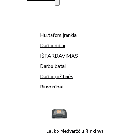
Hultafors Įrankiai
Darbo rūbai
IŠPARDAVIMAS
Darbo batai
Darbo pirštinės
Biuro rūbai
Lauko Medvaržčiu Rinkinys