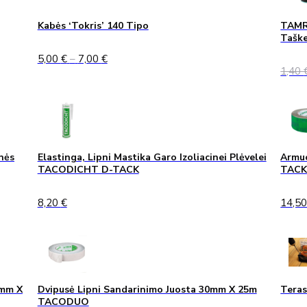
Kabės ‘Tokris’ 140 Tipo
TAMRE
Taške
Price
5,00
€
–
7,00
€
range:
1,40
5,00 €
through
7,00 €
nės
Elastinga, Lipni Mastika Garo Izoliacinei Plėvelei
Armuo
TACODICHT D-TACK
TAC
8,20
€
14,5
0mm X
Dvipusė Lipni Sandarinimo Juosta 30mm X 25m
Teras
TACODUO