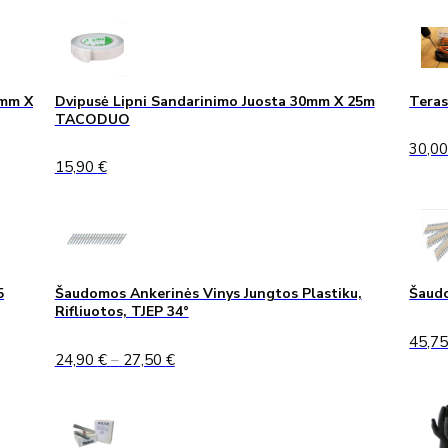
0mm X
Dvipusė Lipni Sandarinimo Juosta 30mm X 25m
Teras
TACODUO
30,0
15,90
€
5
Šaudomos Ankerinės Vinys Jungtos Plastiku,
Šaudo
Rifliuotos, TJEP 34°
45,7
Price
24,90
€
–
27,50
€
range:
24,90 €
through
27,50 €