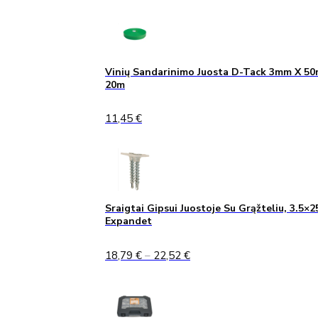
was:
is:
1,90 €.
1,40 €.
Vinių Sandarinimo Juosta D-Tack 3mm X 5
20m
11,45
€
Sraigtai Gipsui Juostoje Su Grąžteliu, 3.5×2
Expandet
Price
18,79
€
–
22,52
€
range:
18,79 €
through
22,52 €