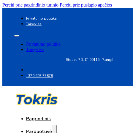
Pereiti prie pagrindinio turinio
Pereiti prie puslapio apačios
Privatumo politika
Taisyklės
Privatumo politika
Taisyklės
Stoties 7D, LT-90115, Plungė
+370 607 77878
Pagrindinis
Parduotuvė