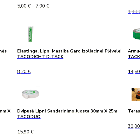
Price
5,00
€
–
7,00
€
range:
1,40
5,00 €
through
7,00 €
nės
Elastinga, Lipni Mastika Garo Izoliacinei Plėvelei
Armuo
TACODICHT D-TACK
TAC
8,20
€
14,5
0mm X
Dvipusė Lipni Sandarinimo Juosta 30mm X 25m
Teras
TACODUO
30,0
15,90
€