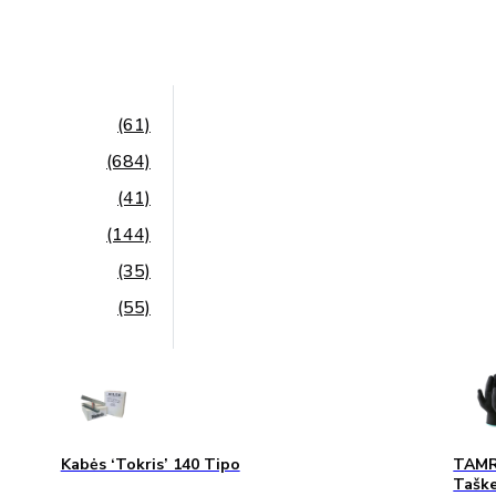
(61)
(684)
(41)
(144)
(35)
(55)
Kabės ‘Tokris’ 140 Tipo
TAMRE
Taške