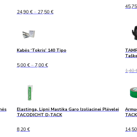
45,7
Price
24,90
€
–
27,50
€
range:
24,90 €
through
27,50 €
Kabės ‘Tokris’ 140 Tipo
TAMRE
Taške
Price
5,00
€
–
7,00
€
range:
1,40
5,00 €
through
7,00 €
nės
Elastinga, Lipni Mastika Garo Izoliacinei Plėvelei
Armuo
TACODICHT D-TACK
TAC
8,20
€
14,5