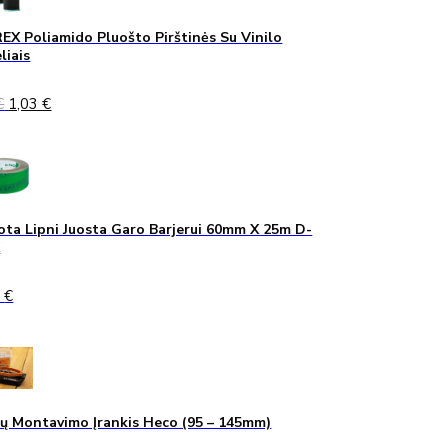
X Poliamido Pluošto Pirštinės Su Vinilo
liais
Original
Current
€
1,03
€
price
price
was:
is:
1,40 €.
1,03 €.
ta Lipni Juosta Garo Barjerui 60mm X 25m D-
K
0
€
ų Montavimo Įrankis Heco (95 – 145mm)