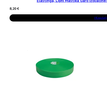
Elastinga, Lipni Mastika Garo Izoliaci
8,20
€
Į Krepšelį