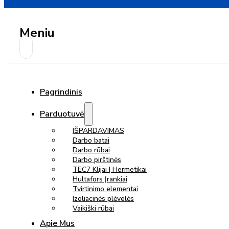
Meniu
Pagrindinis
Parduotuvė
IŠPARDAVIMAS
Darbo batai
Darbo rūbai
Darbo pirštinės
TEC7 Klijai | Hermetikai
Hultafors Įrankiai
Tvirtinimo elementai
Izoliacinės plėvelės
Vaikiški rūbai
Apie Mus