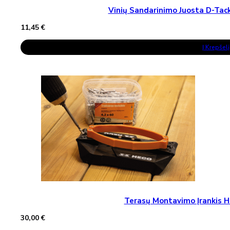
Vinių Sandarinimo Juosta D-T
11,45
€
Į Krepšelį
Terasų Montavimo Įrankis H
30,00
€