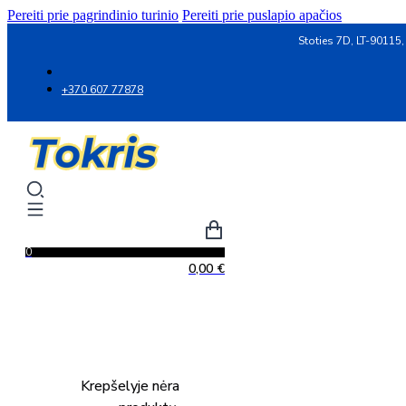
Pereiti prie pagrindinio turinio
Pereiti prie puslapio apačios
Stoties 7D, LT-90115,
+370 607 77878
0
0,00
€
Krepšelyje nėra