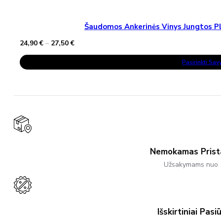
Šaudomos Ankerinės Vinys Jungtos Pla
Price
24,90
€
–
27,50
€
range:
This
24,90 €
Pasirinkti Sa
Product
through
Has
27,50 €
Multiple
Variants.
The
Options
May
Be
Chosen
On
The
Product
Nemokamas Pris
Page
Užsakymams nuo 
Išskirtiniai Pasi