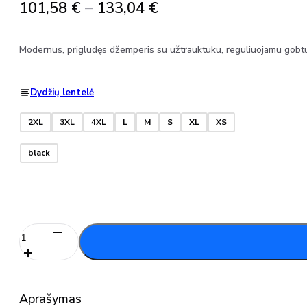
Price
101,58
€
–
133,04
€
range:
101,58 €
Modernus, prigludęs džemperis su užtrauktuku, reguliuojamu gobtuvu 
through
133,04 €
Dydžių lentelė
2XL
3XL
4XL
L
M
S
XL
XS
black
produkto
kiekis:
Džemperis
su
užtrauktuku
Aprašymas
ir