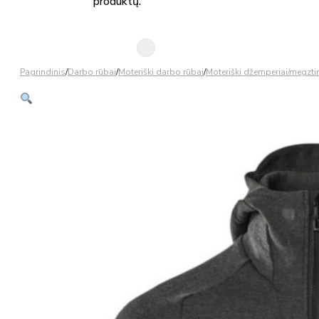
produktų.
Pagrindinis
/
Darbo rūbai
/
Moteriški darbo rūbai
/
Moteriški džemperiai/megztin