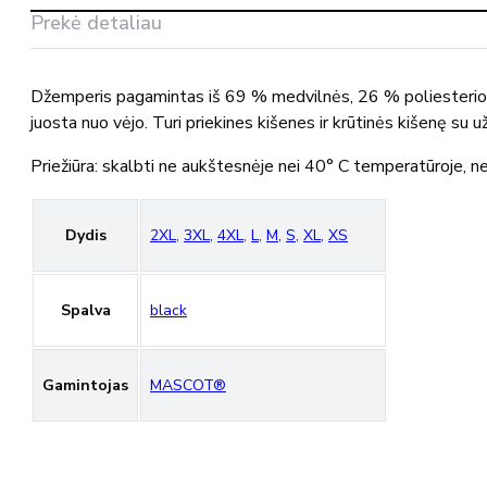
gobtuvu
Prekė detaliau
17384-
319
MASCOT®
Džemperis pagamintas iš 69 % medvilnės, 26 % poliesterio i
juosta nuo vėjo. Turi priekines kišenes ir krūtinės kišenę su
Priežiūra: skalbti ne aukštesnėje nei 40° C temperatūroje, ne
Dydis
2XL
,
3XL
,
4XL
,
L
,
M
,
S
,
XL
,
XS
Spalva
black
Gamintojas
MASCOT®