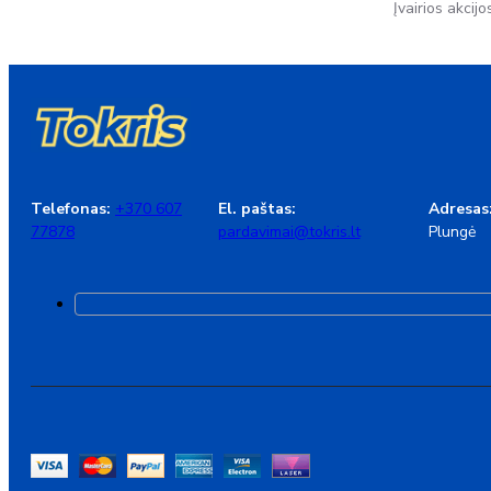
Įvairios akcijo
Telefonas:
+370 607
El. paštas:
Adresas
77878
pardavimai@tokris.lt
Plungė