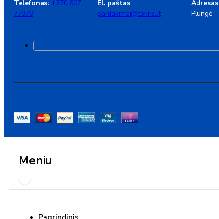
Telefonas:
+370 607
El. paštas:
Adresas
77878
pardavimai@tokris.lt
Plungė
Meniu
Pagrindinis