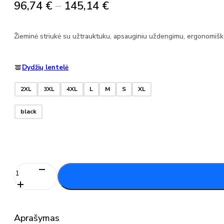
Price
96,74
€
–
145,14
€
range:
96,74 €
Žieminė striukė su užtrauktuku, apsauginiu uždengimu, ergonomišk
through
145,14 €
Dydžių lentelė
2XL
3XL
4XL
L
M
S
XL
black
produkto
kiekis:
Žieminė
striukė
14135-
Aprašymas
126