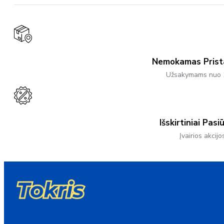
The
Options
May
Be
Chosen
On
The
Product
Nemokamas Pris
Page
Užsakymams nuo 
Išskirtiniai Pasi
Įvairios akcijo