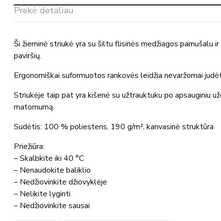
MASCOT®
Prekė detaliau
Ši žieminė striukė yra su šiltu flisinės medžiagos pamušalu 
paviršių.
Ergonomiškai suformuotos rankovės leidžia nevaržomai judėt
Striukėje taip pat yra kišenė su užtrauktuku po apsauginiu už
matomumą.
Sudėtis: 100 % poliesteris, 190 g/m², kanvasinė struktūra
Priežiūra:
– Skalbkite iki 40 °C
– Nenaudokite baliklio
– Nedžiovinkite džiovyklėje
– Nelikite lyginti
– Nedžiovinkite sausai