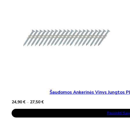
Šaudomos Ankerinės Vinys Jungtos Pla
Price
24,90
€
–
27,50
€
range:
This
24,90 €
Pasirinkti Sa
Product
through
Has
27,50 €
Multiple
Variants.