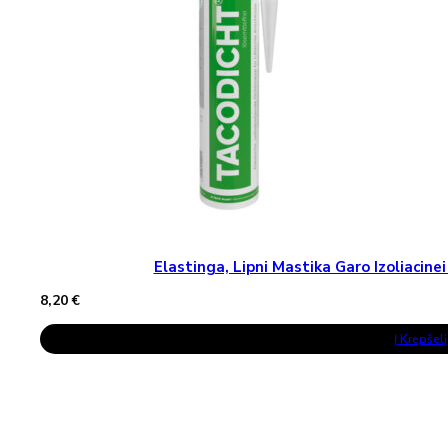
On
The
Product
Page
Elastinga, Lipni Mastika Garo Izoliaci
8,20
€
Į Krepšelį