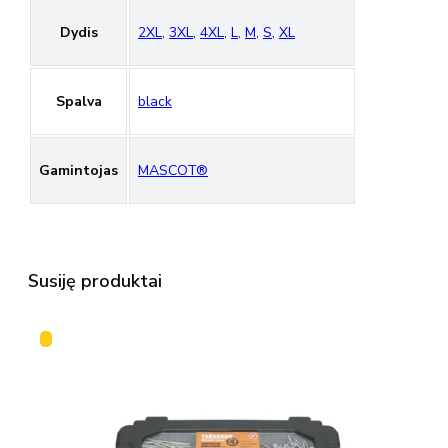
Dydis
2XL
,
3XL
,
4XL
,
L
,
M
,
S
,
XL
Spalva
black
Gamintojas
MASCOT®
Susiję produktai