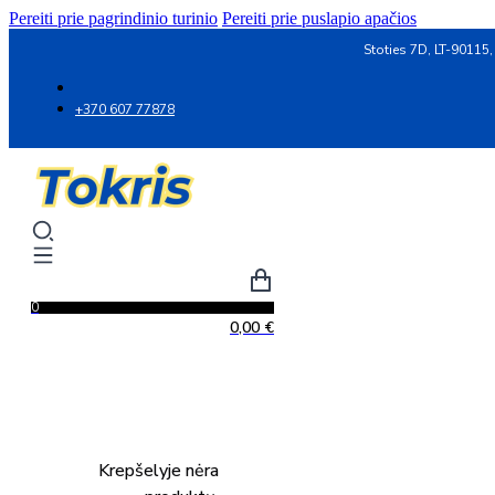
Pereiti prie pagrindinio turinio
Pereiti prie puslapio apačios
Stoties 7D, LT-90115,
+370 607 77878
0
0,00
€
Krepšelyje nėra