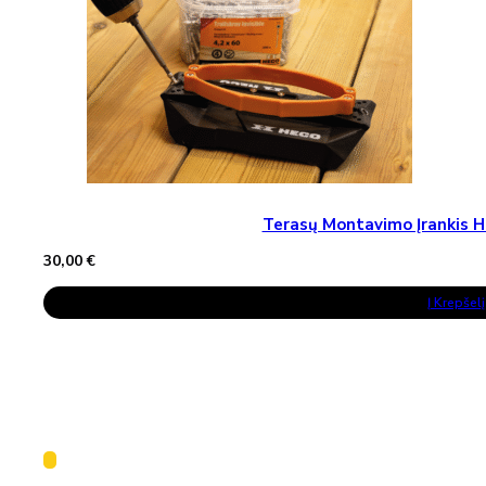
Terasų Montavimo Įrankis H
30,00
€
Į Krepšelį