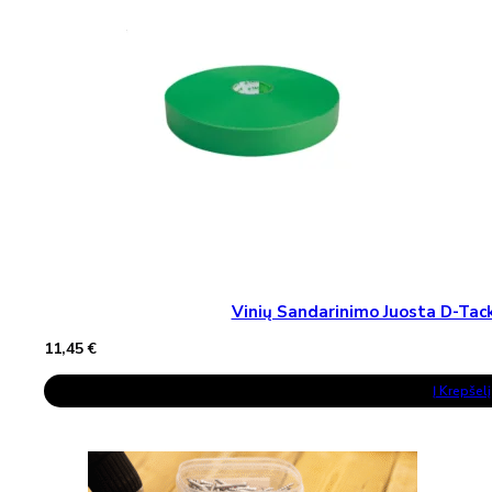
Vinių Sandarinimo Juosta D-T
11,45
€
Į Krepšelį