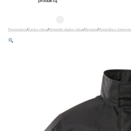
produktų.
Pagrindinis
/
Darbo rūbai
/
Moteriški darbo rūbai
/
Striukės
/
Moteriškos žieminės