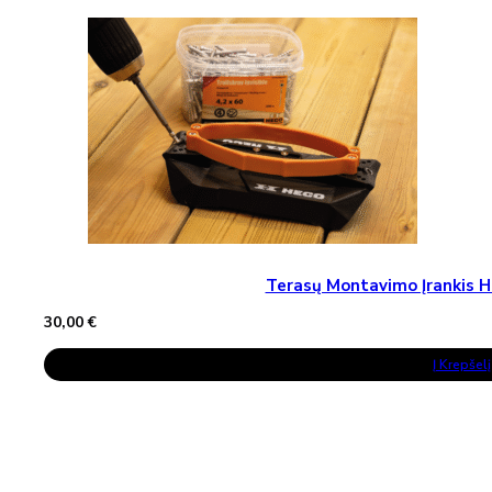
Terasų Montavimo Įrankis H
30,00
€
Į Krepšelį