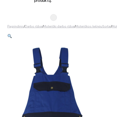
produktų.
Pagrindinis
/
Darbo rūbai
/
Moteriški darbo rūbai
/
Moteriškos kelnės/šortai
/
Mot