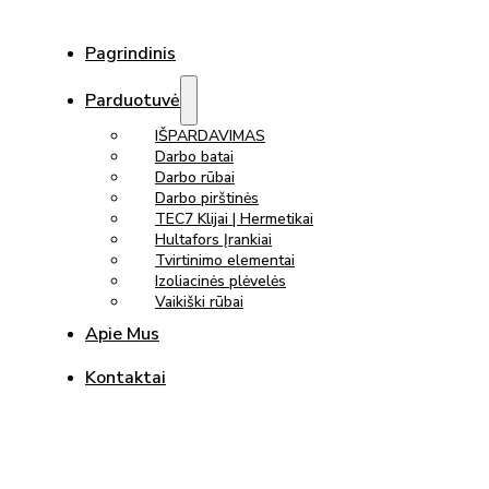
Pagrindinis
Parduotuvė
IŠPARDAVIMAS
Darbo batai
Darbo rūbai
Darbo pirštinės
TEC7 Klijai | Hermetikai
Hultafors Įrankiai
Tvirtinimo elementai
Izoliacinės plėvelės
Vaikiški rūbai
Apie Mus
Kontaktai