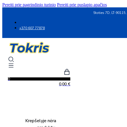
Pereiti prie pagrindinio turinio
Pereiti prie puslapio apačios
Stoties 7D, LT-90115,
+370 607 77878
0
0,00
€
Krepšelyje nėra