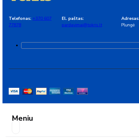
Telefonas:
+370 607
El. paštas:
Adresas
77878
pardavimai@tokris.lt
Plungė
Meniu