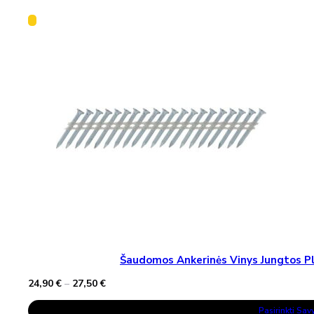
Šaudomos Ankerinės Vinys Jungtos Pla
Price
24,90
€
–
27,50
€
range:
This
24,90 €
Pasirinkti Sa