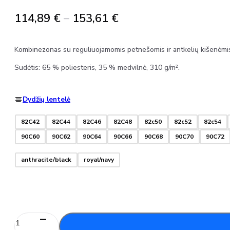
Price
114,89
€
–
153,61
€
range:
114,89 €
Kombinezonas su reguliuojamomis petnešomis ir antkelių kišenėmis, 
through
Sudėtis: 65 % poliesteris, 35 % medvilnė, 310 g/m².
153,61 €
Dydžių lentelė
82C42
82C44
82C46
82C48
82c50
82c52
82c54
90C60
90C62
90C64
90C66
90C68
90C70
90C72
anthracite/black
royal/navy
produkto
kiekis: