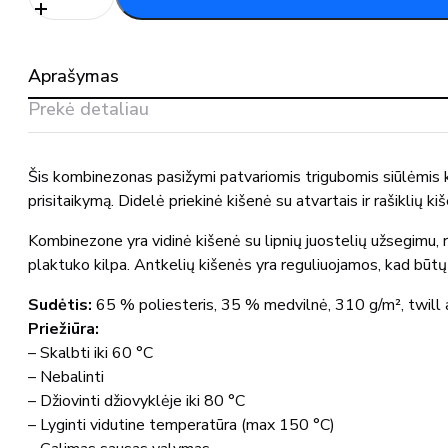
Puskombinezonis
su
antkelių
Aprašymas
kišenėmis
00969-
Prekė detaliau
430
MASCOT®
Šis kombinezonas pasižymi patvariomis trigubomis siūlėmis koj
prisitaikymą. Didelė priekinė kišenė su atvartais ir rašiklių ki
Kombinezone yra vidinė kišenė su lipnių juostelių užsegimu, re
plaktuko kilpa. Antkelių kišenės yra reguliuojamos, kad būtų 
Sudėtis:
65 % poliesteris, 35 % medvilnė, 310 g/m², twill 
Priežiūra:
– Skalbti iki 60 °C
– Nebalinti
– Džiovinti džiovyklėje iki 80 °C
– Lyginti vidutine temperatūra (max 150 °C)