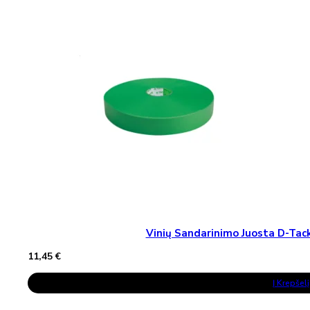
Vinių Sandarinimo Juosta D-T
11,45
€
Į Krepšelį