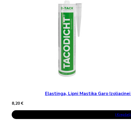
Options
May
Be
Chosen
On
The
Product
Page
Elastinga, Lipni Mastika Garo Izoliaci
8,20
€
Į Krepšelį