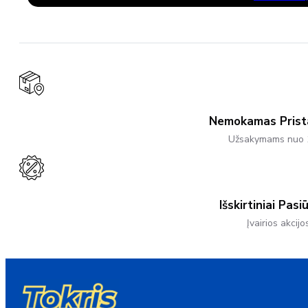
Product
through
Has
27,50 €
Multiple
Variants.
The
Options
May
Be
Chosen
On
The
Product
Nemokamas Pris
Page
Užsakymams nuo 
Išskirtiniai Pasi
Įvairios akcijo