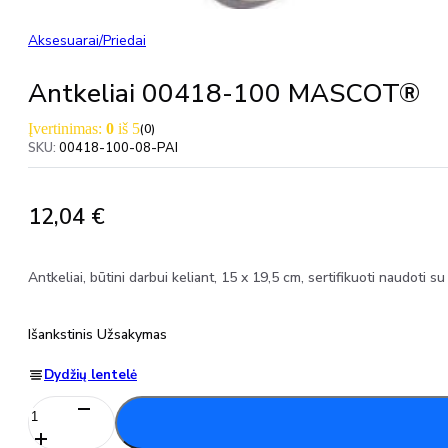
Aksesuarai/priedai
Antkeliai 00418-100 MASCOT®
Įvertinimas:
0
iš 5
(0)
SKU:
00418-100-08-PAI
12,04
€
Antkeliai, būtini darbui keliant, 15 x 19,5 cm, sertifikuoti naud
Išankstinis Užsakymas
Dydžių lentelė
produkto
kiekis: