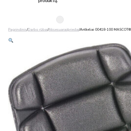
produktų.
Pagrindinis
/
Darbo rūbai
/
Aksesuarai/priedai
/
Antkeliai 00418-100 MASCOT