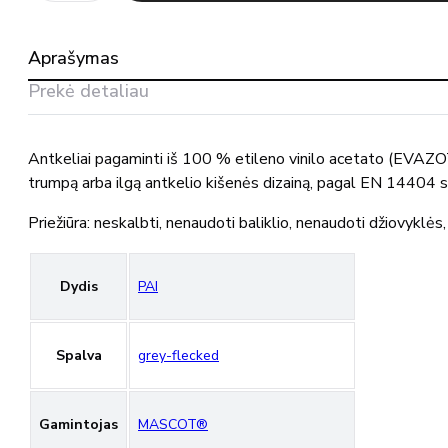
Antkeliai
00418-
100
Aprašymas
MASCOT®
Prekė detaliau
Antkeliai pagaminti iš 100 % etileno vinilo acetato (EVAZO
trumpą arba ilgą antkelio kišenės dizainą, pagal EN 14404 s
Priežiūra: neskalbti, nenaudoti baliklio, nenaudoti džiovyklės
Dydis
PAI
Spalva
grey-flecked
Gamintojas
MASCOT®