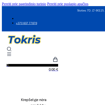
Pereiti prie pagrindinio turinio
Pereiti prie puslapio apačios
Stoties 7D, LT-90115,
+370 607 77878
0
0,00
€
Krepšelyje nėra