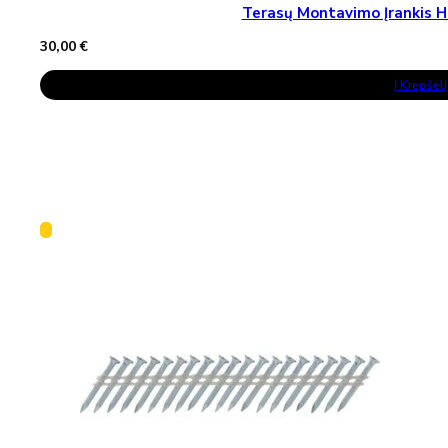
Terasų Montavimo Įrankis H
30,00
€
Į Krepšelį