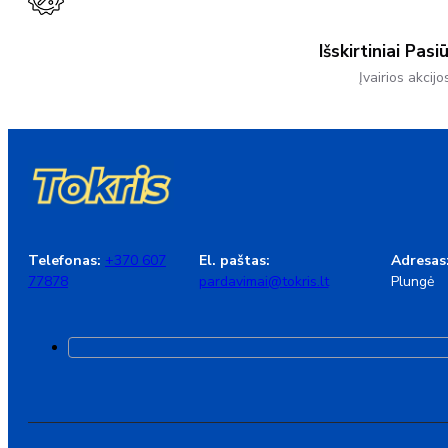
Išskirtiniai Pasi
Įvairios akcijo
Telefonas:
+370 607
El. paštas:
Adresas
77878
pardavimai@tokris.lt
Plungė