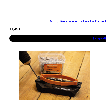
Vinių Sandarinimo Juosta D-T
11,45
€
Į Krepšelį