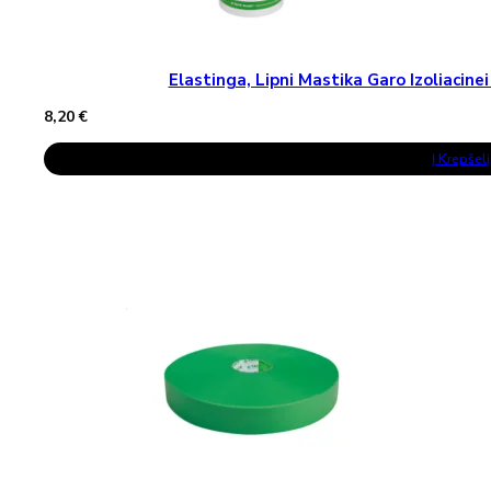
Elastinga, Lipni Mastika Garo Izoliaci
8,20
€
Į Krepšelį