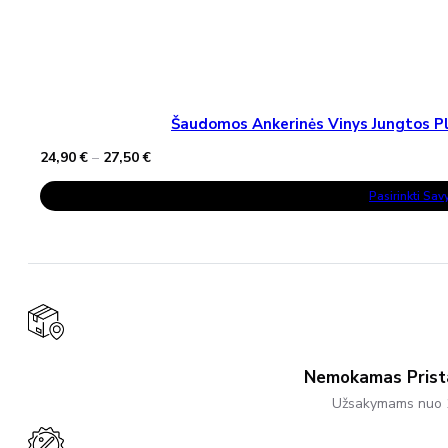
Šaudomos Ankerinės Vinys Jungtos Pla
Price
24,90
€
–
27,50
€
range:
This
24,90 €
Pasirinkti Sa
Product
through
Has
27,50 €
Multiple
Variants.
The
Options
May
Be
Chosen
On
The
Product
Nemokamas Pris
Page
Užsakymams nuo 