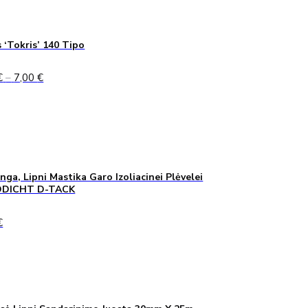
 ‘Tokris’ 140 Tipo
Price
€
–
7,00
€
range:
5,00 €
through
7,00 €
inga, Lipni Mastika Garo Izoliacinei Plėvelei
DICHT D-TACK
€