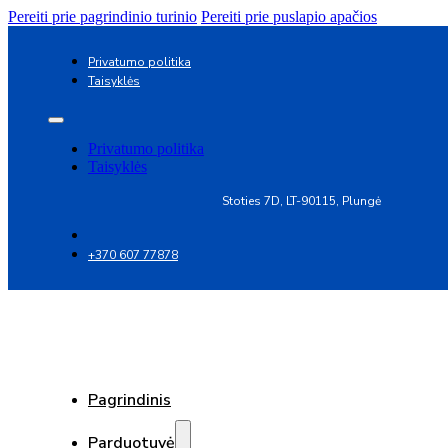
Pereiti prie pagrindinio turinio
Pereiti prie puslapio apačios
Privatumo politika
Taisyklės
Privatumo politika
Taisyklės
Stoties 7D, LT-90115, Plungė
+370 607 77878
Pagrindinis
Parduotuvė