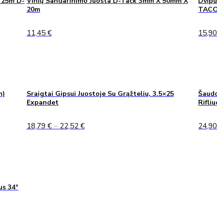
 25m D-
Vinių Sandarinimo Juosta D-Tack 3mm X 50mm X
Dvipu
20m
TAC
11,45
€
15,9
m)
Sraigtai Gipsui Juostoje Su Grąžteliu, 3.5×25
Šaudo
Expandet
Rifli
Price
18,79
€
–
22,52
€
24,9
range:
18,79 €
through
22,52 €
us 34°