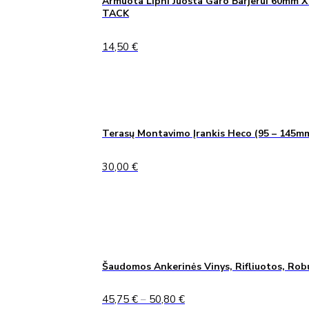
Armuota Lipni Juosta Garo Barjerui 60mm X
TACK
14,50
€
Terasų Montavimo Įrankis Heco (95 – 145m
30,00
€
Šaudomos Ankerinės Vinys, Rifliuotos, Rob
Price
45,75
€
–
50,80
€