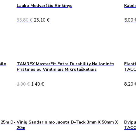
Lauko Medvaržčiu Rinkinys
Kabės
Original
Current
33,80
€
23,10
€
5,00
price
price
was:
is:
33,80 €.
23,10 €.
ilo
TAMREX MasterFit Extra Durability Nailoninės
Elast
Pirštinės Su Viniliniais Mikrotaškeliais
TACO
Original
Current
1,90
€
1,40
€
8,20
price
price
was:
is:
1,90 €.
1,40 €.
 25m D-
Vinių Sandarinimo Juosta D-Tack 3mm X 50mm X
Dvipu
20m
TAC