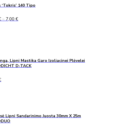
 ‘Tokris’ 140 Tipo
Price
€
–
7,00
€
range:
5,00 €
through
7,00 €
inga, Lipni Mastika Garo Izoliacinei Plėvelei
DICHT D-TACK
€
sė Lipni Sandarinimo Juosta 30mm X 25m
ODUO