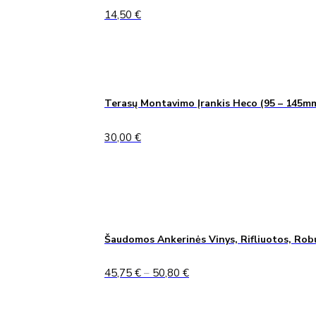
14,50
€
Terasų Montavimo Įrankis Heco (95 – 145m
30,00
€
Šaudomos Ankerinės Vinys, Rifliuotos, Rob
Price
45,75
€
–
50,80
€
range:
45,75 €
through