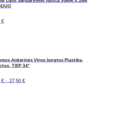
sė Lipni Sandarinimo Juosta 30mm X 25m
ODUO
0
€
mos Ankerinės Vinys Jungtos Plastiku,
uotos, TJEP 34°
Price
0
€
–
27,50
€
range:
24,90 €
through
27,50 €