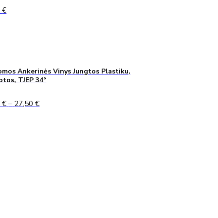
0
€
mos Ankerinės Vinys Jungtos Plastiku,
uotos, TJEP 34°
Price
0
€
–
27,50
€
range:
24,90 €
through
27,50 €