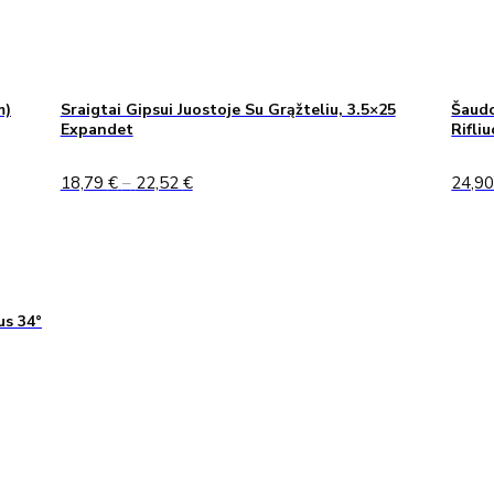
m)
Sraigtai Gipsui Juostoje Su Grąžteliu, 3.5×25
Šaudo
Expandet
Rifli
Price
18,79
€
–
22,52
€
24,9
range:
18,79 €
through
22,52 €
us 34°