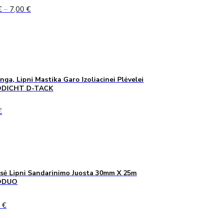
Price
€
–
7,00
€
range:
5,00 €
through
7,00 €
inga, Lipni Mastika Garo Izoliacinei Plėvelei
DICHT D-TACK
€
sė Lipni Sandarinimo Juosta 30mm X 25m
ODUO
0
€