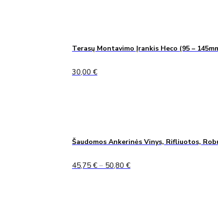
Terasų Montavimo Įrankis Heco (95 – 145m
30,00
€
Šaudomos Ankerinės Vinys, Rifliuotos, Rob
Price
45,75
€
–
50,80
€
range:
45,75 €
through
50,80 €