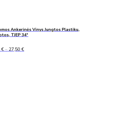
mos Ankerinės Vinys Jungtos Plastiku,
uotos, TJEP 34°
Price
0
€
–
27,50
€
range:
24,90 €
through
27,50 €