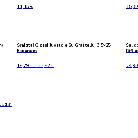
11,45
€
15,9
m)
Sraigtai Gipsui Juostoje Su Grąžteliu, 3.5×25
Šaudo
Expandet
Rifli
Price
18,79
€
–
22,52
€
24,9
range:
18,79 €
through
22,52 €
us 34°