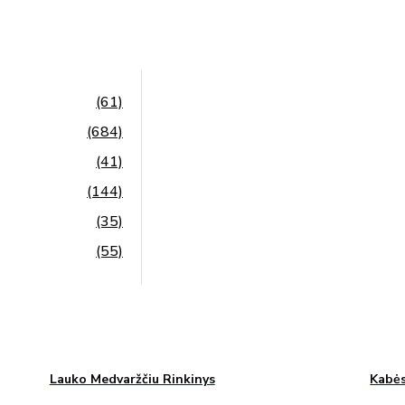
(61)
(684)
(41)
(144)
(35)
(55)
Lauko Medvaržčiu Rinkinys
Kabės