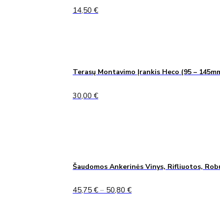
14,50
€
Terasų Montavimo Įrankis Heco (95 – 145m
30,00
€
Šaudomos Ankerinės Vinys, Rifliuotos, Rob
Price
45,75
€
–
50,80
€
range:
45,75 €
through