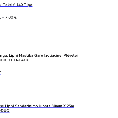
 ‘Tokris’ 140 Tipo
Price
€
–
7,00
€
range:
5,00 €
through
7,00 €
inga, Lipni Mastika Garo Izoliacinei Plėvelei
DICHT D-TACK
€
sė Lipni Sandarinimo Juosta 30mm X 25m
ODUO