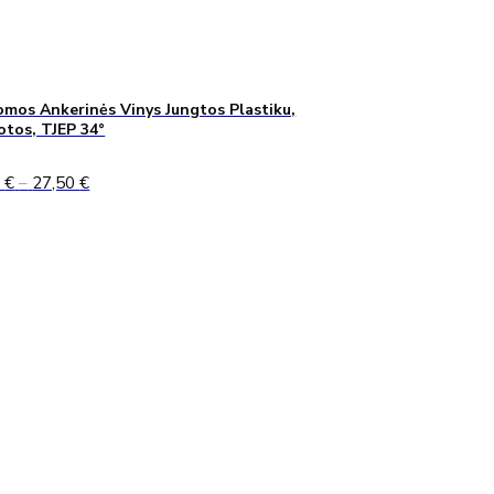
mos Ankerinės Vinys Jungtos Plastiku,
uotos, TJEP 34°
Price
0
€
–
27,50
€
range:
24,90 €
through
27,50 €