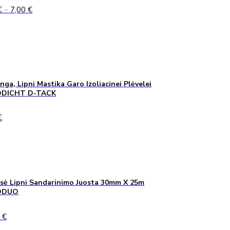
Price
€
–
7,00
€
range:
5,00 €
through
7,00 €
inga, Lipni Mastika Garo Izoliacinei Plėvelei
DICHT D-TACK
€
sė Lipni Sandarinimo Juosta 30mm X 25m
ODUO
0
€