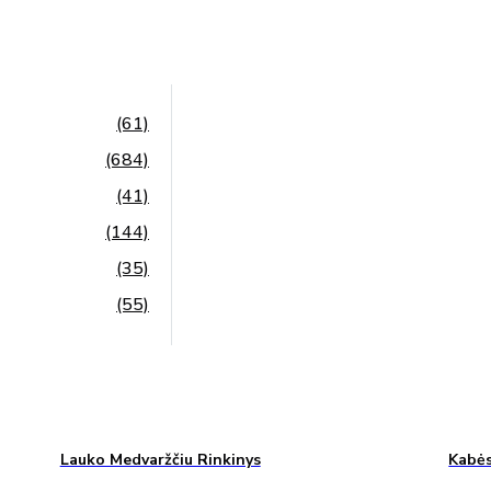
(61)
(684)
(41)
(144)
(35)
(55)
Lauko Medvaržčiu Rinkinys
Kabės