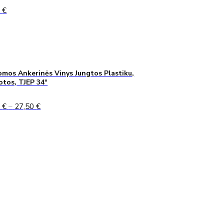
0
€
mos Ankerinės Vinys Jungtos Plastiku,
uotos, TJEP 34°
Price
0
€
–
27,50
€
range:
24,90 €
through
27,50 €