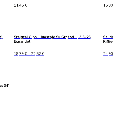
11,45
€
15,9
m)
Sraigtai Gipsui Juostoje Su Grąžteliu, 3.5×25
Šaudo
Expandet
Rifli
Price
18,79
€
–
22,52
€
24,9
range:
18,79 €
through
22,52 €
us 34°