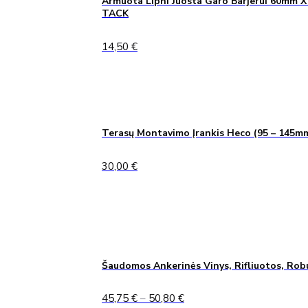
Armuota Lipni Juosta Garo Barjerui 60mm X
TACK
14,50
€
Terasų Montavimo Įrankis Heco (95 – 145m
30,00
€
Šaudomos Ankerinės Vinys, Rifliuotos, Rob
Price
45,75
€
–
50,80
€