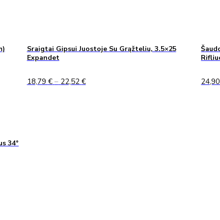
m)
Sraigtai Gipsui Juostoje Su Grąžteliu, 3.5×25
Šaudo
Expandet
Rifli
Price
18,79
€
–
22,52
€
24,9
range:
18,79 €
through
22,52 €
us 34°