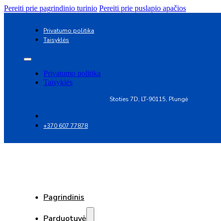
Pereiti prie pagrindinio turinio
Pereiti prie puslapio apačios
Privatumo politika
Taisyklės
Privatumo politika
Taisyklės
Stoties 7D, LT-90115, Plungė
+370 607 77878
Pagrindinis
Parduotuvė