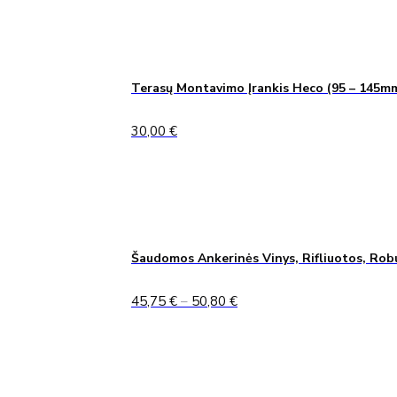
Terasų Montavimo Įrankis Heco (95 – 145m
30,00
€
Šaudomos Ankerinės Vinys, Rifliuotos, Rob
Price
45,75
€
–
50,80
€
range:
45,75 €
through
50,80 €