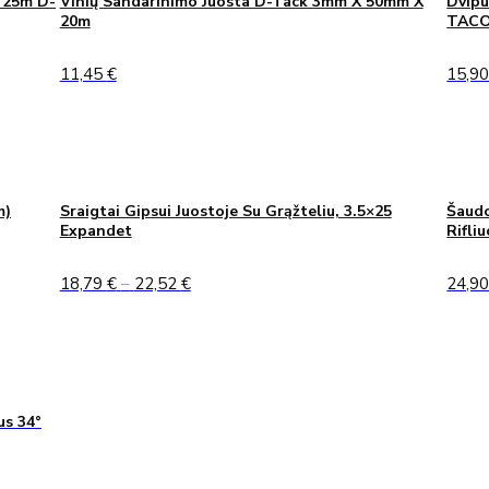
 25m D-
Vinių Sandarinimo Juosta D-Tack 3mm X 50mm X
Dvipu
20m
TAC
11,45
€
15,9
m)
Sraigtai Gipsui Juostoje Su Grąžteliu, 3.5×25
Šaudo
Expandet
Rifli
Price
18,79
€
–
22,52
€
24,9
range:
18,79 €
through
22,52 €
us 34°