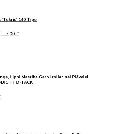
 ‘Tokris’ 140 Tipo
Price
€
–
7,00
€
range:
5,00 €
through
7,00 €
inga, Lipni Mastika Garo Izoliacinei Plėvelei
DICHT D-TACK
€