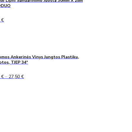
sė Lipni Sandarinimo Juosta 30mm X 25m
ODUO
0
€
mos Ankerinės Vinys Jungtos Plastiku,
uotos, TJEP 34°
Price
0
€
–
27,50
€
range:
24,90 €
through
27,50 €