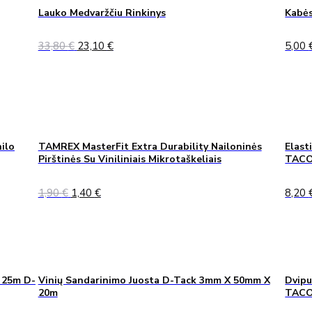
Lauko Medvaržčiu Rinkinys
Kabės
Original
Current
33,80
€
23,10
€
5,00
price
price
was:
is:
33,80 €.
23,10 €.
ilo
TAMREX MasterFit Extra Durability Nailoninės
Elast
Pirštinės Su Viniliniais Mikrotaškeliais
TACO
Original
Current
1,90
€
1,40
€
8,20
price
price
was:
is:
1,90 €.
1,40 €.
 25m D-
Vinių Sandarinimo Juosta D-Tack 3mm X 50mm X
Dvipu
20m
TAC