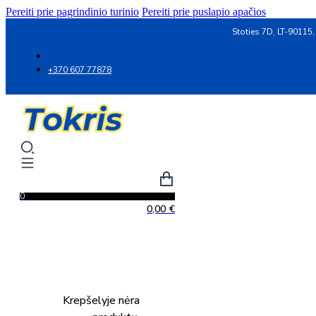
Pereiti prie pagrindinio turinio
Pereiti prie puslapio apačios
Stoties 7D, LT-90115,
+370 607 77878
0
0,00
€
Krepšelyje nėra