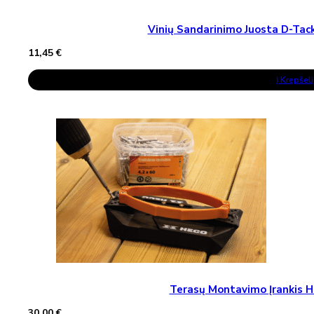
Vinių Sandarinimo Juosta D-T
11,45
€
Į Krepšelį
Terasų Montavimo Įrankis H
30,00
€