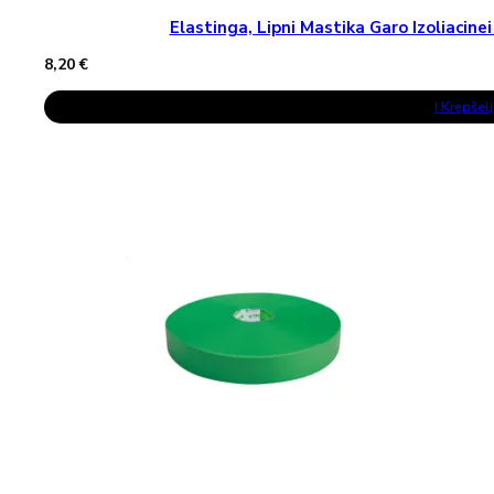
Elastinga, Lipni Mastika Garo Izoliaci
8,20
€
Į Krepšelį