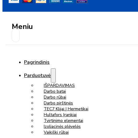
Meniu
Pagrindinis
Parduotuvė
IŠPARDAVIMAS
Darbo batai
Darbo rūbai
Darbo pirštinės
TEC7 Klijai | Hermetikai
Hultafors Įrankiai
Tvirtinimo elementai
Izoliacinės plėvelės
Vaikiški rūbai