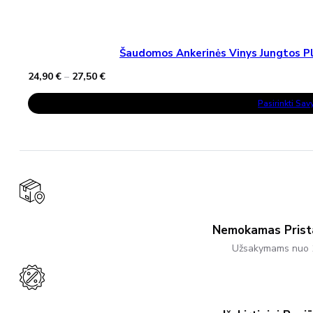
Šaudomos Ankerinės Vinys Jungtos Pla
Price
24,90
€
–
27,50
€
range:
This
24,90 €
Pasirinkti Sa
Product
through
Has
27,50 €
Multiple
Variants.
The
Options
May
Be
Chosen
On
The
Product
Nemokamas Pris
Page
Užsakymams nuo 