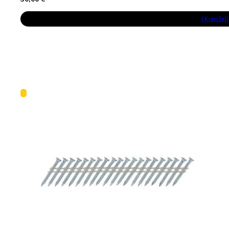
Į Krepšelį