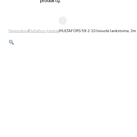
produktų.
Pagrindinis
/
Hultafors Įrankiai
/
HULTAFORS 59-2-10 liniuotė lankstoma, 2m