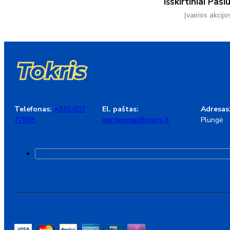
Išskirtiniai Pasi
Įvairios akcijo
Telefonas:
+370 607
El. paštas:
Adresas
77878
pardavimai@tokris.lt
Plungė