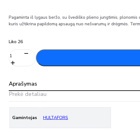
Pagaminta iš lygaus beržo, su švediško plieno jungtimis, plonomis 
kuris užtikrina papildomą apsaugą nuo nešvarumų ir drėgmės. Termiš
Liko 26
produkto
kiekis:
HULTAFORS
59-
2-
Aprašymas
10
liniuotė
Prekė detaliau
lankstoma,
2m
Gamintojas
HULTAFORS