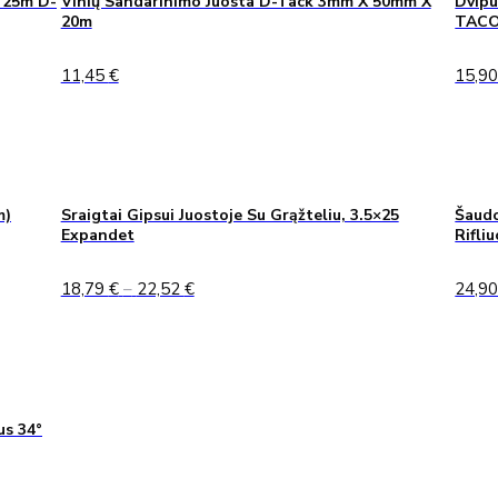
 25m D-
Vinių Sandarinimo Juosta D-Tack 3mm X 50mm X
Dvipu
20m
TAC
11,45
€
15,9
m)
Sraigtai Gipsui Juostoje Su Grąžteliu, 3.5×25
Šaudo
Expandet
Rifli
Price
18,79
€
–
22,52
€
24,9
range:
18,79 €
through
22,52 €
us 34°