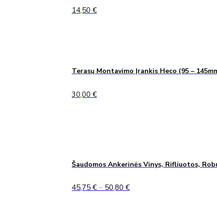
14,50
€
Terasų Montavimo Įrankis Heco (95 – 145m
30,00
€
Šaudomos Ankerinės Vinys, Rifliuotos, Rob
Price
45,75
€
–
50,80
€
range:
45,75 €
through