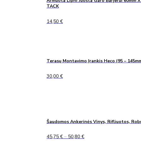
Armuota Lipni Juosta Garo Barjerui 60mm X
TACK
14,50
€
Terasų Montavimo Įrankis Heco (95 – 145m
30,00
€
Šaudomos Ankerinės Vinys, Rifliuotos, Rob
Price
45,75
€
–
50,80
€