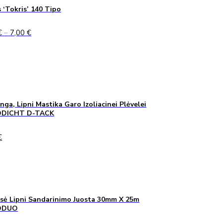
 ‘Tokris’ 140 Tipo
Price
€
–
7,00
€
range:
5,00 €
through
7,00 €
inga, Lipni Mastika Garo Izoliacinei Plėvelei
DICHT D-TACK
€
sė Lipni Sandarinimo Juosta 30mm X 25m
ODUO