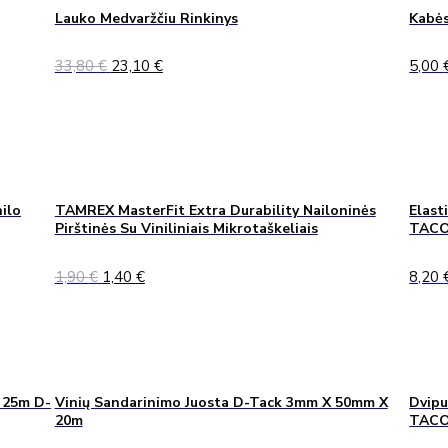
Lauko Medvaržčiu Rinkinys
Kabės
Original
Current
33,80
€
23,10
€
5,00
price
price
was:
is:
33,80 €.
23,10 €.
ilo
TAMREX MasterFit Extra Durability Nailoninės
Elast
Pirštinės Su Viniliniais Mikrotaškeliais
TACO
Original
Current
1,90
€
1,40
€
8,20
price
price
was:
is:
1,90 €.
1,40 €.
 25m D-
Vinių Sandarinimo Juosta D-Tack 3mm X 50mm X
Dvipu
20m
TAC