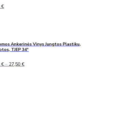
0
€
mos Ankerinės Vinys Jungtos Plastiku,
uotos, TJEP 34°
Price
0
€
–
27,50
€
range:
24,90 €
through
27,50 €