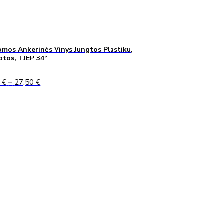
mos Ankerinės Vinys Jungtos Plastiku,
uotos, TJEP 34°
Price
0
€
–
27,50
€
range:
24,90 €
through
27,50 €