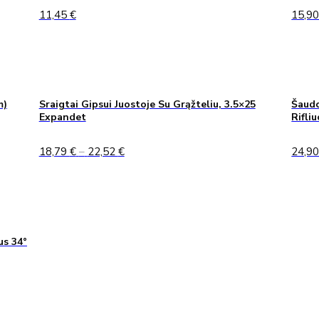
11,45
€
15,9
m)
Sraigtai Gipsui Juostoje Su Grąžteliu, 3.5×25
Šaudo
Expandet
Rifli
Price
18,79
€
–
22,52
€
24,9
range:
18,79 €
through
22,52 €
us 34°