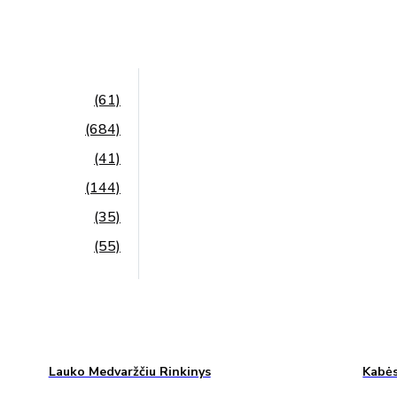
(61)
(684)
(41)
(144)
(35)
(55)
Lauko Medvaržčiu Rinkinys
Kabės