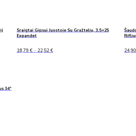
m)
Sraigtai Gipsui Juostoje Su Grąžteliu, 3.5×25
Šaudo
Expandet
Rifli
Price
18,79
€
–
22,52
€
24,9
range:
18,79 €
through
22,52 €
us 34°