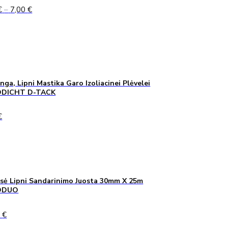
Price
€
–
7,00
€
range:
5,00 €
through
7,00 €
inga, Lipni Mastika Garo Izoliacinei Plėvelei
DICHT D-TACK
€
sė Lipni Sandarinimo Juosta 30mm X 25m
ODUO
0
€