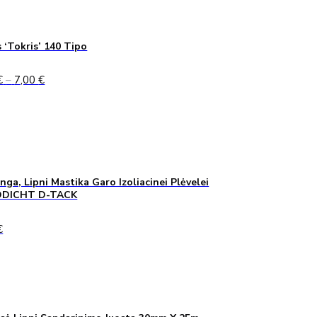
 ‘Tokris’ 140 Tipo
Price
€
–
7,00
€
range:
5,00 €
through
7,00 €
inga, Lipni Mastika Garo Izoliacinei Plėvelei
DICHT D-TACK
€