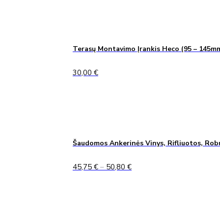
Terasų Montavimo Įrankis Heco (95 – 145m
30,00
€
Šaudomos Ankerinės Vinys, Rifliuotos, Rob
Price
45,75
€
–
50,80
€
range:
45,75 €
through
50,80 €