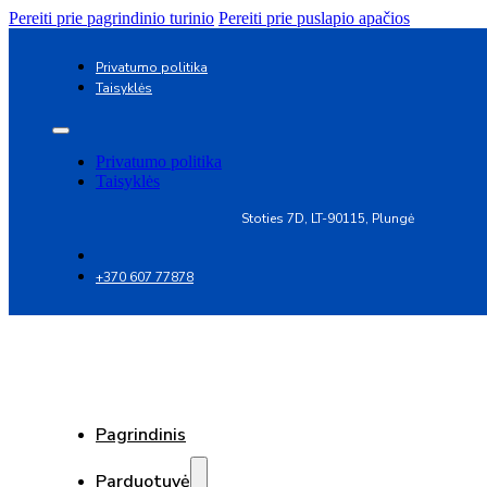
Pereiti prie pagrindinio turinio
Pereiti prie puslapio apačios
Privatumo politika
Taisyklės
Privatumo politika
Taisyklės
Stoties 7D, LT-90115, Plungė
+370 607 77878
Pagrindinis
Parduotuvė