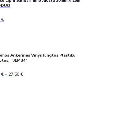
sė Lipni Sandarinimo Juosta 30mm X 25m
ODUO
0
€
mos Ankerinės Vinys Jungtos Plastiku,
uotos, TJEP 34°
Price
0
€
–
27,50
€
range:
24,90 €
through
27,50 €