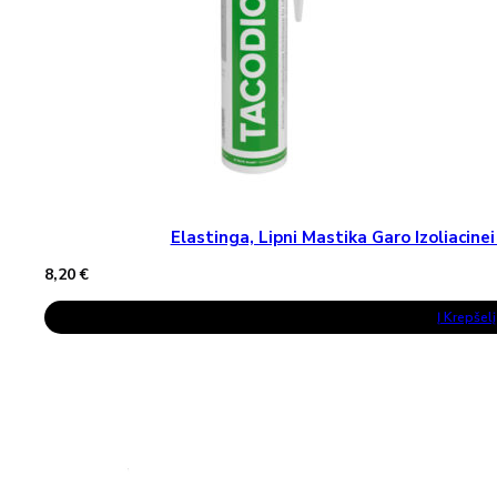
Page
Elastinga, Lipni Mastika Garo Izoliaci
8,20
€
Į Krepšelį