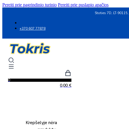
Pereiti prie pagrindinio turinio
Pereiti prie puslapio apačios
Stoties 7D, LT-90115,
+370 607 77878
0
0,00
€
Krepšelyje nėra