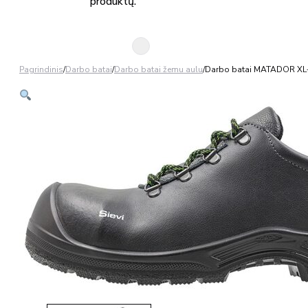
produktų.
Pagrindinis
/
Darbo batai
/
Darbo batai žemu aulu
/
Darbo batai MATADOR XL