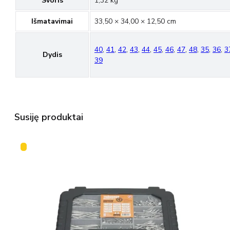
Svoris
1,32 kg
Išmatavimai
33,50 × 34,00 × 12,50 cm
40
,
41
,
42
,
43
,
44
,
45
,
46
,
47
,
48
,
35
,
36
,
3
Dydis
39
Susiję produktai