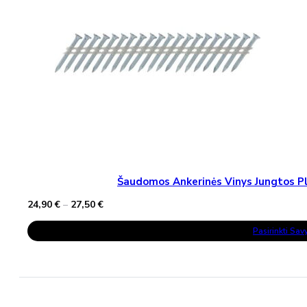
Šaudomos Ankerinės Vinys Jungtos Pla
Price
24,90
€
–
27,50
€
range:
This
24,90 €
Pasirinkti Sa
Product
through
Has
27,50 €
Multiple
Variants.
The
Options
May
Be