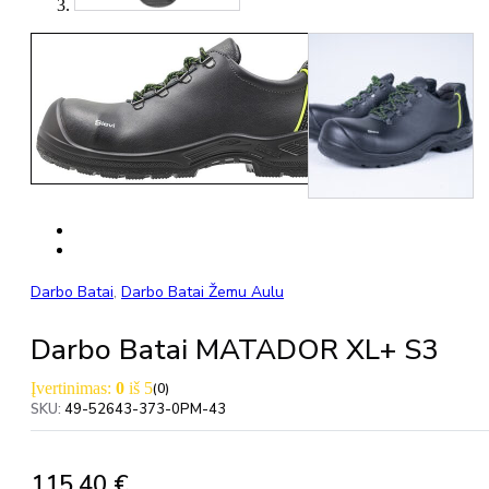
Darbo Batai
,
Darbo Batai Žemu Aulu
Darbo Batai MATADOR XL+ S3
Įvertinimas:
0
iš 5
(0)
SKU:
49-52643-373-0PM-43
115,40
€