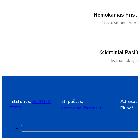
Chosen
On
The
Nemokamas Pris
Product
Užsakymams nuo 
Page
Išskirtiniai Pasi
Įvairios akcijo
Telefonas:
+370 607
El. paštas:
Adresas
77878
pardavimai@tokris.lt
Plungė