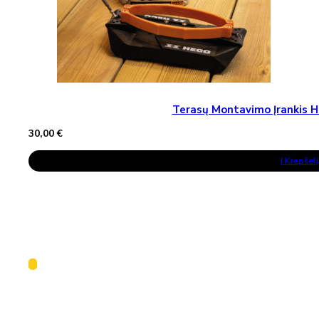
Terasų Montavimo Įrankis H
30,00
€
Į Krepšelį