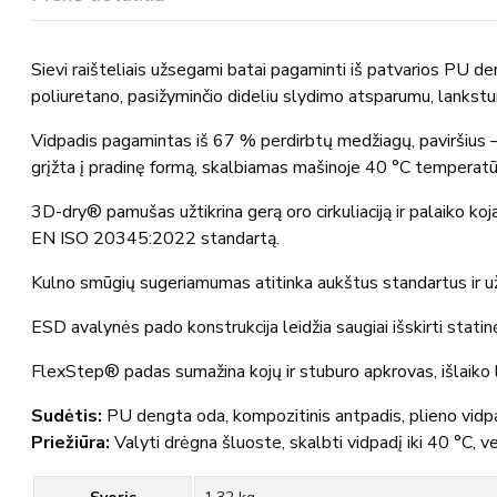
Sievi raišteliais užsegami batai pagaminti iš patvarios PU 
poliuretano, pasižyminčio dideliu slydimo atsparumu, lankstu
Vidpadis pagamintas iš 67 % perdirbtų medžiagų, paviršius – i
grįžta į pradinę formą, skalbiamas mašinoje 40 °C temperatū
3D-dry® pamušas užtikrina gerą oro cirkuliaciją ir palaiko koj
EN ISO 20345:2022 standartą.
Kulno smūgių sugeriamumas atitinka aukštus standartus ir 
ESD avalynės pado konstrukcija leidžia saugiai išskirti statin
FlexStep® padas sumažina kojų ir stuburo apkrovas, išlaiko
Sudėtis:
PU dengta oda, kompozitinis antpadis, plieno vid
Priežiūra:
Valyti drėgna šluoste, skalbti vidpadį iki 40 °C, v