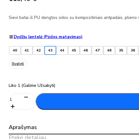
Sievi batai iš PU dengtos odos su kompozitiniais antpadais, plieno
Dydžių lentelė (Pėdos matavimas)
40
41
42
43
44
45
46
47
48
35
36
Išvalyti
Liko 1 (galime Užsakyti)
produkto
kiekis:
Darbo
batai
MATADOR
Aprašymas
XL+
S3
Prekė detaliau