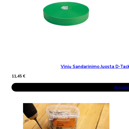
Vinių Sandarinimo Juosta D-T
11,45
€
Į Krepšelį