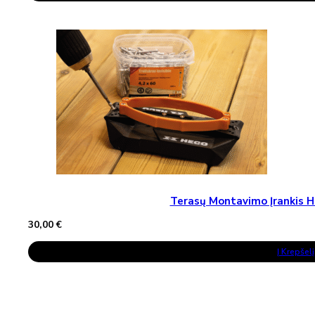
Terasų Montavimo Įrankis H
30,00
€
Į Krepšelį