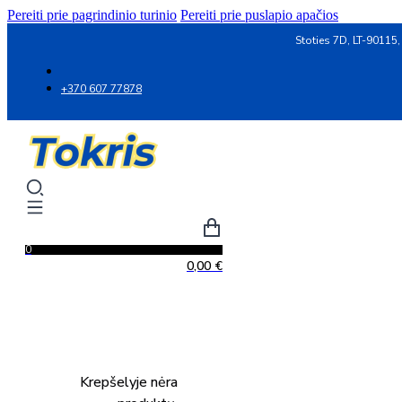
Pereiti prie pagrindinio turinio
Pereiti prie puslapio apačios
Stoties 7D, LT-90115,
+370 607 77878
0
0,00
€
Krepšelyje nėra