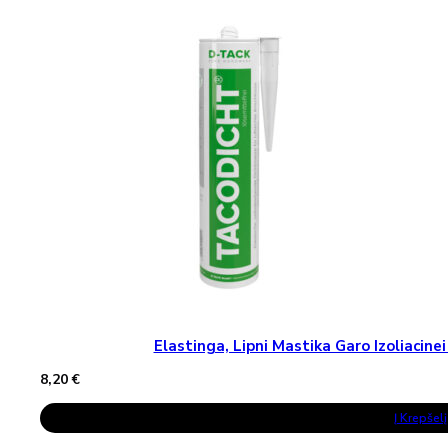
Variants.
The
Options
May
Be
Chosen
On
The
Product
Page
Elastinga, Lipni Mastika Garo Izoliaci
8,20
€
Į Krepšelį