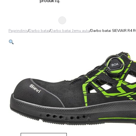
produktų.
Pagrindinis
/
Darbo batai
/
Darbo batai žemu aulu
/
Darbo batai SIEVIAIR R4 