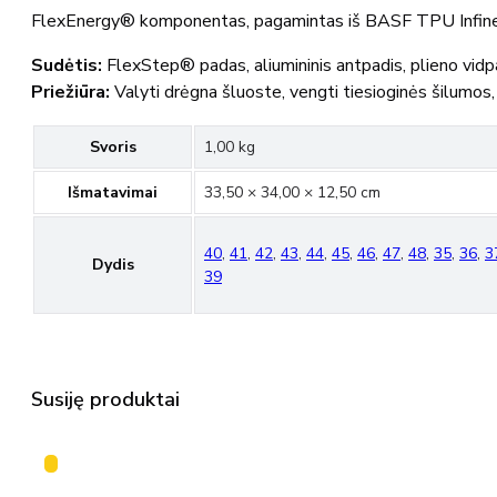
FlexEnergy® komponentas, pagamintas iš BASF TPU Infinergy®
Sudėtis:
FlexStep® padas, aliumininis antpadis, plieno v
Priežiūra:
Valyti drėgna šluoste, vengti tiesioginės šilumos, 
Svoris
1,00 kg
Išmatavimai
33,50 × 34,00 × 12,50 cm
40
,
41
,
42
,
43
,
44
,
45
,
46
,
47
,
48
,
35
,
36
,
3
Dydis
39
Susiję produktai