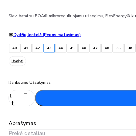
Sievi batai su BOA® mikroreguliuojamu užsegimu, FlexEnergy® kulno
Dydžių lentelė (Pėdos matavimas)
40
41
42
43
44
45
46
47
48
35
36
Išvalyti
Išankstinis Užsakymas
produkto
kiekis:
Darbo
batai
SIEVIAIR
Aprašymas
R4
ROLLER
Prekė detaliau