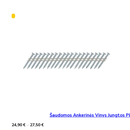
Šaudomos Ankerinės Vinys Jungtos Pla
Price
24,90
€
–
27,50
€
range: