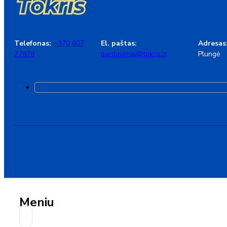
Telefonas:
+370 607
El. paštas:
Adresas
77878
pardavimai@tokris.lt
Plungė
Meniu