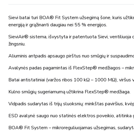
S1P
Sievi batai turi BOA® Fit System užsegimą šone, kuris užti
energiją ir grąžinanti daugiau nei 55 % energijos.
SieviAir® sistema, išvystyta ir patentuota Sievi, ventiliuoja dr
žingsniu.
Aliuminis antpadis apsaugo pirštus nuo smūgių ir suspaudim
Avalynės padas pagamintas iš FlexStep® medžiagos – mikrop
Batai antistatiniai (varžos ribos 100 kΩ – 1000 MΩ), viršus 
Kulno smūgių sugeriamumą užtikrina FlexStep® medžiaga.
Vidpadis sudarytas iš trijų sluoksnių: minkštas paviršius, k
ESD avalynė saugo nuo statinės elektros poveikio, atitinka gr
BOA® Fit System – mikroreguliuojamas užsegimas, sudarytas iš