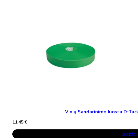
Vinių Sandarinimo Juosta D-T
11,45
€
Į Krepšelį