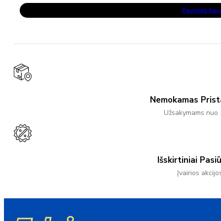
This
24,90 €
Pasirinkti Sa
Product
through
Has
27,50 €
Multiple
Variants.
The
Options
May
Be
Chosen
On
The
Product
Nemokamas Pris
Page
Užsakymams nuo 
Išskirtiniai Pasi
Įvairios akcijo