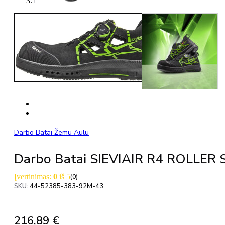
Darbo Batai Žemu Aulu
Darbo Batai SIEVIAIR R4 ROLLER 
Įvertinimas:
0
iš 5
(0)
SKU:
44-52385-383-92M-43
216,89
€