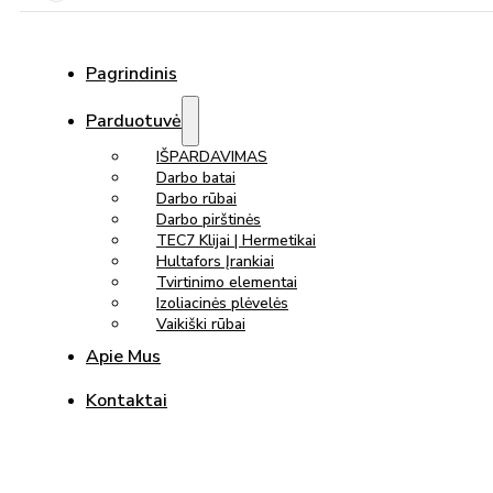
Pagrindinis
Parduotuvė
IŠPARDAVIMAS
Darbo batai
Darbo rūbai
Darbo pirštinės
TEC7 Klijai | Hermetikai
Hultafors Įrankiai
Tvirtinimo elementai
Izoliacinės plėvelės
Vaikiški rūbai
Apie Mus
Kontaktai