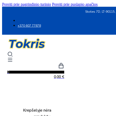
Pereiti prie pagrindinio turinio
Pereiti prie puslapio apačios
Stoties 7D, LT-90115,
+370 607 77878
0
0,00
€
Krepšelyje nėra