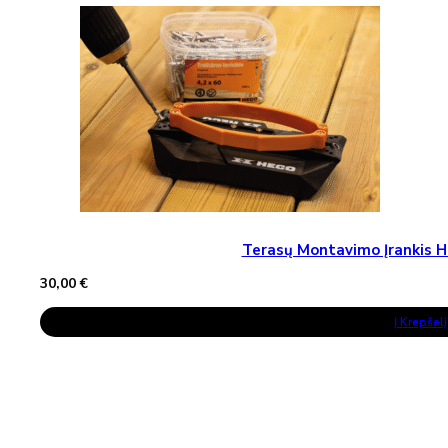
Terasų Montavimo Įrankis H
30,00
€
Į Krepšelį