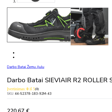
Darbo Batai Žemu Aulu
Darbo Batai SIEVIAIR R2 ROLLER 
Įvertinimas:
0
iš 5
(0)
SKU:
44-52378-183-92M-43
220,67
€