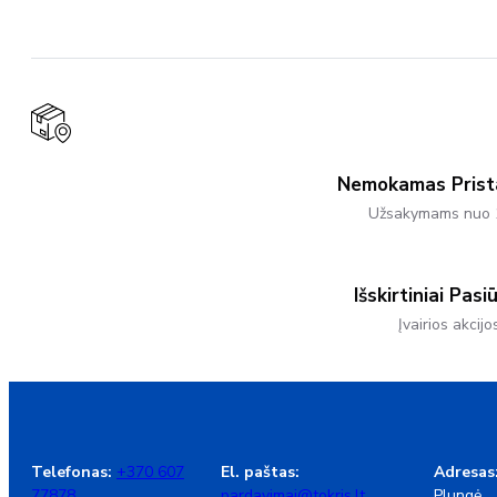
Has
27,50 €
Multiple
Variants.
The
Options
May
Be
Chosen
On
The
Product
Nemokamas Pris
Page
Užsakymams nuo 
Išskirtiniai Pasi
Įvairios akcijo
Telefonas:
+370 607
El. paštas:
Adresas
77878
pardavimai@tokris.lt
Plungė