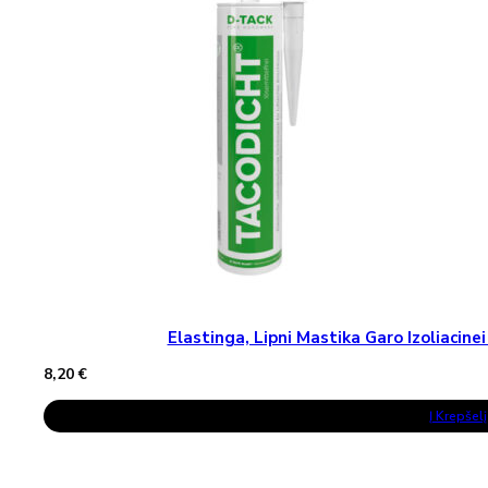
May
Be
Chosen
On
The
Product
Page
Elastinga, Lipni Mastika Garo Izoliaci
8,20
€
Į Krepšelį