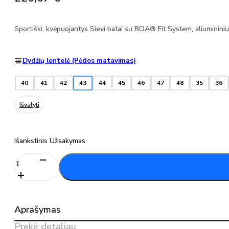
Sportiški, kvėpuojantys Sievi batai su BOA® Fit System, aliumininiu
Dydžių lentelė (Pėdos matavimas)
40
41
42
43
44
45
46
47
48
35
36
Išvalyti
Išankstinis Užsakymas
produkto
kiekis:
Darbo
batai
SIEVIAIR
Aprašymas
R2
ROLLER
Prekė detaliau