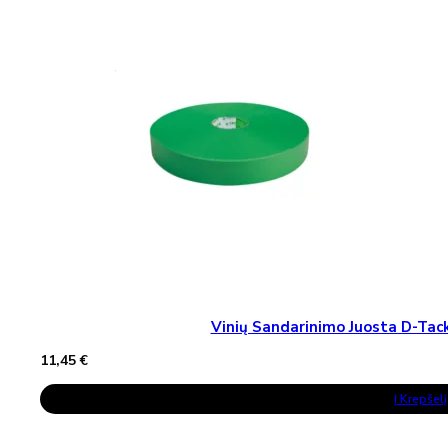
Vinių Sandarinimo Juosta D-T
11,45
€
Į Krepšelį