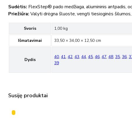
Sudėtis:
FlexStep® pado medžiaga, aliumininis antpadis,
Priežiūra:
Valyti drėgna šluoste, vengti tiesioginės šilumos, 
Svoris
1,00 kg
Išmatavimai
33,50 × 34,00 × 12,50 cm
40
,
41
,
42
,
43
,
44
,
45
,
46
,
47
,
48
,
35
,
36
,
3
Dydis
39
Susiję produktai