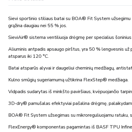
S1
Sievi sportinio stiliaus batai su BOA® Fit System užsegimu 
grąžina daugiau nei 55 % jos.
SieviAir® sistema ventiliuoja drėgmę per specialius šoninius 
Aliuminis antpadis apsaugo pirštus, yra 50 % lengvesnis už
atsparus iki 120 °C.
Batai atsparūs alyvai ir daugeliui cheminių medžiagų, antista
Kulno smūgių sugeriamumą užtikrina FlexStep® medžiaga.
Vidpadis sudarytas iš minkšto paviršiaus, kvėpuojančio tarp
3D-dry® pamušalas efektyviai pašalina drėgmę, palaikyda
BOA® Fit System užsegimas su mikroreguliuojamu ratuku, stipriu
FlexEnergy® komponentas pagamintas iš BASF TPU Infinergy® 