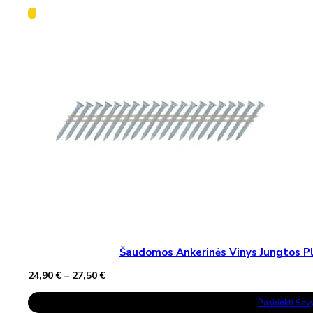
Šaudomos Ankerinės Vinys Jungtos Pla
Price
24,90
€
–
27,50
€
range:
This
24,90 €
Pasirinkti Sa
Product
through