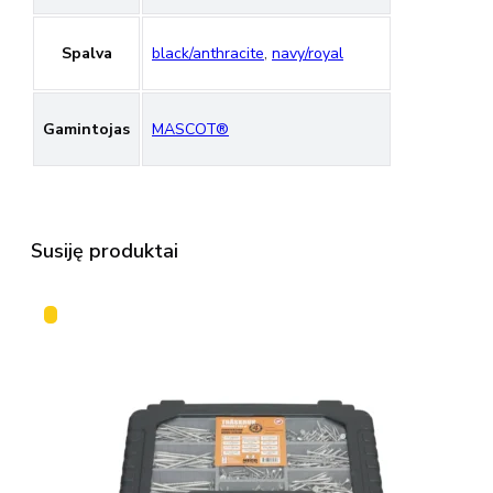
Spalva
black/anthracite
,
navy/royal
Gamintojas
MASCOT®
Susiję produktai