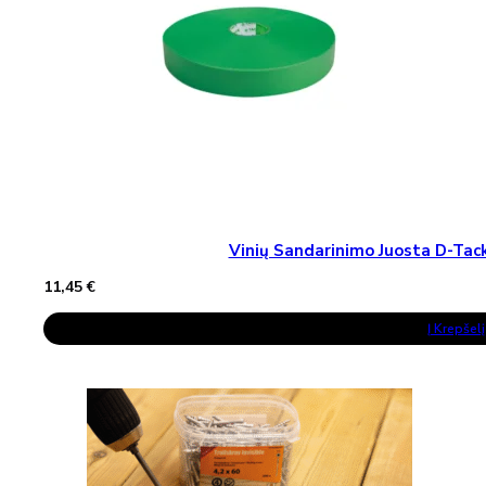
Vinių Sandarinimo Juosta D-T
11,45
€
Į Krepšelį