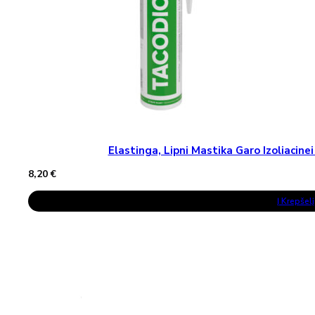
Page
Elastinga, Lipni Mastika Garo Izoliaci
8,20
€
Į Krepšelį