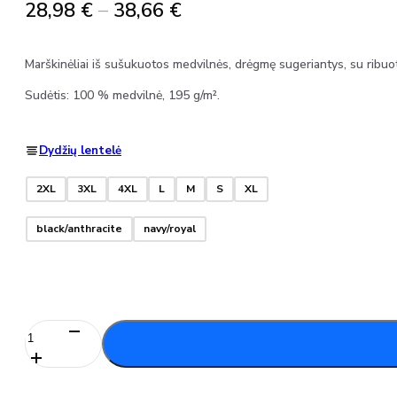
Price
28,98
€
–
38,66
€
range:
28,98 €
Marškinėliai iš sušukuotos medvilnės, drėgmę sugeriantys, su ribuot
through
Sudėtis: 100 % medvilnė, 195 g/m².
38,66 €
Dydžių lentelė
2XL
3XL
4XL
L
M
S
XL
black/anthracite
navy/royal
produkto
kiekis:
Marškinėliai
iš