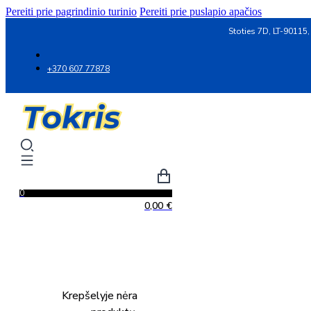
Pereiti prie pagrindinio turinio
Pereiti prie puslapio apačios
Stoties 7D, LT-90115,
+370 607 77878
0
0,00
€
Krepšelyje nėra