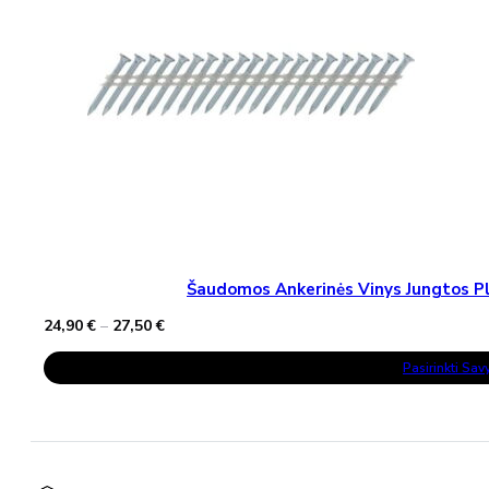
Šaudomos Ankerinės Vinys Jungtos Pla
Price
24,90
€
–
27,50
€
range:
This
24,90 €
Pasirinkti Sa
Product
through
Has
27,50 €
Multiple
Variants.
The
Options
May
Be