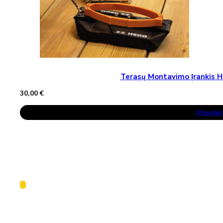
Terasų Montavimo Įrankis H
30,00
€
Į Krepšelį