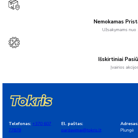
Chosen
On
The
Product
Nemokamas Pris
Page
Užsakymams nuo 
Išskirtiniai Pasi
Įvairios akcijo
Telefonas:
+370 607
El. paštas:
Adresas
77878
pardavimai@tokris.lt
Plungė