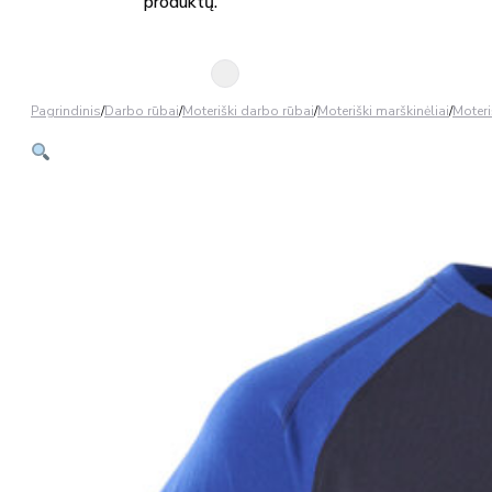
produktų.
Pagrindinis
/
Darbo rūbai
/
Moteriški darbo rūbai
/
Moteriški marškinėliai
/
Moteri