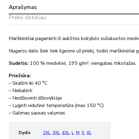
sušukuotos
Aprašymas
medvilnės
50301-
Prekė detaliau
250
MASCOT®
Marškinėliai pagaminti iš aukštos kokybės sušukuotos medviln
Nugaros dalis šiek tiek ilgesnė už priekį, todėl marškinėliai g
Sudėtis:
100 % medvilnė, 195 g/m², viengubas trikotažas.
Priežiūra:
– Skalbti iki 40 °C
– Nebalinti
– Nedžiovinti džiovyklėje
– Lyginti vidutine temperatūra (max 150 °C)
– Galimas sausas valymas
Dydis
2XL
,
3XL
,
4XL
,
L
,
M
,
S
,
XL