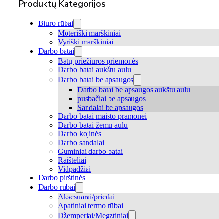
Produktų Kategorijos
Biuro rūbai
Moteriški marškiniai
Vyriški marškiniai
Darbo batai
Batų priežiūros priemonės
Darbo batai aukštu aulu
Darbo batai be apsaugos
Darbo batai be apsaugos aukštu aulu
pusbačiai be apsaugos
Sandalai be apsaugos
Darbo batai maisto pramonei
Darbo batai žemu aulu
Darbo kojinės
Darbo sandalai
Guminiai darbo batai
Raišteliai
Vidpadžiai
Darbo pirštinės
Darbo rūbai
Aksesuarai/priedai
Apatiniai termo rūbai
Džemperiai/Megztiniai