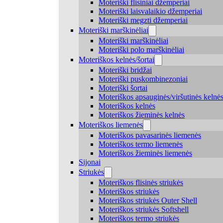
Moteriški flisiniai džemperiai
Moteriški laisvalaikio džemperiai
Moteriški megzti džemperiai
Moteriški marškinėliai
Moteriški marškinėliai
Moteriški polo marškinėliai
Moteriškos kelnės/šortai
Moteriški bridžai
Moteriški puskombinezoniai
Moteriški šortai
Moteriškos apsauginės/viršutinės kelnė
Moteriškos kelnės
Moteriškos žieminės kelnės
Moteriškos liemenės
Moteriškos pavasarinės liemenės
Moteriškos termo liemenės
Moteriškos žieminės liemenės
Sijonai
Striukės
Moteriškos flisinės striukės
Moteriškos striukės
Moteriškos striukės Outer Shell
Moteriškos striukės Softshell
Moteriškos termo striukės