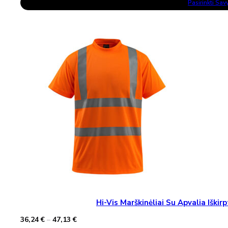
32,61 €
Pasirinkti Sa
Product
through
Has
43,50 €
Multiple
Variants.
The
Options
May
Be
Chosen
On
The
Product
Page
Hi-Vis Marškinėliai Su Apvalia Iš
Price
36,24
€
–
47,13
€