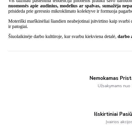
Vis dažniau pastebima tendencija įmonėms įtraukti savo darbuotoj
nuomonės apie audinius, modelius ar spalvas, sumažėja nepa
prisideda prie geresnio mikroklimato kolektyve ir formuoja pagarb
Moteriški marškinėliai šiandien neabejotinai įsitvirtino kaip svarbi d
ir patogiai.
Šiuolaikinėje darbo kultūroje, kur svarbu kiekviena detalė,
darbo a
Nemokamas Pris
Užsakymams nuo 
Išskirtiniai Pasi
Įvairios akcijo