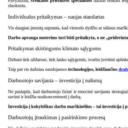
Pavyzdžiui,
sveikatos priežiūros specialistės
dažnai renkasi leng
sluoksniu.
Individualus pritaikymas – naujas standartas
Vis daugiau įmonių supranta, kad vienodo dydžio ar stiliaus marški
Darbo apranga moterims turi būti pritaikyta, o ne „priderinta
Pritaikymas skirtingoms klimato sąlygoms
Dirbant tiek uždarose, tiek lauko sąlygomis, svarbu įvertinti apli
Taip pat vis dažniau naudojamos
technologijos, leidžiančios
drab
Darbuotojo savijauta – investicija į našumą
Ne paslaptis, kad darbuotojo fizinė ir emocinė savijauta tiesiogiai
savimi ir leidžia susikoncentruoti į darbą.
Investicija į kokybiškus darbo marškinėlius – tai investicija 
Darbuotojų įtraukimas į pasirinkimo procesą