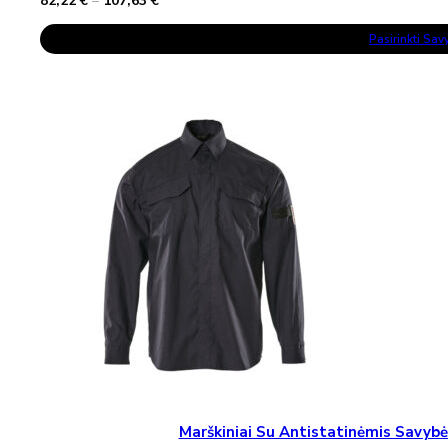
82,22
€
–
107,63
€
range:
This
82,22 €
Pasirinkti Sa
Product
through
Has
107,63 €
Multiple
Variants.
The
Options
May
Be
Chosen
On
The
Product
Page
Marškiniai Su Antistatinėmis Sav