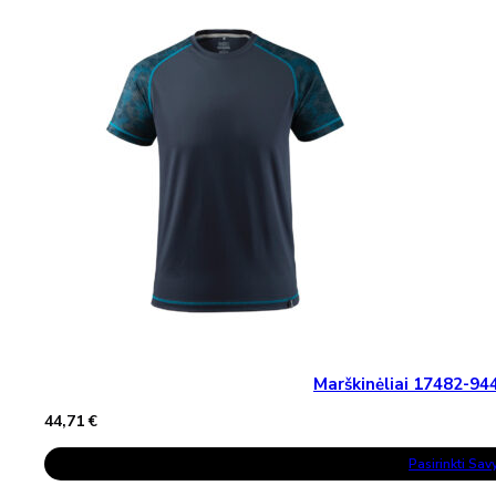
Variants.
The
Options
May
Be
Chosen
On
The
Product
Page
Marškinėliai 17482-
44,71
€
This
Pasirinkti Sa
Product
Has