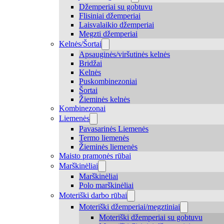
Džemperiai su gobtuvu
Flisiniai džemperiai
Laisvalaikio džemperiai
Megzti džemperiai
Kelnės/Šortai
Apsauginės/viršutinės kelnės
Bridžai
Kelnės
Puskombinezoniai
Šortai
Žieminės kelnės
Kombinezonai
Liemenės
Pavasarinės Liemenės
Termo liemenės
Žieminės liemenės
Maisto pramonės rūbai
Marškinėliai
Marškinėliai
Polo marškinėliai
Moteriški darbo rūbai
Moteriški džemperiai/megztiniai
Moteriški džemperiai su gobtuvu