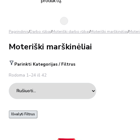
produktų.
Pagrindinis
/
Darbo rūbai
/
Moteriški darbo rūbai
/
Moteriški marškinėliai
/
Moteri
Moteriški marškinėliai
Parinkti Kategorijas / Filtrus
Rodoma 1–24 iš 42
Išvalyti Filtrus