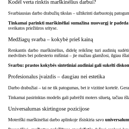
Kodėl verta rinktis marškinėlius darbui?
Svarbiausias darbo drabužių tikslas – užtikrinti darbuotojų patogum
Tinkamai parinkti marškinėliai sumažina nuovargį ir padeda d
sveikatos priežiūros srityse.
Medžiagų svarba – kokybė prieš kainą
Renkantis darbo marškinėlius, didelę reikšmę turi audinių sudėti
medvilnės bei poliesterio mišiniai – jie mažiau glamžosi, ilgiau išla
Svarbu: prastos kokybės sintetiniai audiniai gali sukelti disko
Profesionalus įvaizdis – daugiau nei estetika
Darbo drabužiai – tai ne tik patogumas, bet ir vizitinė kortelė. Ge
Tinkamai pasirinktas modelis gali pabrėžti moters siluetą, tačiau išl
Universalumas skirtingose pozicijose
Moteriški marškinėliai darbo aplinkoje išsiskiria savo
universalu