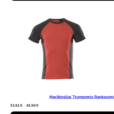
Has
Multiple
Variants.
The
Options
May
Be
Chosen
On
The
Product
Page
Marškinėliai Trumpomis Rankovė
Price
32,61
€
–
43,50
€
range:
This