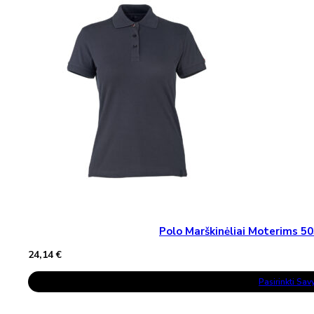
The
Options
May
Be
Chosen
On
The
Product
Page
Polo Marškinėliai Moterims
24,14
€
This
Pasirinkti Sa
Product
Has
Multiple