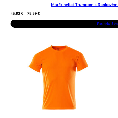
Marškinėliai Trumpomis Rankovė
Price
45,92
€
–
78,59
€
range:
This
45,92 €
Pasirinkti Sa
Product
through
Has
78,59 €
Multiple
Variants.
The
Options
May
Be
Chosen
On
The
Product
Page