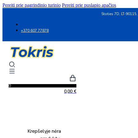
Pereiti prie pagrindinio turinio
Pereiti prie puslapio apačios
Stoties 7D, LT-90115,
+370 607 77878
0
0,00
€
Krepšelyje nėra