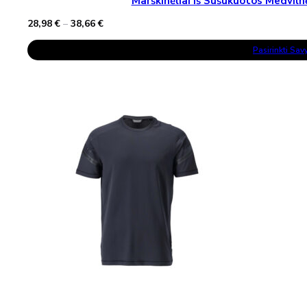
Marškinėliai Iš Sušukuotos Medv
Price
28,98
€
–
38,66
€
range:
This
28,98 €
Pasirinkti Sa
Product
through
Has
38,66 €
Multiple
Variants.
The
Options
May
Be
Chosen
On
The
Product
Page