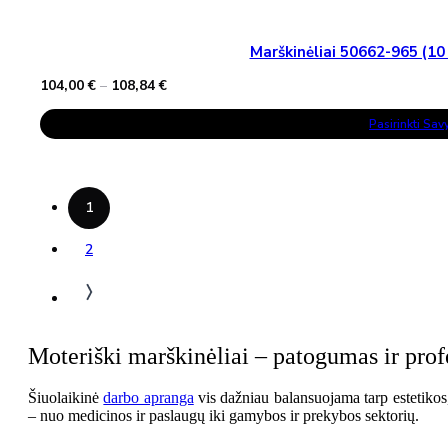
Marškinėliai 50662-965 (1
Price
104,00
€
–
108,84
€
range:
This
104,00 €
Pasirinkti Sa
Product
through
Has
108,84 €
Multiple
Variants.
The
Options
1
May
Be
Chosen
2
On
The
Product
Page
Moteriški marškinėliai – patogumas ir pro
Šiuolaikinė
darbo apranga
vis dažniau balansuojama tarp estetikos,
– nuo medicinos ir paslaugų iki gamybos ir prekybos sektorių.