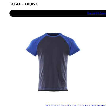
Price
84,64
€
–
110,05
€
range:
This
84,64 €
Pasirinkti Sa
Product
through
Has
110,05 €
Multiple
Variants.
The
Options
May
Be
Chosen
On
The
Product
Page