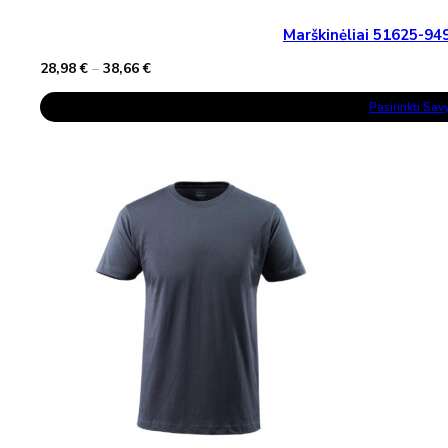
Marškinėliai 51625-
Price
28,98
€
–
38,66
€
range:
This
28,98 €
Pasirinkti Sa
Product
through
Has
38,66 €
Multiple
Variants.
The
Options
May
Be
Chosen
On
The
Product
Page