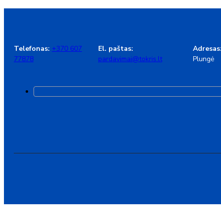
Telefonas:
+370 607
El. paštas:
Adresas
77878
pardavimai@tokris.lt
Plungė