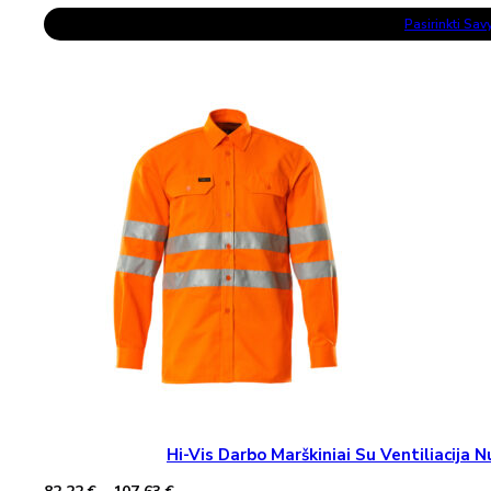
range:
This
36,24 €
Pasirinkti Sa
Product
through
Has
47,13 €
Multiple
Variants.
The
Options
May
Be
Chosen
On
The
Product
Page
Hi-Vis Darbo Marškiniai Su Ventiliacij
Price