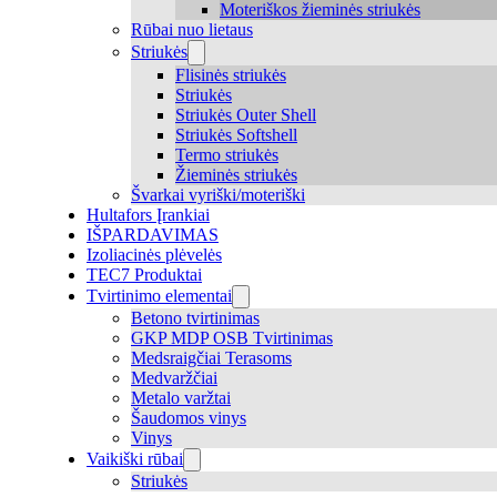
Moteriškos žieminės striukės
Rūbai nuo lietaus
Striukės
Flisinės striukės
Striukės
Striukės Outer Shell
Striukės Softshell
Termo striukės
Žieminės striukės
Švarkai vyriški/moteriški
Hultafors Įrankiai
IŠPARDAVIMAS
Izoliacinės plėvelės
TEC7 Produktai
Tvirtinimo elementai
Betono tvirtinimas
GKP MDP OSB Tvirtinimas
Medsraigčiai Terasoms
Medvaržčiai
Metalo varžtai
Šaudomos vinys
Vinys
Vaikiški rūbai
Striukės