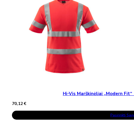
Hi-Vis Marškinėliai „Modern Fi
70,12
€
This
Pasirinkti Sa
Product
Has
Multiple
Variants.