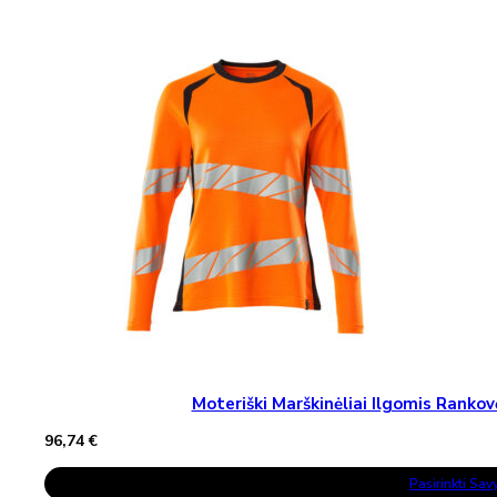
Multiple
Variants.
The
Options
May
Be
Chosen
On
The
Product
Page
Moteriški Marškinėliai Ilgomis Ran
96,74
€
This
Pasirinkti Sa
Product