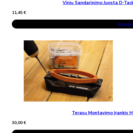
Vinių Sandarinimo Juosta D-T
11,45
€
Į Krepšelį
Terasų Montavimo Įrankis H
30,00
€