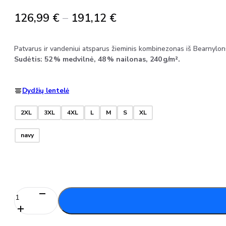
Price
126,99
€
–
191,12
€
range:
126,99 €
Patvarus ir vandeniui atsparus žieminis kombinezonas iš Bearnylon
through
Sudėtis: 52 % medvilnė, 48 % nailonas, 240 g/m².
191,12 €
Dydžių lentelė
2XL
3XL
4XL
L
M
S
XL
navy
produkto
kiekis:
Žieminis
puskombinezonis