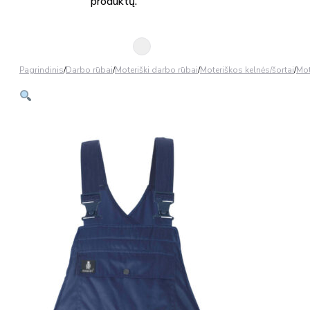
produktų.
Pagrindinis
/
Darbo rūbai
/
Moteriški darbo rūbai
/
Moteriškos kelnės/šortai
/
Mot