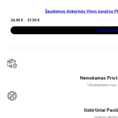
Šaudomos Ankerinės Vinys Jungtos Pla
Price
24,90
€
–
27,50
€
range:
This
24,90 €
Pasirinkti Sa
Product
through
Has
27,50 €
Multiple
Variants.
The
Options
May
Be
Chosen
On
The
Product
Nemokamas Pris
Page
Užsakymams nuo 
Išskirtiniai Pasi
Įvairios akcijo