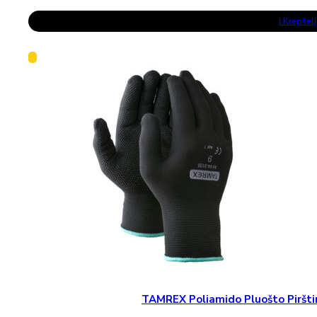
price
price
was:
is:
Į Krepšelį
33,80 €.
23,10 €.
TAMREX Poliamido Pluošto Pirštin