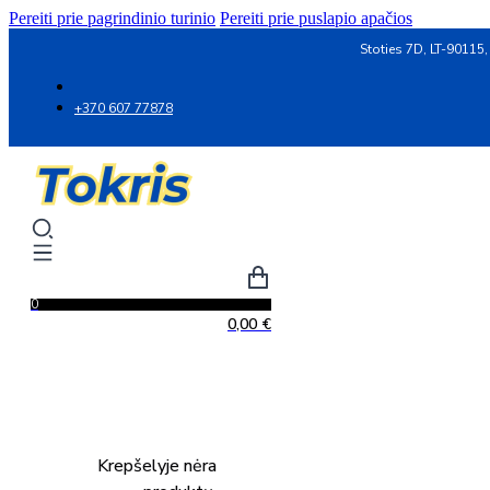
Pereiti prie pagrindinio turinio
Pereiti prie puslapio apačios
Stoties 7D, LT-90115,
+370 607 77878
0
0,00
€
Krepšelyje nėra