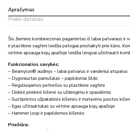
iš
Aprašymas
Bearnylon®
00512-
Prekė detaliau
620
MASCOT®
Šis žieminis kombinezonas pagamintas iš labai patvaraus ir 
ir plastikine sagtimi leidžia patogiai prisitaikyti prie kūno
vėtrine apsauga kojų apačioje leidžia lengvai užsitraukti k
Funkcionalios savybės:
– Bearnylon® audinys – labai patvarus ir vandeniui atsparus
– Dygsniuotas pamušalas – papildomai šildo
– Reguliuojamos petnešos su plastikine sagtimi
– Didelė priekinė kišenė su uždengimu ir spaudėmis
– Sustiprintos užpakalinės kišenės ir matavimo juostos kiše
– Ilgas užtrauktukas su vėtrine apsauga kojų apačioje
– Hammer loop ir papildomos kišenės
Priežiūra: