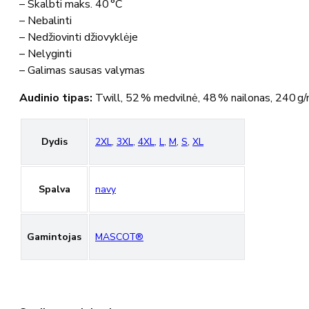
– Skalbti maks. 40 °C
– Nebalinti
– Nedžiovinti džiovyklėje
– Nelyginti
– Galimas sausas valymas
Audinio tipas:
Twill, 52 % medvilnė, 48 % nailonas, 240 g
Dydis
2XL
,
3XL
,
4XL
,
L
,
M
,
S
,
XL
Spalva
navy
Gamintojas
MASCOT®