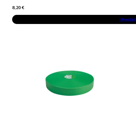
8,20
€
Į Krepšelį