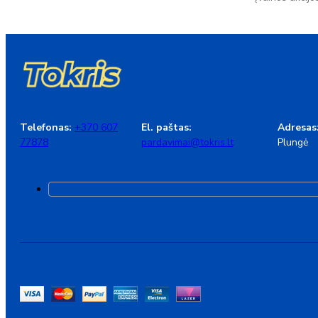
Telefonas:
+370 607
El. paštas:
Adresas
77878
pardavimai@tokris.lt
Plungė