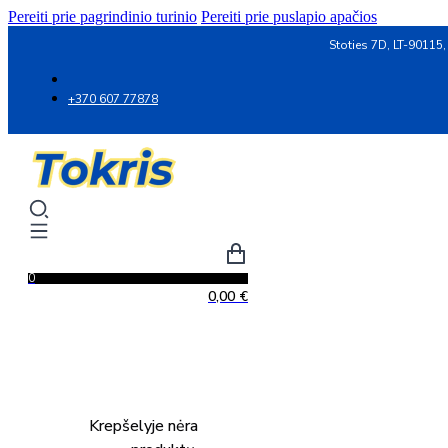
Pereiti prie pagrindinio turinio
Pereiti prie puslapio apačios
Stoties 7D, LT-90115,
+370 607 77878
0
0,00
€
Krepšelyje nėra