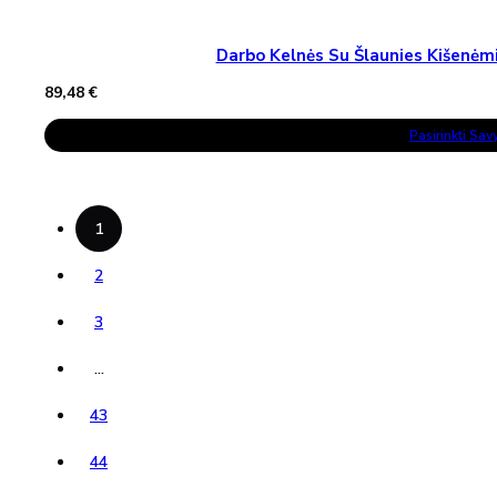
Darbo Kelnės Su Šlaunies Kišen
89,48
€
This
Pasirinkti Sa
Product
Has
Multiple
Variants.
The
Options
1
May
Be
Chosen
2
On
The
3
Product
Page
…
43
44