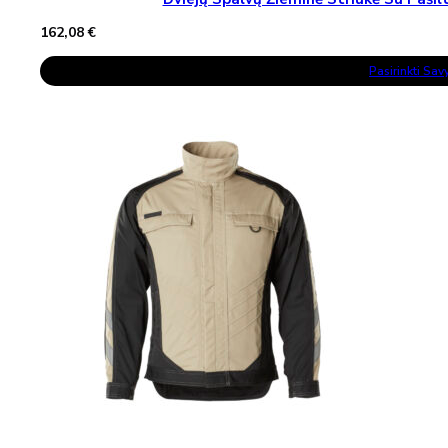
162,08
€
This
Pasirinkti Sa
Product
Has
Multiple
Variants.
The
Options
May
Be
Chosen
On
The
Product
Page