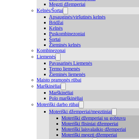
Megzti džemperiai
Kelnės/Šortai
Apsauginės/viršutinės kelnės
Bridžai
Kelnės
Puskombinezoniai
Šortai
Žieminės kelnės
Kombinezonai
Liemenės
Pavasarinės Liemenės
Termo liemenės
Žieminės liemenės
Maisto pramonės rūbai
Marškinėliai
Marškinėliai
Polo marškinėliai
Moteriški darbo rūbai
Moteriški džemperiai/megztiniai
Moteriški džemperiai su gobtuvu
Moteriški flisiniai džemperiai
Moteriški laisvalaikio džemperiai
Moteriški megzti džemperiai