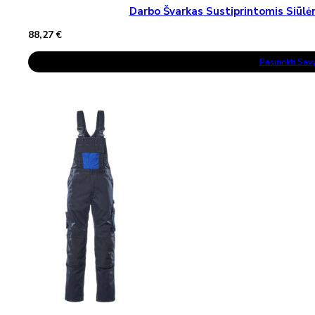
Darbo Švarkas Sustiprintomis Siū
88,27
€
This
Pasirinkti Sa
Product
Has
Multiple
Variants.
The
Options
May
Be
Chosen
On
The
Product
Page