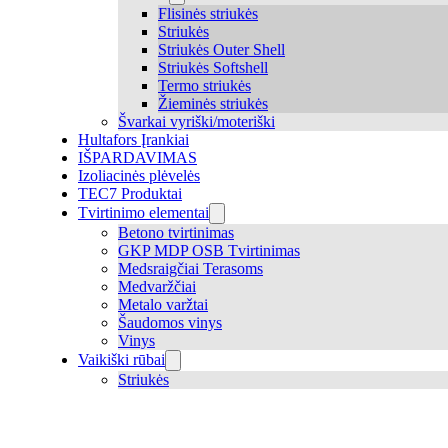
Flisinės striukės
Striukės
Striukės Outer Shell
Striukės Softshell
Termo striukės
Žieminės striukės
Švarkai vyriški/moteriški
Hultafors Įrankiai
IŠPARDAVIMAS
Izoliacinės plėvelės
TEC7 Produktai
Tvirtinimo elementai
Betono tvirtinimas
GKP MDP OSB Tvirtinimas
Medsraigčiai Terasoms
Medvaržčiai
Metalo varžtai
Šaudomos vinys
Vinys
Vaikiški rūbai
Striukės