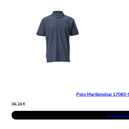
The
Options
May
Be
Chosen
On
The
Product
Page
Polo Marškinėliai 1708
36,24
€
This
Pasirinkti Sa
Product
Has
Multiple