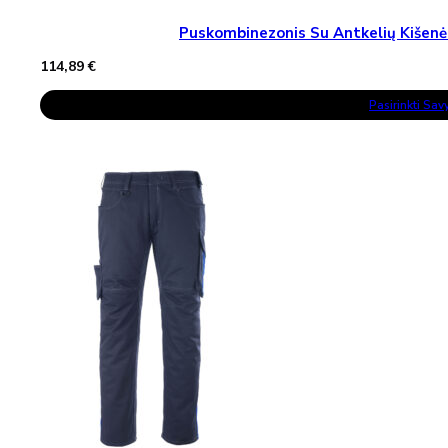
Puskombinezonis Su Antkelių Kiše
114,89
€
This
Pasirinkti Sa
Product
Has
Multiple
Variants.
The
Options
May
Be
Chosen
On
The
Product
Page