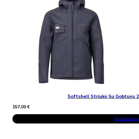
Softshell Striukė Su Gobtuv
157,00
€
This
Pasirinkti Sa
Product
Has
Multiple
Variants.