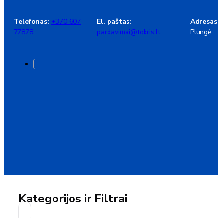
Telefonas:
+370 607
El. paštas:
Adresas
77878
pardavimai@tokris.lt
Plungė
Kategorijos ir Filtrai