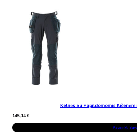
Variants.
The
Options
May
Be
Chosen
On
The
Product
Page
Kelnės Su Papildomomis Kišenė
145,14
€
This
Pasirinkti Sa
Product
Has