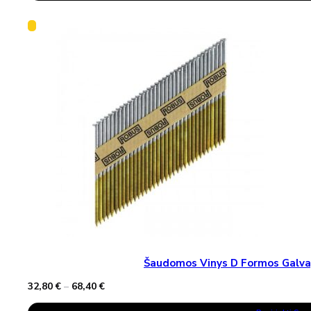
1,90 €.
1,40 €.
Has
Multiple
Variants.
The
Options
May
Be
Chosen
On
The
Product
Page
Šaudomos Vinys D Formos Galva, 
Price
32,80
€
–
68,40
€
range:
This
32,80 €