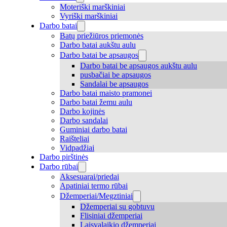
Moteriški marškiniai
Vyriški marškiniai
Darbo batai
Batų priežiūros priemonės
Darbo batai aukštu aulu
Darbo batai be apsaugos
Darbo batai be apsaugos aukštu aulu
pusbačiai be apsaugos
Sandalai be apsaugos
Darbo batai maisto pramonei
Darbo batai žemu aulu
Darbo kojinės
Darbo sandalai
Guminiai darbo batai
Raišteliai
Vidpadžiai
Darbo pirštinės
Darbo rūbai
Aksesuarai/priedai
Apatiniai termo rūbai
Džemperiai/Megztiniai
Džemperiai su gobtuvu
Flisiniai džemperiai
Laisvalaikio džemperiai