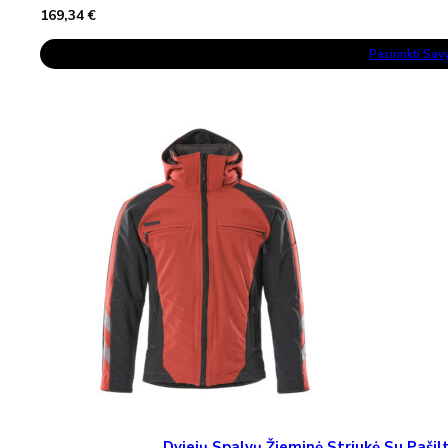
169,34
€
This
Pasirinkti Sa
Product
Has
Multiple
Variants.
The
Options
May
Be
Chosen
On
The
Product
Page
Dviejų Spalvų Žieminė Striukė Su Paš