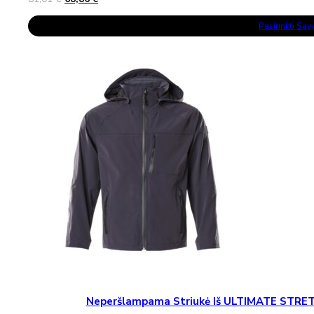
price
price
This
was:
is:
Pasirinkti Sa
Product
81,01 €.
68,86 €.
Has
Multiple
Variants.
The
Options
May
Be
Chosen
On
The
Product
Page
Neperšlampama Striukė Iš ULTIMATE STRE