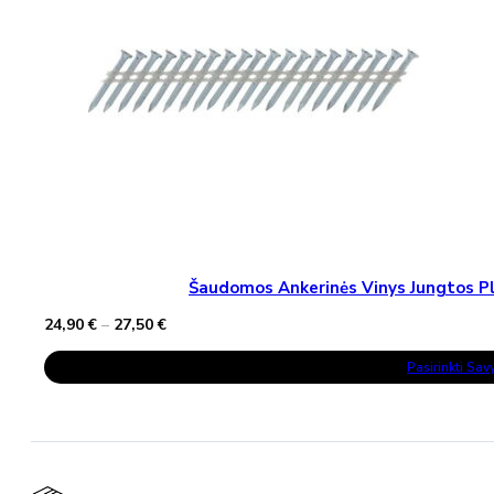
Šaudomos Ankerinės Vinys Jungtos Pla
Price
24,90
€
–
27,50
€
range:
This
24,90 €
Pasirinkti Sa
Product
through
Has
27,50 €
Multiple
Variants.
The
Options
May
Be