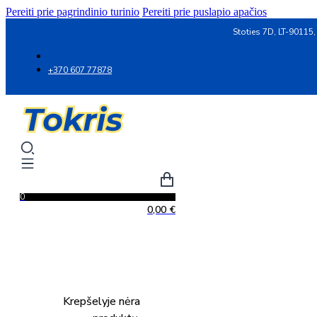
Pereiti prie pagrindinio turinio
Pereiti prie puslapio apačios
Stoties 7D, LT-90115,
+370 607 77878
0
0,00
€
Krepšelyje nėra