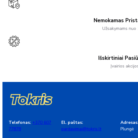
Chosen
On
The
Product
Nemokamas Pris
Page
Užsakymams nuo 
Išskirtiniai Pasi
Įvairios akcijo
Telefonas:
+370 607
El. paštas:
Adresas
77878
pardavimai@tokris.lt
Plungė