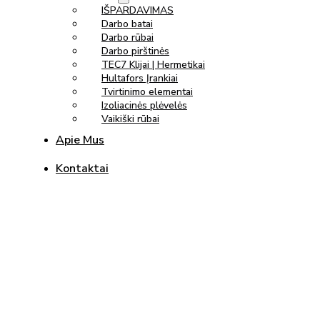
IŠPARDAVIMAS
Darbo batai
Darbo rūbai
Darbo pirštinės
TEC7 Klijai | Hermetikai
Hultafors Įrankiai
Tvirtinimo elementai
Izoliacinės plėvelės
Vaikiški rūbai
Apie Mus
Kontaktai