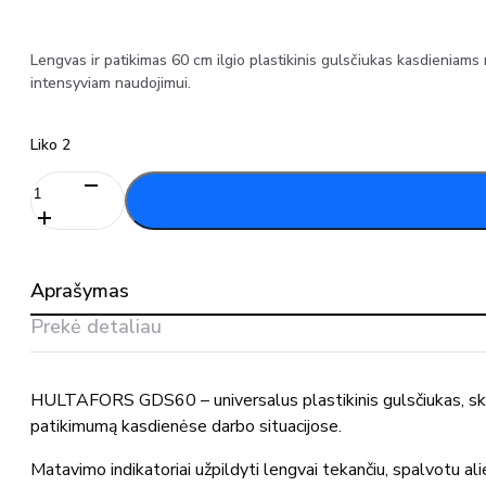
Lengvas ir patikimas 60 cm ilgio plastikinis gulsčiukas kasdieniams 
intensyviam naudojimui.
Liko 2
produkto
kiekis:
HULTAFORS
GDS60
plastikinis
Aprašymas
gulsčiukas
60cm
Prekė detaliau
HULTAFORS GDS60 – universalus plastikinis gulsčiukas, skirt
patikimumą kasdienėse darbo situacijose.
Matavimo indikatoriai užpildyti lengvai tekančiu, spalvotu alie