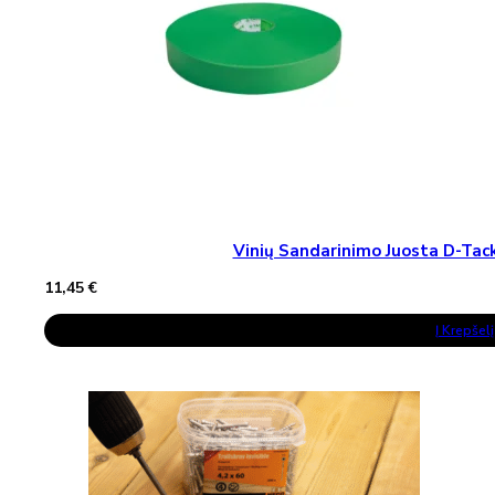
Vinių Sandarinimo Juosta D-T
11,45
€
Į Krepšelį