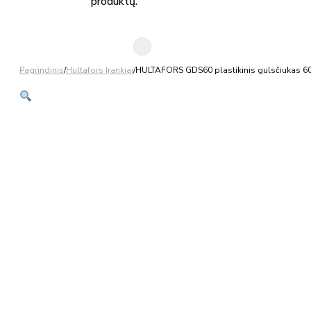
produktų.
Pagrindinis
/
Hultafors Įrankiai
/
HULTAFORS GDS60 plastikinis gulsčiukas 