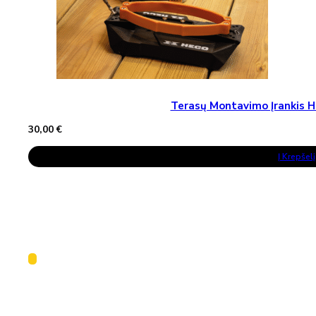
Terasų Montavimo Įrankis H
30,00
€
Į Krepšelį