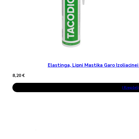
Page
Elastinga, Lipni Mastika Garo Izoliaci
8,20
€
Į Krepšelį