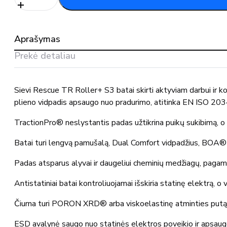
Darbo
batai
RESCUE
Aprašymas
TR
ROLLER+
Prekė detaliau
S3
Sievi Rescue TR Roller+ S3 batai skirti aktyviam darbui ir ko
plieno vidpadis apsaugo nuo pradurimo, atitinka EN ISO 20
TractionPro® neslystantis padas užtikrina puikų sukibimą, 
Batai turi lengvą pamušalą, Dual Comfort vidpadžius, BOA® F
Padas atsparus alyvai ir daugeliui cheminių medžiagų, pagami
Antistatiniai batai kontroliuojamai išskiria statinę elektrą, o 
Čiurna turi PORON XRD® arba viskoelastinę atminties putą, ku
ESD avalynė saugo nuo statinės elektros poveikio ir apsaugo 