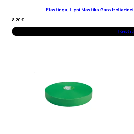
Elastinga, Lipni Mastika Garo Izoliaci
8,20
€
Į Krepšelį