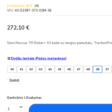
Įvertinimas:
0
iš 5
(0)
SKU:
43-52387-372-02M-36
272,10
€
Sievi Rescue TR Roller+ S3 batai su lengvu pamušalu, TractionPr
Dydžių lentelė (Pėdos matavimas)
40
41
42
43
44
45
46
47
48
36
37
Išvalyti
Išankstinis Užsakymas
produkto
kiekis: