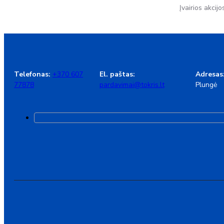
Įvairios akcijo
Telefonas:
+370 607
El. paštas:
Adresas
77878
pardavimai@tokris.lt
Plungė