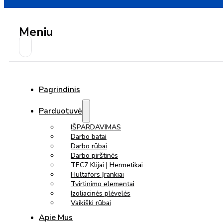
Meniu
Pagrindinis
Parduotuvė
IŠPARDAVIMAS
Darbo batai
Darbo rūbai
Darbo pirštinės
TEC7 Klijai | Hermetikai
Hultafors Įrankiai
Tvirtinimo elementai
Izoliacinės plėvelės
Vaikiški rūbai
Apie Mus