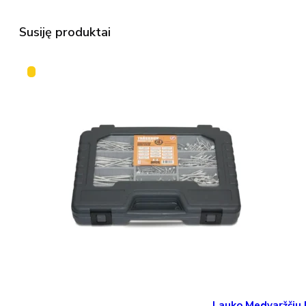
Susiję produktai
Lauko Medvaržčiu 