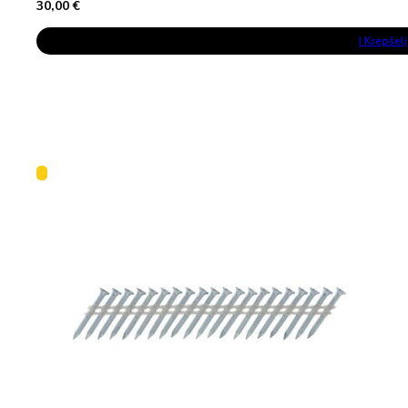
30,00
€
Į Krepšelį