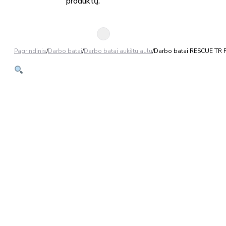
produktų.
Pagrindinis
/
Darbo batai
/
Darbo batai aukštu aulu
/
Darbo batai RESCUE TR 