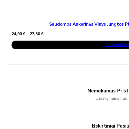
Šaudomos Ankerinės Vinys Jungtos Pla
Price
24,90
€
–
27,50
€
range:
This
24,90 €
Pasirinkti Sa
Product
through
Has
27,50 €
Multiple
Variants.
The
Options
May
Be
Chosen
On
The
Nemokamas Pris
Product
Užsakymams nuo 
Page
Išskirtiniai Pasi