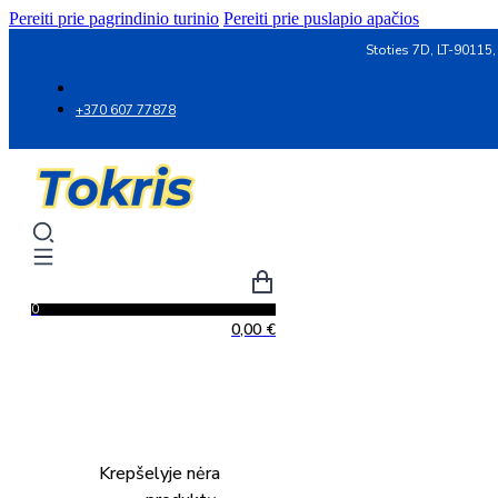
Pereiti prie pagrindinio turinio
Pereiti prie puslapio apačios
Stoties 7D, LT-90115,
+370 607 77878
0
0,00
€
Krepšelyje nėra