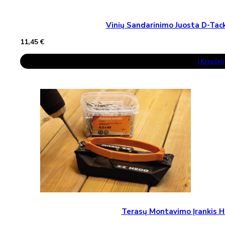
Vinių Sandarinimo Juosta D-T
11,45
€
Į Krepšelį
Terasų Montavimo Įrankis H