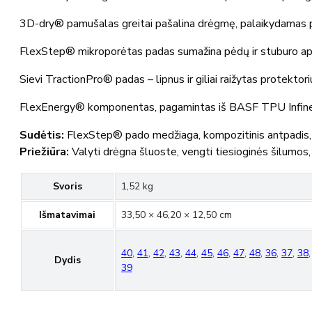
3D-dry® pamušalas greitai pašalina drėgmę, palaikydamas
FlexStep® mikroporėtas padas sumažina pėdų ir stuburo apk
Sievi TractionPro® padas – lipnus ir giliai raižytas protektori
FlexEnergy® komponentas, pagamintas iš BASF TPU Infinergy®
Sudėtis:
FlexStep® pado medžiaga, kompozitinis antpadis
Priežiūra:
Valyti drėgna šluoste, vengti tiesioginės šilumos, 
Svoris
1,52 kg
Išmatavimai
33,50 × 46,20 × 12,50 cm
40
,
41
,
42
,
43
,
44
,
45
,
46
,
47
,
48
,
36
,
37
,
38
,
Dydis
39