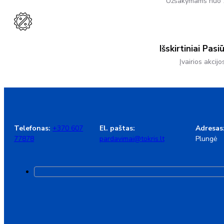
Užsakymams nuo 
Išskirtiniai Pasi
Įvairios akcijo
Telefonas:
+370 607
El. paštas:
Adresas
77878
pardavimai@tokris.lt
Plungė