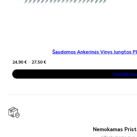
Šaudomos Ankerinės Vinys Jungtos Pla
Price
24,90
€
–
27,50
€
range:
This
24,90 €
Pasirinkti Sa
Product
through
Has
27,50 €
Multiple
Variants.
The
Options
May
Be
Chosen
On
The
Product
Nemokamas Pris
Page