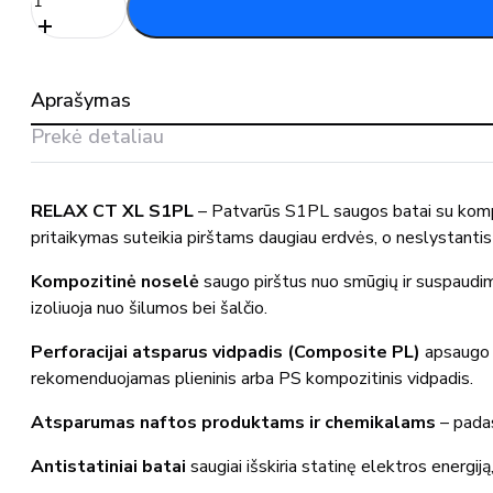
kiekis:
Darbo
batai
RELAX
Aprašymas
CT
XL
Prekė detaliau
S1PL
RELAX CT XL S1PL
– Patvarūs S1PL saugos batai su kompozi
pritaikymas suteikia pirštams daugiau erdvės, o neslystantis
Kompozitinė noselė
saugo pirštus nuo smūgių ir suspaudi
izoliuoja nuo šilumos bei šalčio.
Perforacijai atsparus vidpadis (Composite PL)
apsaugo n
rekomenduojamas plieninis arba PS kompozitinis vidpadis.
Atsparumas naftos produktams ir chemikalams
– padas
Antistatiniai batai
saugiai išskiria statinę elektros energi