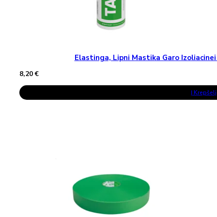
Elastinga, Lipni Mastika Garo Izoliaci
8,20
€
Į Krepšelį