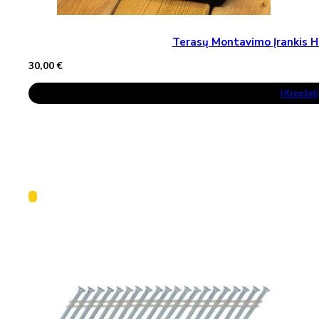
Terasų Montavimo Įrankis H
30,00
€
Į Krepšelį