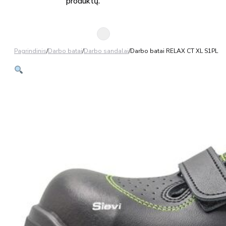
produktų.
Pagrindinis
/
Darbo batai
/
Darbo sandalai
/
Darbo batai RELAX CT XL S1PL