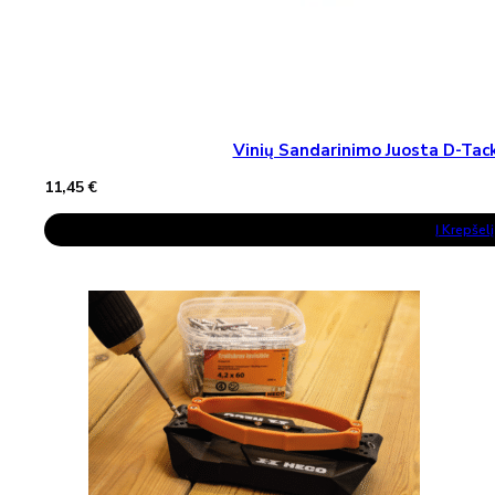
Vinių Sandarinimo Juosta D-T
11,45
€
Į Krepšelį