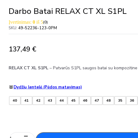
Darbo Batai RELAX CT XL S1PL
Įvertinimas:
0
iš 5
(0)
SKU:
49-52236-123-0PM
137,49
€
RELAX CT XL S1PL
– Patvarūs S1PL saugos batai su kompozitine no
Dydžių lentelė (Pėdos matavimas)
40
41
42
43
44
45
46
47
48
35
36
produkto