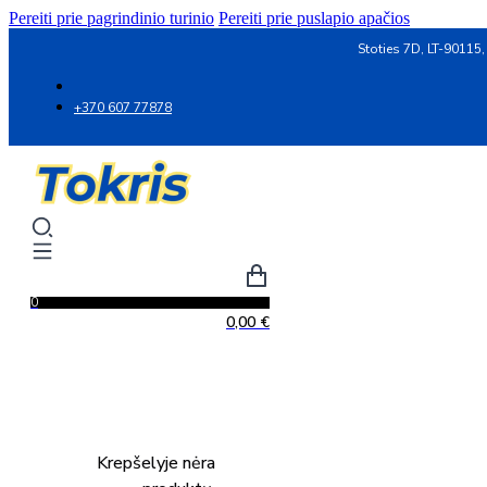
Pereiti prie pagrindinio turinio
Pereiti prie puslapio apačios
Stoties 7D, LT-90115,
+370 607 77878
0
0,00
€
Krepšelyje nėra