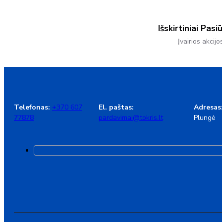
Išskirtiniai Pasi
Įvairios akcijo
Telefonas:
+370 607
El. paštas:
Adresas
77878
pardavimai@tokris.lt
Plungė