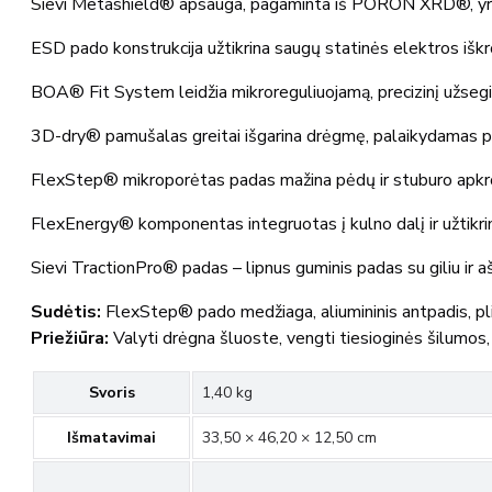
Sievi Metashield® apsauga, pagaminta iš PORON XRD®, yra lank
ESD pado konstrukcija užtikrina saugų statinės elektros iškr
BOA® Fit System leidžia mikroreguliuojamą, precizinį užsegimą
3D-dry® pamušalas greitai išgarina drėgmę, palaikydamas 
FlexStep® mikroporėtas padas mažina pėdų ir stuburo apkro
FlexEnergy® komponentas integruotas į kulno dalį ir užtikri
Sievi TractionPro® padas – lipnus guminis padas su giliu ir a
Sudėtis:
FlexStep® pado medžiaga, aliumininis antpadis,
Priežiūra:
Valyti drėgna šluoste, vengti tiesioginės šilumos, 
Svoris
1,40 kg
Išmatavimai
33,50 × 46,20 × 12,50 cm