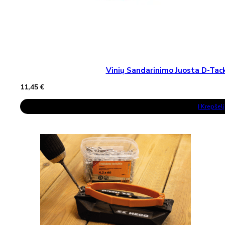
Vinių Sandarinimo Juosta D-T
11,45
€
Į Krepšelį