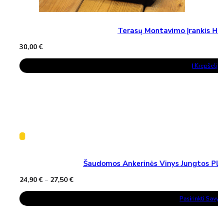
Terasų Montavimo Įrankis H
30,00
€
Į Krepšelį
Šaudomos Ankerinės Vinys Jungtos Pla
Price
24,90
€
–
27,50
€
range:
This
24,90 €
Pasirinkti Sa
Product
through
Has
27,50 €
Multiple