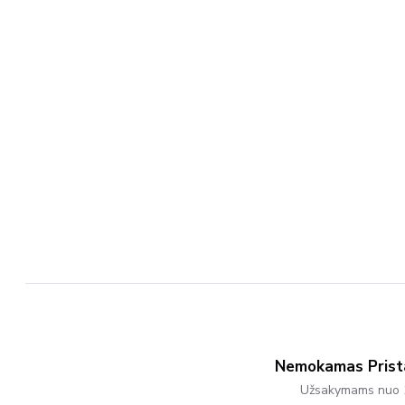
Variants.
The
Options
May
Be
Chosen
On
The
Product
Page
Nemokamas Pris
Užsakymams nuo 