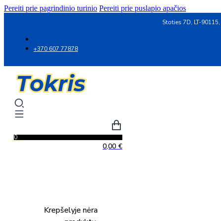
Pereiti prie pagrindinio turinio
Pereiti prie puslapio apačios
Stoties 7D, LT-90115,
+370 607 77878
0
0,00
€
Krepšelyje nėra