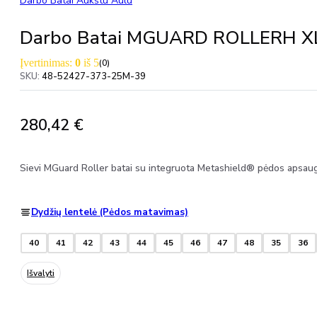
Darbo Batai Aukštu Aulu
Darbo Batai MGUARD ROLLERH X
Įvertinimas:
0
iš 5
(0)
SKU:
48-52427-373-25M-39
280,42
€
Sievi MGuard Roller batai su integruota Metashield® pėdos apsa
Dydžių lentelė (Pėdos matavimas)
40
41
42
43
44
45
46
47
48
35
36
Išvalyti