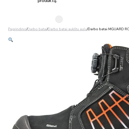
produktų.
Pagrindinis
/
Darbo batai
/
Darbo batai aukštu aulu
/
Darbo batai MGUARD R