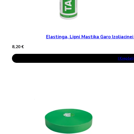
Elastinga, Lipni Mastika Garo Izoliaci
8,20
€
Į Krepšelį