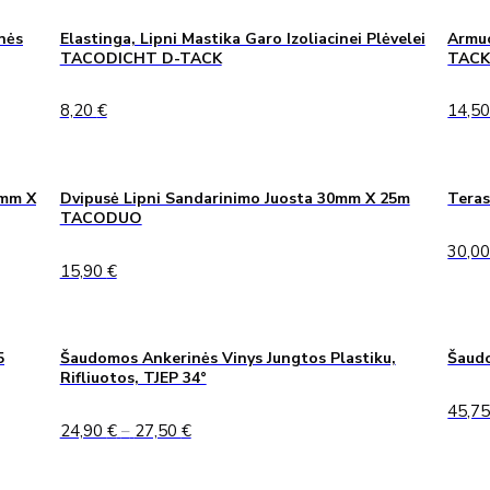
7,00 €
nės
Elastinga, Lipni Mastika Garo Izoliacinei Plėvelei
Armuo
TACODICHT D-TACK
TAC
8,20
€
14,5
0mm X
Dvipusė Lipni Sandarinimo Juosta 30mm X 25m
Teras
TACODUO
30,0
15,90
€
5
Šaudomos Ankerinės Vinys Jungtos Plastiku,
Šaudo
Rifliuotos, TJEP 34°
45,7
Price
24,90
€
–
27,50
€
range:
24,90 €
through