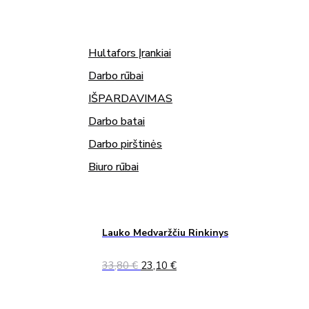
Hultafors Įrankiai
Darbo rūbai
IŠPARDAVIMAS
Darbo batai
Darbo pirštinės
Biuro rūbai
Lauko Medvaržčiu Rinkinys
Original
Current
33,80
€
23,10
€
price
price
was:
is:
33,80 €.
23,10 €.