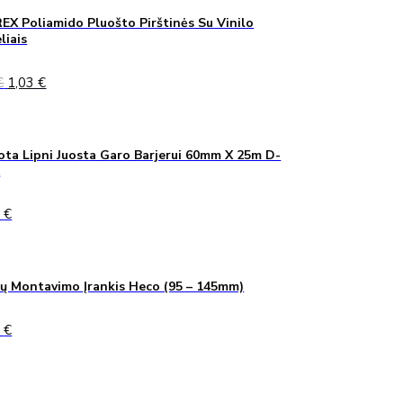
X Poliamido Pluošto Pirštinės Su Vinilo
liais
Original
Current
€
1,03
€
price
price
was:
is:
1,40 €.
1,03 €.
ta Lipni Juosta Garo Barjerui 60mm X 25m D-
K
0
€
ų Montavimo Įrankis Heco (95 – 145mm)
0
€