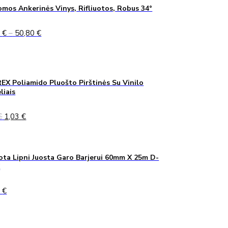
mos Ankerinės Vinys, Rifliuotos, Robus 34°
Price
5
€
–
50,80
€
range:
45,75 €
through
50,80 €
X Poliamido Pluošto Pirštinės Su Vinilo
liais
Original
Current
€
1,03
€
price
price
was:
is:
1,40 €.
1,03 €.
ta Lipni Juosta Garo Barjerui 60mm X 25m D-
K
0
€