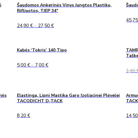
5
Šaudomos Ankerinės Vinys Jungtos Plastiku,
Šaudo
Rifliuotos, TJEP 34°
45,7
Price
24,90
€
–
27,50
€
range:
24,90 €
through
27,50 €
Kabės ‘Tokris’ 140 Tipo
TAMRE
Taške
Price
5,00
€
–
7,00
€
range:
1,40
5,00 €
through
7,00 €
nės
Elastinga, Lipni Mastika Garo Izoliacinei Plėvelei
Armuo
TACODICHT D-TACK
TAC
8,20
€
14,5