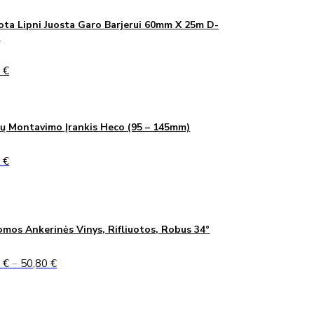
1,40 €.
1,03 €.
ta Lipni Juosta Garo Barjerui 60mm X 25m D-
K
0
€
ų Montavimo Įrankis Heco (95 – 145mm)
0
€
mos Ankerinės Vinys, Rifliuotos, Robus 34°
Price
5
€
–
50,80
€
range:
45,75 €
through
50,80 €