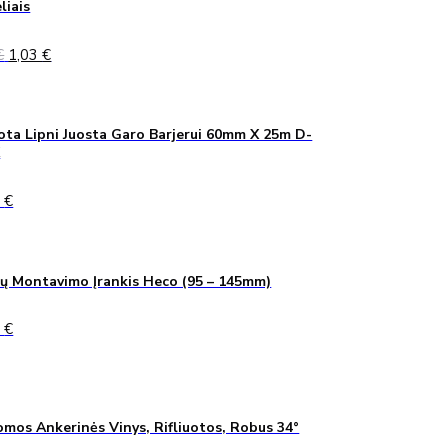
liais
Original
Current
€
1,03
€
price
price
was:
is:
1,40 €.
1,03 €.
ta Lipni Juosta Garo Barjerui 60mm X 25m D-
K
0
€
ų Montavimo Įrankis Heco (95 – 145mm)
0
€
mos Ankerinės Vinys, Rifliuotos, Robus 34°