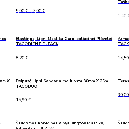
Taške
Price
5,00
€
–
7,00
€
range:
1,40
5,00 €
through
7,00 €
nės
Elastinga, Lipni Mastika Garo Izoliacinei Plėvelei
Armuo
TACODICHT D-TACK
TAC
8,20
€
14,5
0mm X
Dvipusė Lipni Sandarinimo Juosta 30mm X 25m
Teras
TACODUO
30,0
15,90
€
5
Šaudomos Ankerinės Vinys Jungtos Plastiku,
Šaudo
Rifliuotos, TJEP 34°