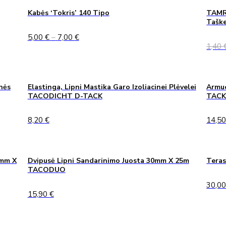
27,50 €
Kabės ‘Tokris’ 140 Tipo
TAMRE
Taške
Price
5,00
€
–
7,00
€
range:
1,40
5,00 €
through
7,00 €
nės
Elastinga, Lipni Mastika Garo Izoliacinei Plėvelei
Armuo
TACODICHT D-TACK
TAC
8,20
€
14,5
0mm X
Dvipusė Lipni Sandarinimo Juosta 30mm X 25m
Teras
TACODUO
30,0
15,90
€