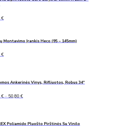
K
0
€
ų Montavimo Įrankis Heco (95 – 145mm)
0
€
mos Ankerinės Vinys, Rifliuotos, Robus 34°
Price
5
€
–
50,80
€
range:
45,75 €
through
50,80 €
X Poliamido Pluošto Pirštinės Su Vinilo