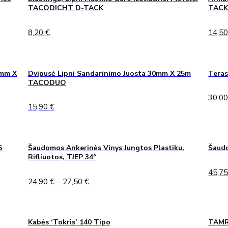
TACODICHT D-TACK
TAC
8,20
€
14,5
0mm X
Dvipusė Lipni Sandarinimo Juosta 30mm X 25m
Teras
TACODUO
30,0
15,90
€
5
Šaudomos Ankerinės Vinys Jungtos Plastiku,
Šaudo
Rifliuotos, TJEP 34°
45,7
Price
24,90
€
–
27,50
€
range:
24,90 €
through
27,50 €
Kabės ‘Tokris’ 140 Tipo
TAMRE