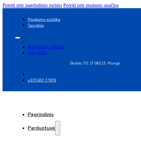
Pereiti prie pagrindinio turinio
Pereiti prie puslapio apačios
Privatumo politika
Taisyklės
Privatumo politika
Taisyklės
Stoties 7D, LT-90115, Plungė
+370 607 77878
Pagrindinis
Parduotuvė