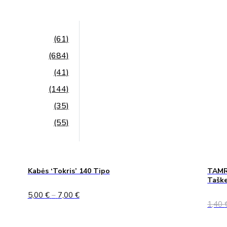
(61)
(684)
(41)
(144)
(35)
(55)
Kabės ‘Tokris’ 140 Tipo
TAMRE
Taške
Price
5,00
€
–
7,00
€
range:
1,40
5,00 €
through