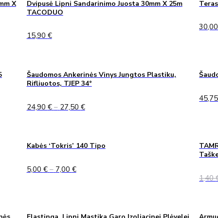
0mm X
Dvipusė Lipni Sandarinimo Juosta 30mm X 25m
Teras
TACODUO
30,0
15,90
€
5
Šaudomos Ankerinės Vinys Jungtos Plastiku,
Šaudo
Rifliuotos, TJEP 34°
45,7
Price
24,90
€
–
27,50
€
range:
24,90 €
through
27,50 €
Kabės ‘Tokris’ 140 Tipo
TAMRE
Taške
Price
5,00
€
–
7,00
€
range:
1,40
5,00 €
through
7,00 €
nės
Elastinga, Lipni Mastika Garo Izoliacinei Plėvelei
Armuo