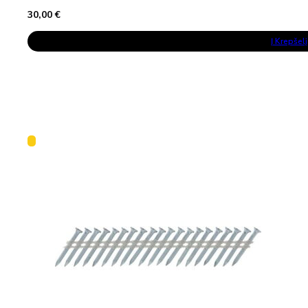
30,00
€
Į Krepšelį