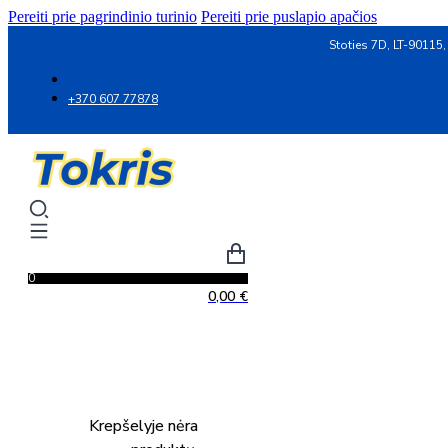
Pereiti prie pagrindinio turinio
Pereiti prie puslapio apačios
Stoties 7D, LT-90115,
+370 607 77878
0
0,00
€
Krepšelyje nėra