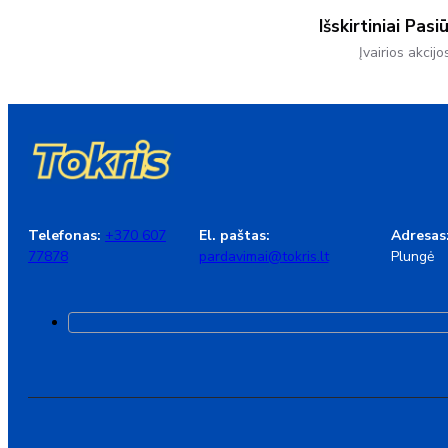
Išskirtiniai Pasi
Įvairios akcijo
Telefonas:
+370 607
El. paštas:
Adresas
77878
pardavimai@tokris.lt
Plungė