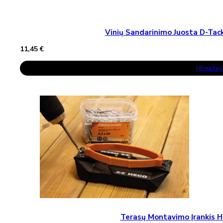
Vinių Sandarinimo Juosta D-T
11,45
€
Į Krepšelį
Terasų Montavimo Įrankis H