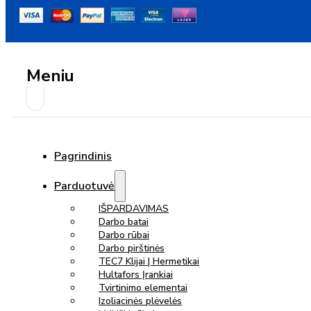
Meniu
Pagrindinis
Parduotuvė
IŠPARDAVIMAS
Darbo batai
Darbo rūbai
Darbo pirštinės
TEC7 Klijai | Hermetikai
Hultafors Įrankiai
Tvirtinimo elementai
Izoliacinės plėvelės