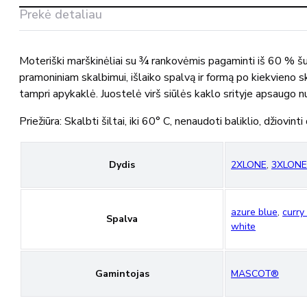
Prekė detaliau
Moteriški marškinėliai su ¾ rankovėmis pagaminti iš 60 % šu
pramoniniam skalbimui, išlaiko spalvą ir formą po kiekvieno
tampri apykaklė. Juostelė virš siūlės kaklo srityje apsaugo n
Priežiūra: Skalbti šiltai, iki 60° C, nenaudoti baliklio, džiov
Dydis
2XLONE
,
3XLONE
azure blue
,
curry
Spalva
white
Gamintojas
MASCOT®