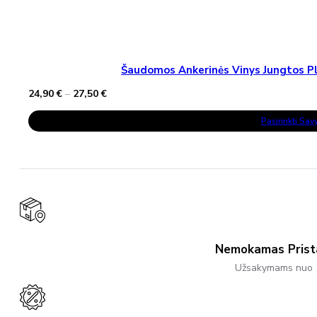
Šaudomos Ankerinės Vinys Jungtos Pla
Price
24,90
€
–
27,50
€
range:
This
24,90 €
Pasirinkti Sa
Product
through
Has
27,50 €
Multiple
Variants.
The
Options
May
Be
Chosen
On
The
Product
Nemokamas Pris
Page
Užsakymams nuo 