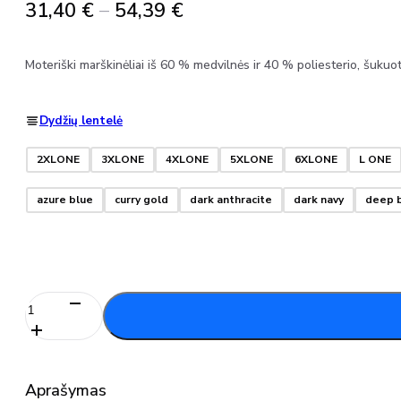
Price
31,40
€
–
54,39
€
range:
31,40 €
Moteriški marškinėliai iš 60 % medvilnės ir 40 % poliesterio, šuku
through
54,39 €
Dydžių lentelė
2XLONE
3XLONE
4XLONE
5XLONE
6XLONE
L ONE
azure blue
curry gold
dark anthracite
dark navy
deep 
produkto
kiekis:
Marškinėliai
20191-
959
Aprašymas
MASCOT®