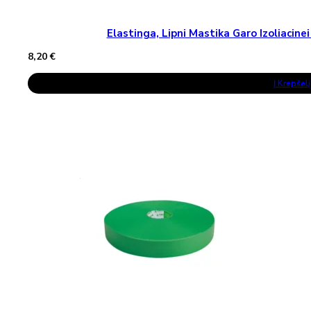
Elastinga, Lipni Mastika Garo Izoliaci
8,20
€
Į Krepšelį