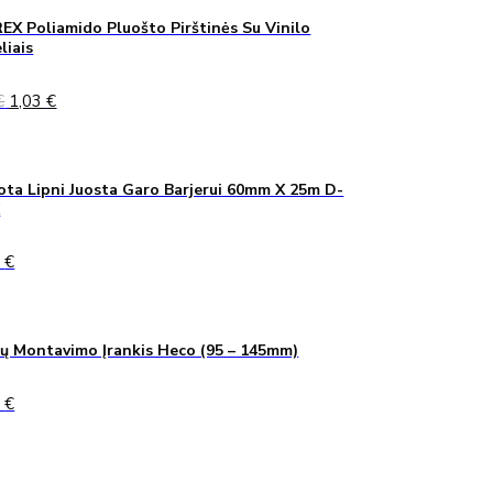
X Poliamido Pluošto Pirštinės Su Vinilo
liais
Original
Current
€
1,03
€
price
price
was:
is:
1,40 €.
1,03 €.
ta Lipni Juosta Garo Barjerui 60mm X 25m D-
K
0
€
ų Montavimo Įrankis Heco (95 – 145mm)
0
€