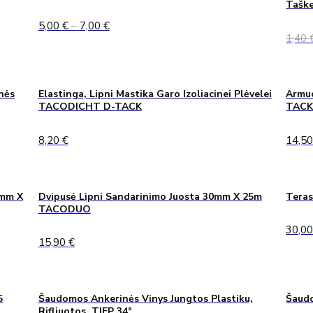
Taške
Price
5,00
€
–
7,00
€
range:
1,40
5,00 €
through
7,00 €
nės
Elastinga, Lipni Mastika Garo Izoliacinei Plėvelei
Armuo
TACODICHT D-TACK
TAC
8,20
€
14,5
0mm X
Dvipusė Lipni Sandarinimo Juosta 30mm X 25m
Teras
TACODUO
30,0
15,90
€
5
Šaudomos Ankerinės Vinys Jungtos Plastiku,
Šaudo
Rifliuotos, TJEP 34°