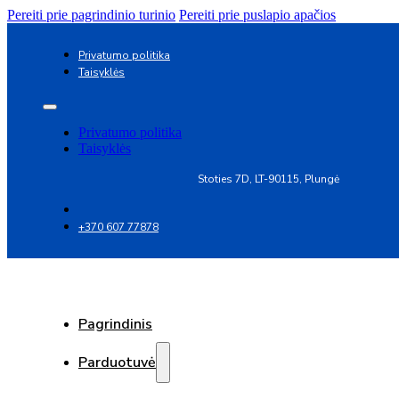
Pereiti prie pagrindinio turinio
Pereiti prie puslapio apačios
Privatumo politika
Taisyklės
Privatumo politika
Taisyklės
Stoties 7D, LT-90115, Plungė
+370 607 77878
Pagrindinis
Parduotuvė