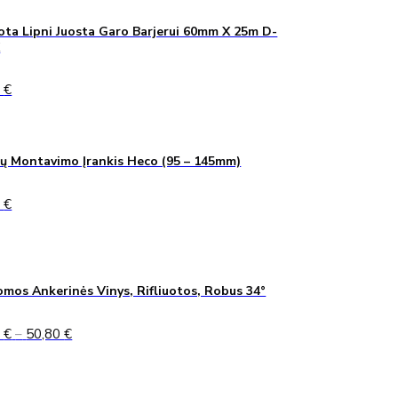
1,40 €.
1,03 €.
ta Lipni Juosta Garo Barjerui 60mm X 25m D-
K
0
€
ų Montavimo Įrankis Heco (95 – 145mm)
0
€
mos Ankerinės Vinys, Rifliuotos, Robus 34°
Price
5
€
–
50,80
€
range:
45,75 €
through
50,80 €