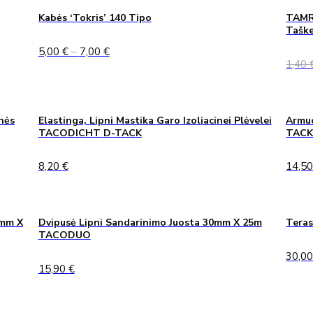
27,50 €
Kabės ‘Tokris’ 140 Tipo
TAMRE
Taške
Price
5,00
€
–
7,00
€
range:
1,40
5,00 €
through
7,00 €
nės
Elastinga, Lipni Mastika Garo Izoliacinei Plėvelei
Armuo
TACODICHT D-TACK
TAC
8,20
€
14,5
0mm X
Dvipusė Lipni Sandarinimo Juosta 30mm X 25m
Teras
TACODUO
30,0
15,90
€