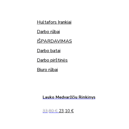
Hultafors Įrankiai
Darbo rūbai
IŠPARDAVIMAS
Darbo batai
Darbo pirštinės
Biuro rūbai
Lauko Medvaržčiu Rinkinys
Original
Current
33,80
€
23,10
€
price
price
was:
is:
33,80 €.
23,10 €.