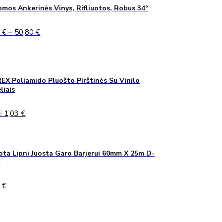
mos Ankerinės Vinys, Rifliuotos, Robus 34°
Price
5
€
–
50,80
€
range:
45,75 €
through
50,80 €
X Poliamido Pluošto Pirštinės Su Vinilo
liais
Original
Current
€
1,03
€
price
price
was:
is:
1,40 €.
1,03 €.
ta Lipni Juosta Garo Barjerui 60mm X 25m D-
K
0
€