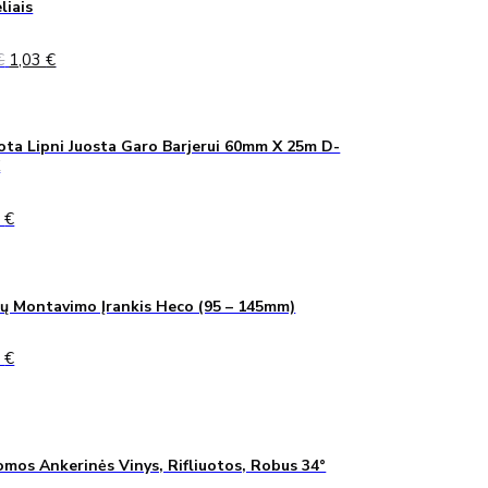
liais
Original
Current
€
1,03
€
price
price
was:
is:
1,40 €.
1,03 €.
ta Lipni Juosta Garo Barjerui 60mm X 25m D-
K
0
€
ų Montavimo Įrankis Heco (95 – 145mm)
0
€
mos Ankerinės Vinys, Rifliuotos, Robus 34°