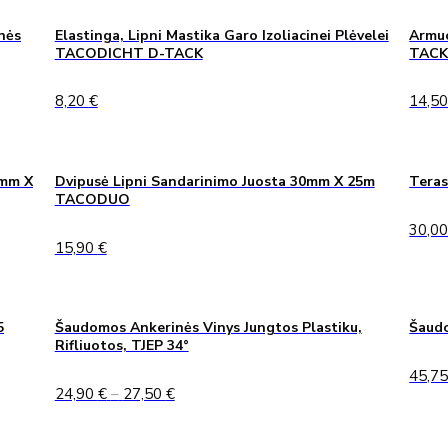
7,00 €
nės
Elastinga, Lipni Mastika Garo Izoliacinei Plėvelei
Armuo
TACODICHT D-TACK
TAC
8,20
€
14,5
0mm X
Dvipusė Lipni Sandarinimo Juosta 30mm X 25m
Teras
TACODUO
30,0
15,90
€
5
Šaudomos Ankerinės Vinys Jungtos Plastiku,
Šaudo
Rifliuotos, TJEP 34°
45,7
Price
24,90
€
–
27,50
€
range:
24,90 €
through