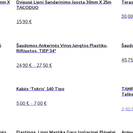
0mm X
Dvipusė Lipni Sandarinimo Juosta 30mm X 25m
Teras
TACODUO
30,0
15,90
€
5
Šaudomos Ankerinės Vinys Jungtos Plastiku,
Šaudo
Rifliuotos, TJEP 34°
45,7
Price
24,90
€
–
27,50
€
range:
24,90 €
through
27,50 €
Kabės ‘Tokris’ 140 Tipo
TAMRE
Taške
Price
5,00
€
–
7,00
€
range:
1,40
5,00 €
through
7,00 €
nės
Elastinga, Lipni Mastika Garo Izoliacinei Plėvelei
Armuo