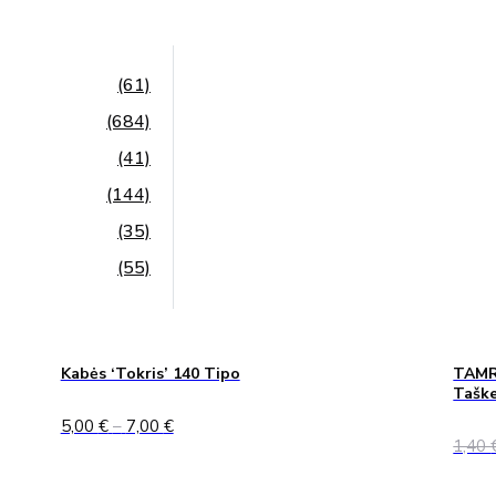
(61)
(684)
(41)
(144)
(35)
(55)
Kabės ‘Tokris’ 140 Tipo
TAMRE
Taške
Price
5,00
€
–
7,00
€
range:
1,40
5,00 €
through