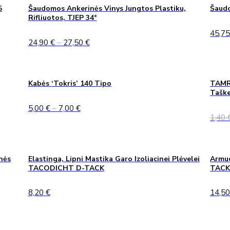
5
Šaudomos Ankerinės Vinys Jungtos Plastiku,
Šaudo
Rifliuotos, TJEP 34°
45,7
Price
24,90
€
–
27,50
€
range:
24,90 €
through
27,50 €
Kabės ‘Tokris’ 140 Tipo
TAMRE
Taške
Price
5,00
€
–
7,00
€
range:
1,40
5,00 €
through
7,00 €
nės
Elastinga, Lipni Mastika Garo Izoliacinei Plėvelei
Armuo
TACODICHT D-TACK
TAC
8,20
€
14,5