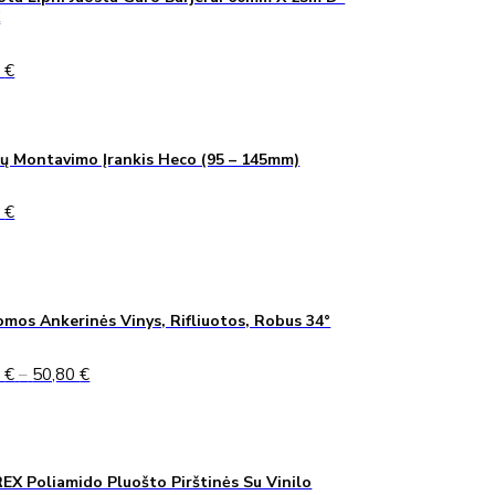
K
0
€
ų Montavimo Įrankis Heco (95 – 145mm)
0
€
mos Ankerinės Vinys, Rifliuotos, Robus 34°
Price
5
€
–
50,80
€
range:
45,75 €
through
50,80 €
X Poliamido Pluošto Pirštinės Su Vinilo