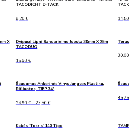
TACODICHT D-TACK
TAC
8,20
€
14,5
0mm X
Dvipusė Lipni Sandarinimo Juosta 30mm X 25m
Teras
TACODUO
30,0
15,90
€
5
Šaudomos Ankerinės Vinys Jungtos Plastiku,
Šaudo
Rifliuotos, TJEP 34°
45,7
Price
24,90
€
–
27,50
€
range:
24,90 €
through
27,50 €
Kabės ‘Tokris’ 140 Tipo
TAMRE