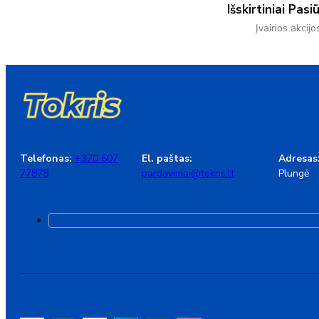
Išskirtiniai Pasi
Įvairios akcijo
Telefonas:
+370 607
El. paštas:
Adresas
77878
pardavimai@tokris.lt
Plungė