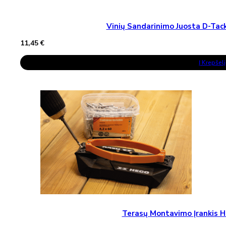
Vinių Sandarinimo Juosta D-T
11,45
€
Į Krepšelį
Terasų Montavimo Įrankis H