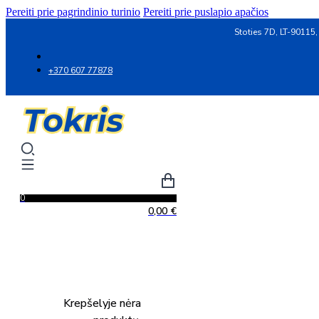
Pereiti prie pagrindinio turinio
Pereiti prie puslapio apačios
Stoties 7D, LT-90115,
+370 607 77878
0
0,00
€
Krepšelyje nėra