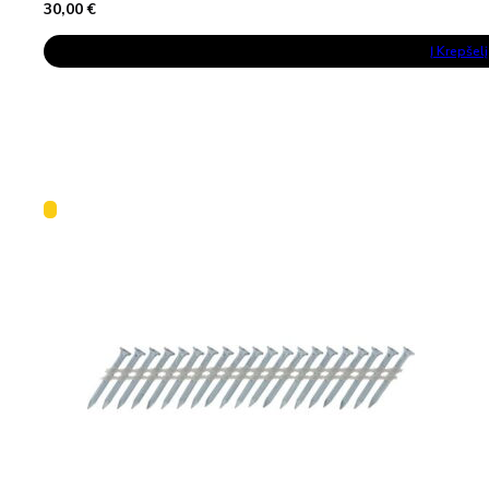
30,00
€
Į Krepšelį