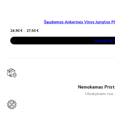
Šaudomos Ankerinės Vinys Jungtos Pla
Price
24,90
€
–
27,50
€
range:
This
24,90 €
Pasirinkti Sa
Product
through
Has
27,50 €
Multiple
Variants.
The
Options
May
Be
Chosen
On
The
Product
Nemokamas Pris
Page
Užsakymams nuo 