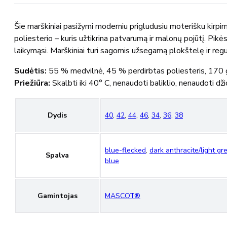
MASCOT®
Šie marškiniai pasižymi moderniu prigludusiu moterišku kirpimu
poliesterio – kuris užtikrina patvarumą ir malonų pojūtį. Pi
laikymąsi. Marškiniai turi sagomis užsegamą plokštelę ir reg
Sudėtis:
55 % medvilnė, 45 % perdirbtas poliesteris, 170 
Priežiūra:
Skalbti iki 40° C, nenaudoti baliklio, nenaudoti dž
Dydis
40
,
42
,
44
,
46
,
34
,
36
,
38
blue-flecked
,
dark anthracite/light gr
Spalva
blue
Gamintojas
MASCOT®