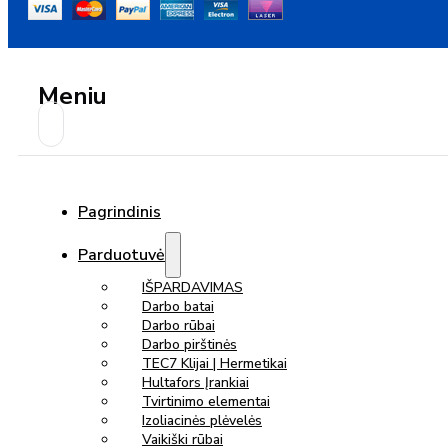
Meniu
Pagrindinis
Parduotuvė
IŠPARDAVIMAS
Darbo batai
Darbo rūbai
Darbo pirštinės
TEC7 Klijai | Hermetikai
Hultafors Įrankiai
Tvirtinimo elementai
Izoliacinės plėvelės
Vaikiški rūbai