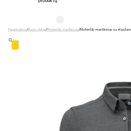
produktų.
Pagrindinis
/
Biuro rūbai
/
Moteriški marškiniai
/
Moteriški marškiniai su elas