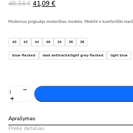
Original
Current
48,34
€
41,09
€
price
price
was:
is:
Modernus prigludęs moteriškas modelis. Minkšti ir komfortiški maršk
48,34 €.
41,09 €.
40
42
44
46
34
36
38
blue-flecked
dark anthracite/light grey-flecked
light blue
produkto
kiekis:
Moteriški
marškiniai
su
Aprašymas
elastanu
20014-
Prekė detaliau
741