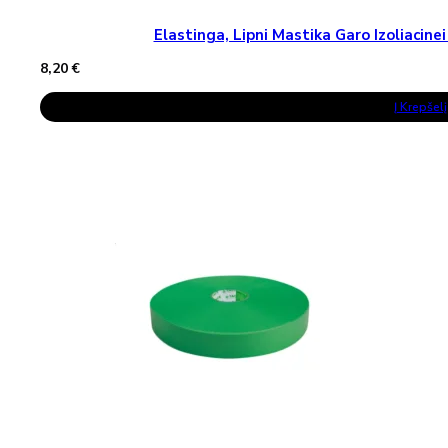
Elastinga, Lipni Mastika Garo Izoliaci
8,20
€
Į Krepšelį