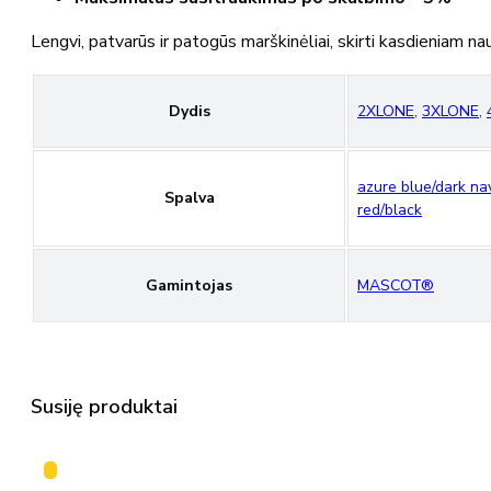
Lengvi, patvarūs ir patogūs marškinėliai, skirti kasdieniam nau
Dydis
2XLONE
,
3XLONE
,
azure blue/dark na
Spalva
red/black
Gamintojas
MASCOT®
Susiję produktai