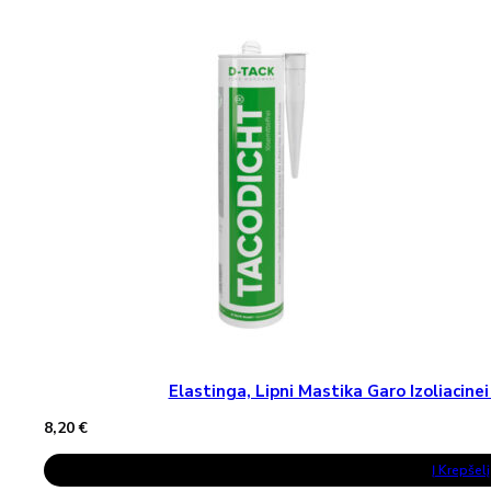
Variants.
The
Options
May
Be
Chosen
On
The
Product
Page
Elastinga, Lipni Mastika Garo Izoliaci
8,20
€
Į Krepšelį