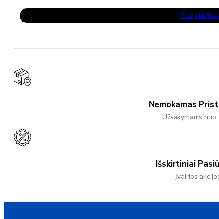
range:
This
24,90 €
Pasirinkti Sa
Product
through
Has
27,50 €
Multiple
Variants.
The
Options
May
Be
Chosen
On
The
Product
Nemokamas Pris
Page
Užsakymams nuo 
Išskirtiniai Pasi
Įvairios akcijo