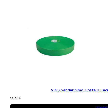
Vinių Sandarinimo Juosta D-T
11,45
€
Į Krepšelį