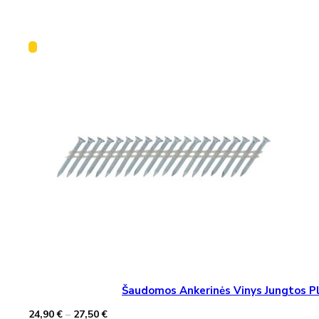
Šaudomos Ankerinės Vinys Jungtos Pla
Price
24,90
€
–
27,50
€