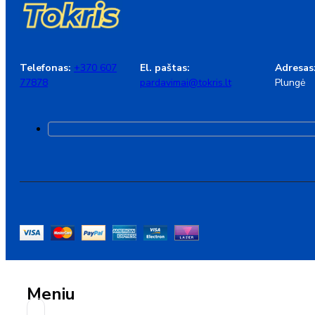
Telefonas:
+370 607
El. paštas:
Adresas
77878
pardavimai@tokris.lt
Plungė
Meniu