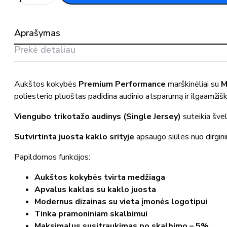
Moteriški
marškinėliai
18382-
Aprašymas
959
MASCOT®
Prekė detaliau
Aukštos kokybės
Premium Performance
marškinėliai su
M
poliesterio pluoštas padidina audinio atsparumą ir ilgaamžiš
Viengubo trikotažo audinys (Single Jersey)
suteikia švel
Sutvirtinta juosta kaklo srityje
apsaugo siūles nuo dirgin
Papildomos funkcijos:
Aukštos kokybės tvirta medžiaga
Apvalus kaklas su kaklo juosta
Modernus dizainas su vieta įmonės logotipui
Tinka pramoniniam skalbimui
Maksimalus susitraukimas po skalbimo – 5%