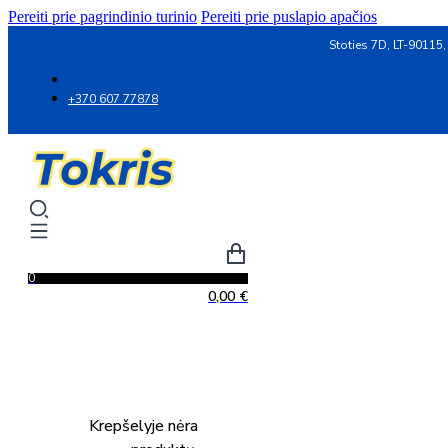
Pereiti prie pagrindinio turinio
Pereiti prie puslapio apačios
Stoties 7D, LT-90115,
+370 607 77878
0
0,00
€
Krepšelyje nėra