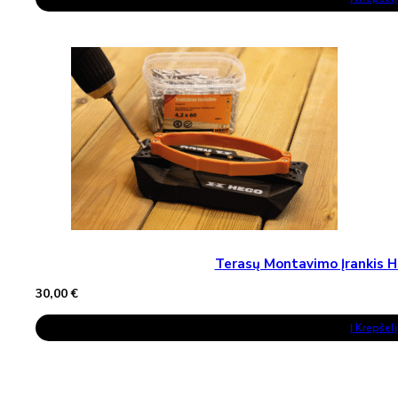
Terasų Montavimo Įrankis H
30,00
€
Į Krepšelį