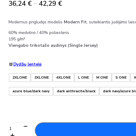
Price
36,24
€
–
42,29
€
range:
36,24 €
Modernus prigludęs modelis
Modern Fit
, suteikiantis judėjimo lais
through
60% medvilnė / 40% poliesteris
42,29 €
195 g/m²
Viengubo trikotažo audinys (Single Jersey)
Dydžių lentelė
2XLONE
3XLONE
4XLONE
L ONE
M ONE
S ONE
azure blue/dark navy
dark anthracite/black
dark navy/azure b
produkto
kiekis: